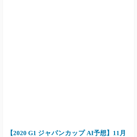
【2020 G1 ジャパンカップ AI予想】11月