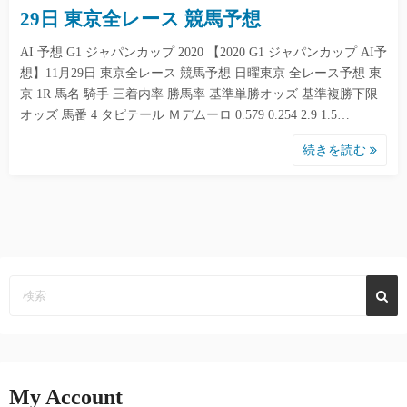
29日 東京全レース 競馬予想
AI 予想 G1 ジャパンカップ 2020 【2020 G1 ジャパンカップ AI予
想】11月29日 東京全レース 競馬予想 日曜東京 全レース予想 東
京 1R 馬名 騎手 三着内率 勝馬率 基準単勝オッズ 基準複勝下限
オッズ 馬番 4 タピテール Ｍデムーロ 0.579 0.254 2.9 1.5…
続きを読む
My Account