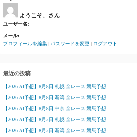
ようこそ、さん
ユーザー名:
メール:
プロフィールを編集
|
パスワードを変更
|
ログアウト
最近の投稿
【2026 AI予想】8月8日 札幌 全レース 競馬予想
【2026 AI予想】8月8日 新潟 全レース 競馬予想
【2026 AI予想】8月8日 中京 全レース 競馬予想
【2026 AI予想】8月2日 札幌 全レース 競馬予想
【2026 AI予想】8月2日 新潟 全レース 競馬予想