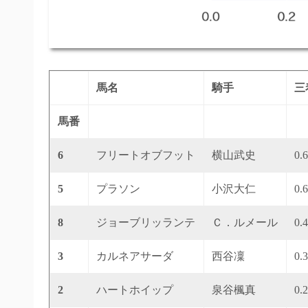
馬名
騎手
三
馬番
6
フリートオブフット
横山武史
0.
5
プラソン
小沢大仁
0.
8
ジョーブリッランテ
Ｃ．ルメール
0.
3
カルネアサーダ
西谷凜
0.
2
ハートホイップ
泉谷楓真
0.