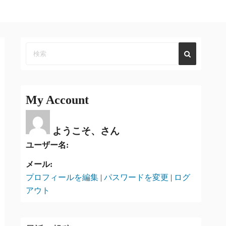
My Account
ようこそ、さん
ユーザー名:
メール:
プロフィールを編集
|
パスワードを変更
|
ログ
アウト