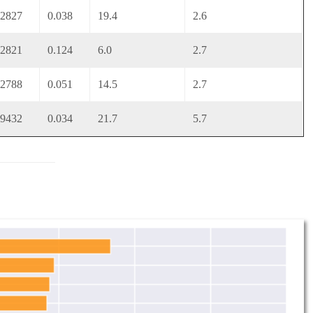
22827
0.038
19.4
2.6
22821
0.124
6.0
2.7
22788
0.051
14.5
2.7
09432
0.034
21.7
5.7