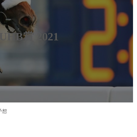
UHB賞 2021
予想