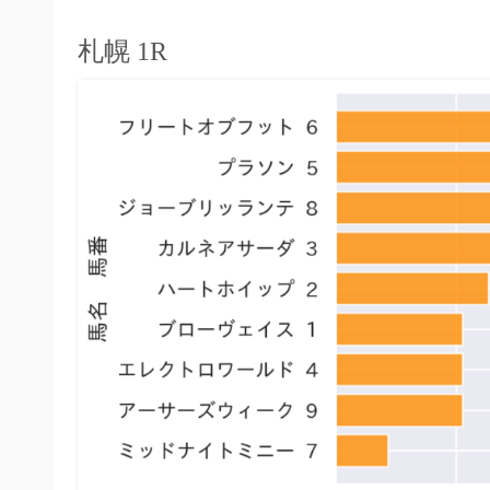
札幌 1R