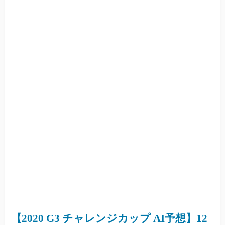
【2020 G3 チャレンジカップ AI予想】12