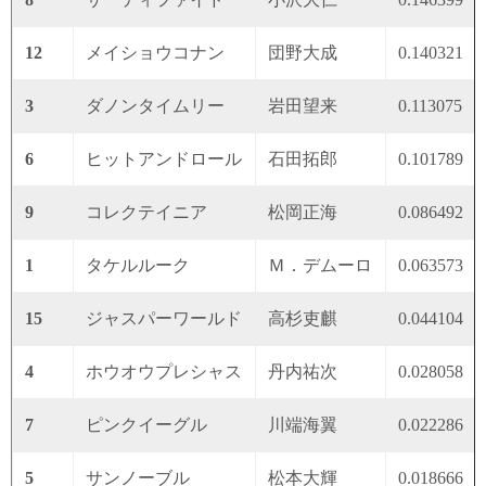
12
メイショウコナン
団野大成
0.140321
3
ダノンタイムリー
岩田望来
0.113075
6
ヒットアンドロール
石田拓郎
0.101789
9
コレクテイニア
松岡正海
0.086492
1
タケルルーク
Ｍ．デムーロ
0.063573
15
ジャスパーワールド
高杉吏麒
0.044104
4
ホウオウプレシャス
丹内祐次
0.028058
7
ピンクイーグル
川端海翼
0.022286
5
サンノーブル
松本大輝
0.018666