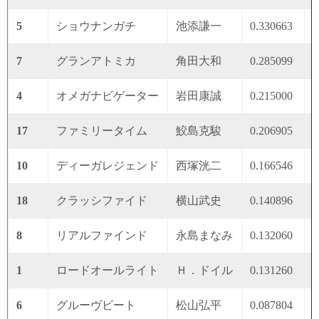
5
ショウナンガチ
池添謙一
0.330663
0
7
グランアトミカ
角田大和
0.285099
0
4
オメガナビゲーター
岩田康誠
0.215000
0
17
ファミリータイム
鮫島克駿
0.206905
0
10
ディーガレジェンド
西塚洸二
0.166546
0
18
クラッシファイド
横山武史
0.140896
0
8
リアルファインド
永島まなみ
0.132060
0
1
ロードオールライト
Ｈ．ドイル
0.131260
0
6
グルーヴビート
松山弘平
0.087804
0