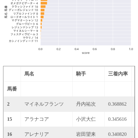
馬名
騎手
三着内率
馬番
2
マイネルフランツ
丹内祐次
0.368862
0
15
アラナコア
小沢大仁
0.345616
0
16
アレナリア
岩田望来
0.340820
0