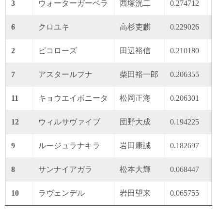
3
ウォーターガーベラ
西塚洸二
0.274712
0
6
クロユキ
高杉吏麒
0.229026
0
2
ピコローズ
田辺裕信
0.210180
0
7
アスタールフナ
柴田裕一郎
0.206355
0
11
キョウエイボニータ
松岡正海
0.206301
0
12
ウィルサヴァイブ
団野大成
0.194225
0
9
ルージュラナキラ
岩田康誠
0.182697
0
8
サンナイアガラ
松本大輝
0.068447
0
10
ラヴェンデル
岩田望来
0.065755
0