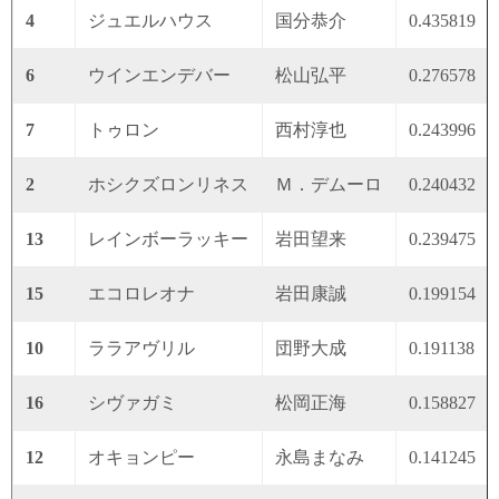
4
ジュエルハウス
国分恭介
0.435819
6
ウインエンデバー
松山弘平
0.276578
7
トゥロン
西村淳也
0.243996
2
ホシクズロンリネス
Ｍ．デムーロ
0.240432
13
レインボーラッキー
岩田望来
0.239475
15
エコロレオナ
岩田康誠
0.199154
10
ララアヴリル
団野大成
0.191138
16
シヴァガミ
松岡正海
0.158827
12
オキョンピー
永島まなみ
0.141245