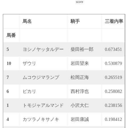
馬名
騎手
三着内率
馬番
5
ヨシノヤッタルデー
柴田裕一郎
0.673451
10
ザウリ
岩田望来
0.530879
7
ムコウジマランプ
松岡正海
0.265519
6
ピカリ
西村淳也
0.258082
1
トモジャアルマンド
小沢大仁
0.238156
4
カツラノキサノキ
岩田康誠
0.198412