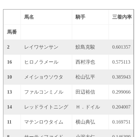
馬名
騎手
三着内率
馬番
2
レイワサンサン
鮫島克駿
0.601357
16
ヒロノラメール
西村淳也
0.575113
10
メイショウソウタ
松山弘平
0.385943
13
ファルコンミノル
田辺裕信
0.299066
14
レッドライトニング
Ｈ．ドイル
0.204007
11
マテンロウタイム
横山典弘
0.169751
8
サーティファイド
小沢大仁
0.146399