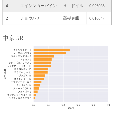
4
エイシンカーバイン
Ｈ．ドイル
0.026986
0
2
チョウハチ
高杉吏麒
0.016347
0
中京 5R