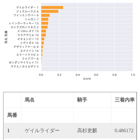
馬名
騎手
三着内率
馬番
1
ゲイルライダー
高杉吏麒
0.486172