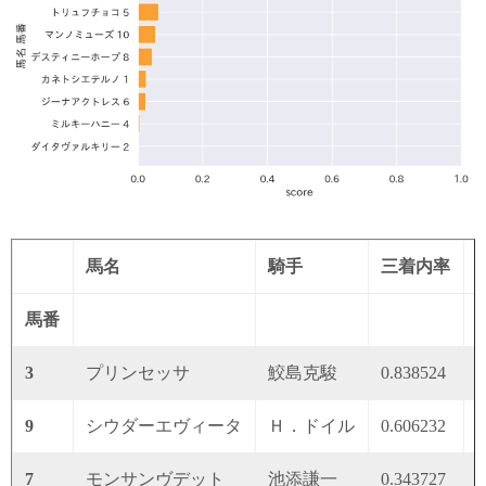
馬名
騎手
三着内率
馬番
3
プリンセッサ
鮫島克駿
0.838524
0
9
シウダーエヴィータ
Ｈ．ドイル
0.606232
0
7
モンサンヴデット
池添謙一
0.343727
0