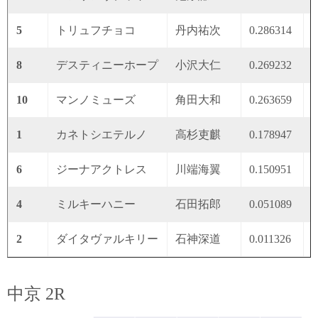
5
トリュフチョコ
丹内祐次
0.286314
0
8
デスティニーホープ
小沢大仁
0.269232
0
10
マンノミューズ
角田大和
0.263659
0
1
カネトシエテルノ
高杉吏麒
0.178947
0
6
ジーナアクトレス
川端海翼
0.150951
0
4
ミルキーハニー
石田拓郎
0.051089
0
2
ダイタヴァルキリー
石神深道
0.011326
0
中京 2R