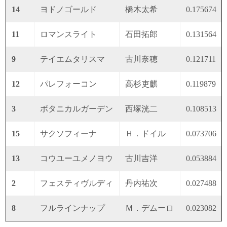
14
ヨドノゴールド
橋木太希
0.175674
11
ロマンスライト
石田拓郎
0.131564
9
テイエムタリスマ
古川奈穂
0.121711
12
パレフォーコン
高杉吏麒
0.119879
3
ボタニカルガーデン
西塚洸二
0.108513
15
サクソフィーナ
Ｈ．ドイル
0.073706
13
コウユーユメノヨウ
古川吉洋
0.053884
2
フェスティヴルディ
丹内祐次
0.027488
8
フルラインナップ
Ｍ．デムーロ
0.023082