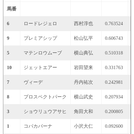
馬番
6
ロードレジェロ
西村淳也
0.763524
0
9
プレミアシップ
松山弘平
0.606743
0
5
マテンロウムーブ
横山典弘
0.510318
0
10
ジェットエアー
岩田望来
0.331763
0
7
ヴィーデ
丹内祐次
0.242981
0
8
プロスペクトパーク
横山武史
0.207934
0
3
ショウリュウアサヒ
角田大和
0.200805
0
1
コパカバーナ
小沢大仁
0.092600
0