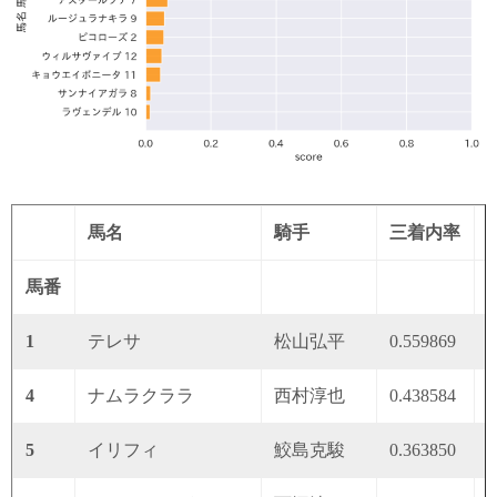
馬名
騎手
三着内率
馬番
1
テレサ
松山弘平
0.559869
0
4
ナムラクララ
西村淳也
0.438584
0
5
イリフィ
鮫島克駿
0.363850
0