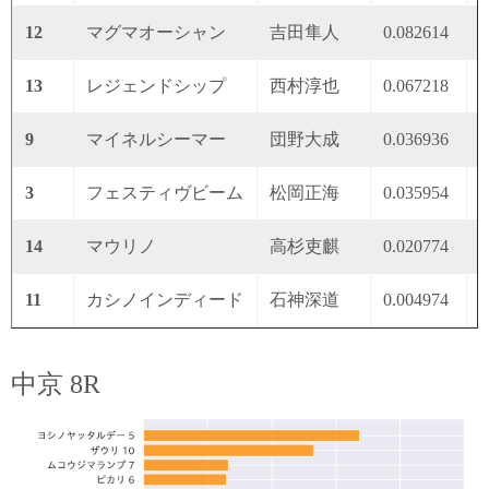
12
マグマオーシャン
吉田隼人
0.082614
0
13
レジェンドシップ
西村淳也
0.067218
0
9
マイネルシーマー
団野大成
0.036936
0
3
フェスティヴビーム
松岡正海
0.035954
0
14
マウリノ
高杉吏麒
0.020774
0
11
カシノインディード
石神深道
0.004974
0
中京 8R