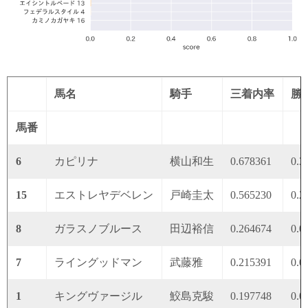
馬名
騎手
三着内率
勝
馬番
6
カピリナ
横山和生
0.678361
0.3
15
エストレヤデベレン
戸崎圭太
0.565230
0.2
8
ガラスノブルース
田辺裕信
0.264674
0.0
7
ライングッドマン
武藤雅
0.215391
0.0
1
キングヴァージル
鮫島克駿
0.197748
0.0