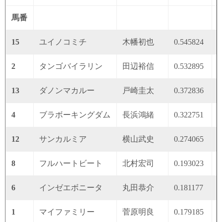
馬番
15
ユイノコミチ
木幡初也
0.545824
0
2
タンゴバイラリン
田辺裕信
0.532895
0
13
ダノンマカルー
戸崎圭太
0.372836
0
4
ブラボーキングダム
長浜鴻緒
0.322751
0
12
サンカルミア
横山武史
0.274065
0
8
フルハートビート
北村宏司
0.193023
0
6
インゼエボニータ
丸田恭介
0.181177
0
1
マイファミリー
菅原明良
0.179185
0