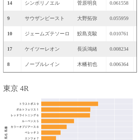
14
シンボリノエル
菅原明良
0.061558
0
9
サウザンビースト
大野拓弥
0.055959
0
10
ジェームズテソーロ
鮫島克駿
0.010761
0
17
ケイツーレオン
長浜鴻緒
0.008234
0
8
ノーブルレイン
木幡初也
0.006364
0
東京 4R