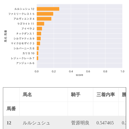
馬名
騎手
三着内率
勝
馬番
12
ルルシュシュ
菅原明良
0.547465
0.2