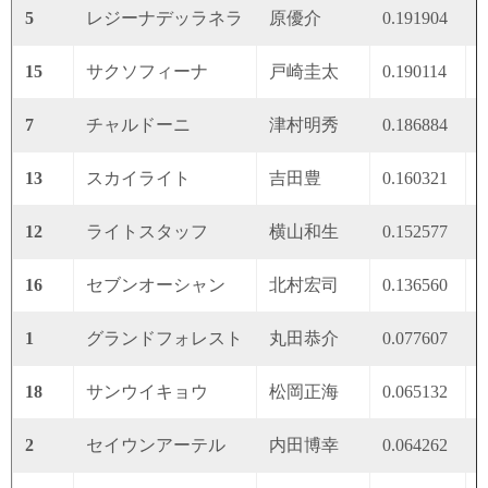
5
レジーナデッラネラ
原優介
0.191904
0
15
サクソフィーナ
戸崎圭太
0.190114
0
7
チャルドーニ
津村明秀
0.186884
0
13
スカイライト
吉田豊
0.160321
0
12
ライトスタッフ
横山和生
0.152577
0
16
セブンオーシャン
北村宏司
0.136560
0
1
グランドフォレスト
丸田恭介
0.077607
0
18
サンウイキョウ
松岡正海
0.065132
0
2
セイウンアーテル
内田博幸
0.064262
0