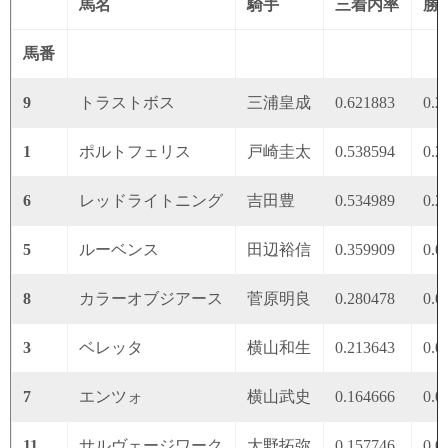
馬名
騎手
三着内率
勝
馬番
9
トラストボス
三浦皇成
0.621883
0.2
1
ポルトフェリス
戸崎圭太
0.538594
0.2
6
レッドライトニング
吉田豊
0.534989
0.2
5
ルーベンス
田辺裕信
0.359909
0.0
8
カラーオブジアース
菅原明良
0.280478
0.0
3
ベレッタ
横山和生
0.213643
0.0
7
エンツォ
横山武史
0.164666
0.0
11
サルヴェージワーク
大野拓弥
0.157746
0.0