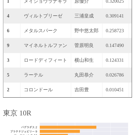
1
メイショウラナキラ
原優介
0.320025
0
4
ヴィルトブリーゼ
三浦皇成
0.309141
0
6
メタルスパーク
野中悠太郎
0.258723
0
9
マイネルトルファン
菅原明良
0.147490
0
3
ロードディフィート
横山和生
0.124331
0
5
ラーテル
丸田恭介
0.026786
0
2
コロンドール
吉田豊
0.010451
0
東京 10R