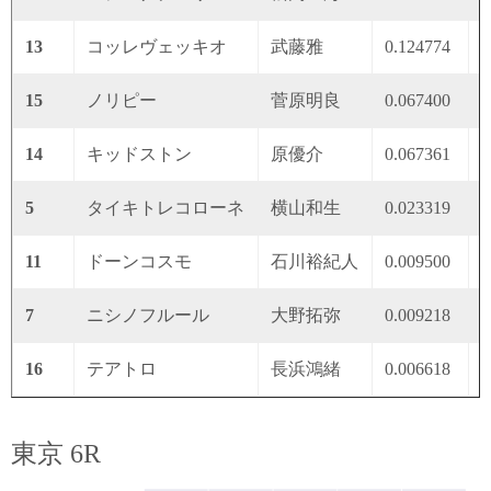
13
コッレヴェッキオ
武藤雅
0.124774
0
15
ノリピー
菅原明良
0.067400
0
14
キッドストン
原優介
0.067361
0
5
タイキトレコローネ
横山和生
0.023319
0
11
ドーンコスモ
石川裕紀人
0.009500
0
7
ニシノフルール
大野拓弥
0.009218
0
16
テアトロ
長浜鴻緒
0.006618
0
東京 6R