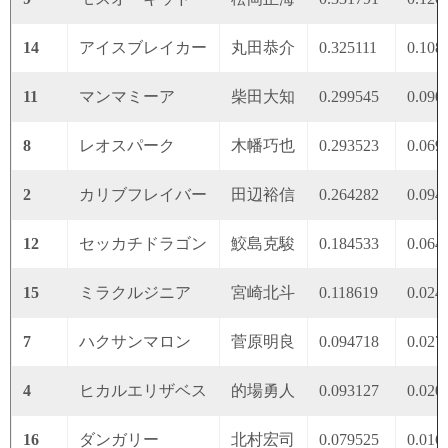
14
アイスブレイカー
丸田恭介
0.325111
0.108
11
マンマミーア
柴田大知
0.299545
0.090
8
レオスパーク
木幡巧也
0.293523
0.069
2
カリブフレイバー
田辺裕信
0.264282
0.094
12
セッカチドラゴン
鮫島克駿
0.184533
0.064
15
ミラクルジニア
宮崎北斗
0.118619
0.024
7
ハクサンマロン
菅原明良
0.094718
0.027
4
ヒカルエリザベス
的場勇人
0.093127
0.020
16
ダンガリー
北村宏司
0.079525
0.016