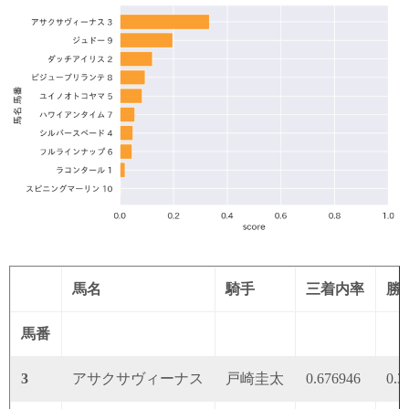
馬名
騎手
三着内率
勝
馬番
3
アサクサヴィーナス
戸崎圭太
0.676946
0.3