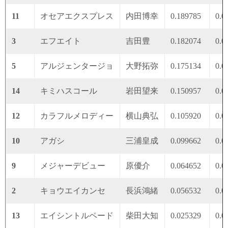
11
オセアエクスプレス
内田博幸
0.189785
0.0
3
エフエイト
吉田豊
0.182074
0.0
5
アルジェンタージョ
大野拓弥
0.175134
0.0
14
キミハスコール
岩田望来
0.150957
0.0
12
カラフルメロディー
横山典弘
0.105920
0.0
10
アガシ
三浦皇成
0.099662
0.0
9
メジャーデビュー
原優介
0.064652
0.0
2
キョウエイカンセ
長浜鴻緒
0.056532
0.0
13
エイシントルペード
柴田大知
0.025329
0.0