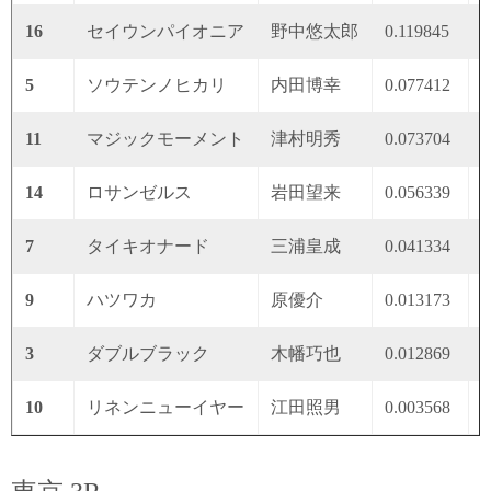
16
セイウンパイオニア
野中悠太郎
0.119845
0
5
ソウテンノヒカリ
内田博幸
0.077412
0
11
マジックモーメント
津村明秀
0.073704
0
14
ロサンゼルス
岩田望来
0.056339
0
7
タイキオナード
三浦皇成
0.041334
0
9
ハツワカ
原優介
0.013173
0
3
ダブルブラック
木幡巧也
0.012869
0
10
リネンニューイヤー
江田照男
0.003568
0