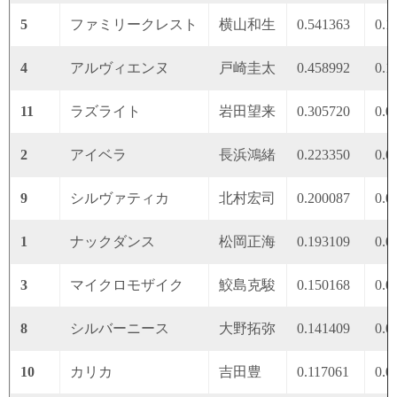
5
ファミリークレスト
横山和生
0.541363
0.1
4
アルヴィエンヌ
戸崎圭太
0.458992
0.1
11
ラズライト
岩田望来
0.305720
0.0
2
アイベラ
長浜鴻緒
0.223350
0.0
9
シルヴァティカ
北村宏司
0.200087
0.0
1
ナックダンス
松岡正海
0.193109
0.0
3
マイクロモザイク
鮫島克駿
0.150168
0.0
8
シルバーニース
大野拓弥
0.141409
0.0
10
カリカ
吉田豊
0.117061
0.0