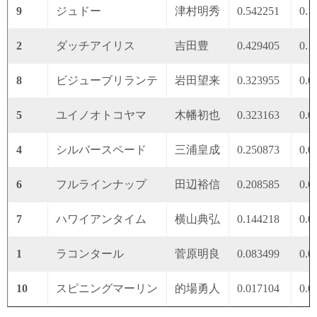
9
ジュドー
津村明秀
0.542251
0.1
2
ダッチアイリス
吉田豊
0.429405
0.1
8
ビジューブリランテ
岩田望来
0.323955
0.0
5
ユイノオトコヤマ
木幡初也
0.323163
0.0
4
シルバースペード
三浦皇成
0.250873
0.0
6
フルラインナップ
田辺裕信
0.208585
0.0
7
ハワイアンタイム
横山典弘
0.144218
0.0
1
ラコンタール
菅原明良
0.083499
0.0
10
スピニングマーリン
的場勇人
0.017104
0.0