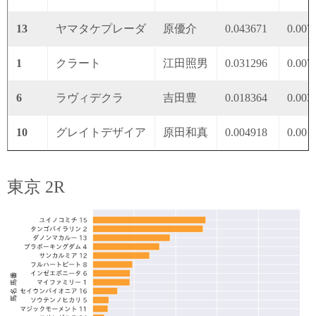
13
ヤマタケプレーダ
原優介
0.043671
0.007
1
クラート
江田照男
0.031296
0.007
6
ラヴィデクラ
吉田豊
0.018364
0.003
10
グレイトデザイア
原田和真
0.004918
0.001
東京 2R