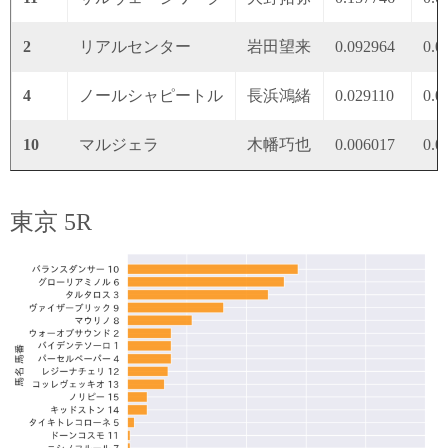
2
リアルセンター
岩田望来
0.092964
0.0
4
ノールシャピートル
長浜鴻緒
0.029110
0.0
10
マルジェラ
木幡巧也
0.006017
0.0
東京 5R