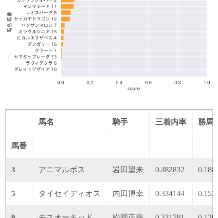
馬名
騎手
三着内率
勝馬
馬番
3
アニマルボス
岩田望来
0.482832
0.188
5
タイセイディオス
内田博幸
0.334144
0.153
9
モスオーキッド
松岡正海
0.331791
0.120