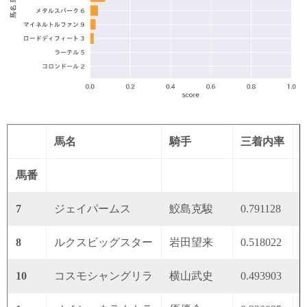
馬名
騎手
三着内率
馬番
7
ジェイパームス
鮫島克駿
0.791128
0
8
ルクスビッグスター
岩田望来
0.518022
0
10
コスモシャングリラ
横山武史
0.493903
0