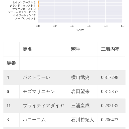
馬名
騎手
三着内率
馬番
4
パストラーレ
横山武史
0.817298
0
6
モズマサニャン
岩田望来
0.315857
0
11
ブライティアダイヤ
三浦皇成
0.292135
0
3
ハニーコム
石川裕紀人
0.206473
0