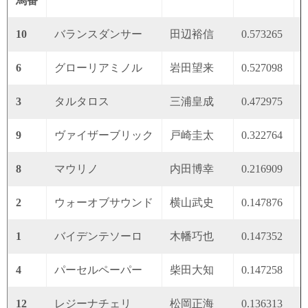
馬番
10
バランスダンサー
田辺裕信
0.573265
0
6
グローリアミノル
岩田望来
0.527098
0
3
タルタロス
三浦皇成
0.472975
0
9
ヴァイザーブリック
戸崎圭太
0.322764
0
8
マウリノ
内田博幸
0.216909
0
2
ウォーオブサウンド
横山武史
0.147876
0
1
バイデンテソーロ
木幡巧也
0.147352
0
4
パーセルペーパー
柴田大知
0.147258
0
12
レジーナチェリ
松岡正海
0.136313
0