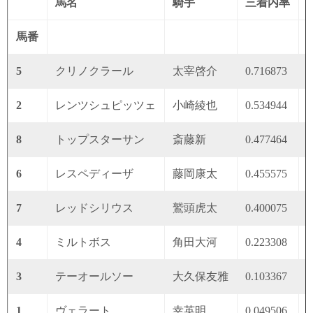
馬名
騎手
三着内率
馬番
5
クリノクラール
太宰啓介
0.716873
0
2
レンツシュピッツェ
小崎綾也
0.534944
0
8
トップスターサン
斎藤新
0.477464
0
6
レスペディーザ
藤岡康太
0.455575
0
7
レッドシリウス
鷲頭虎太
0.400075
0
4
ミルトボス
角田大河
0.223308
0
3
テーオールソー
大久保友雅
0.103367
0
1
ヴェラート
幸英明
0.049506
0