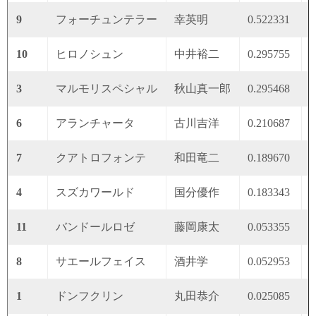
9
フォーチュンテラー
幸英明
0.522331
0
10
ヒロノシュン
中井裕二
0.295755
0
3
マルモリスペシャル
秋山真一郎
0.295468
0
6
アランチャータ
古川吉洋
0.210687
0
7
クアトロフォンテ
和田竜二
0.189670
0
4
スズカワールド
国分優作
0.183343
0
11
バンドールロゼ
藤岡康太
0.053355
0
8
サエールフェイス
酒井学
0.052953
0
1
ドンフクリン
丸田恭介
0.025085
0