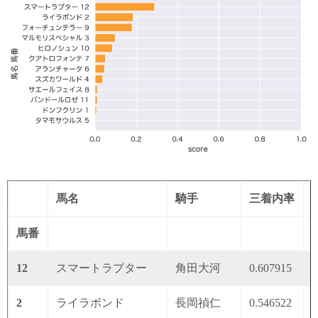
馬名
騎手
三着内率
馬番
12
スマートラプター
角田大河
0.607915
0
2
ライラボンド
長岡禎仁
0.546522
0