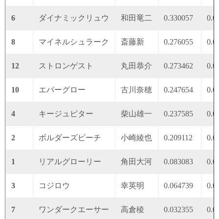
6
ダイナミックリュウ
和田竜二
0.330057
0.0
8
マイネルシュラーク
斎藤新
0.276055
0.0
12
ストロンゲスト
丸田恭介
0.273462
0.0
10
エバーグロー
古川奈穂
0.247654
0.0
4
キージュピター
柴山雄一
0.237585
0.0
2
ボルダーズビーチ
小崎綾也
0.209112
0.0
1
リアルグローリー
角田大河
0.083083
0.0
3
コジロウ
幸英明
0.064739
0.0
7
ワンダークエーサー
高倉稜
0.032355
0.0