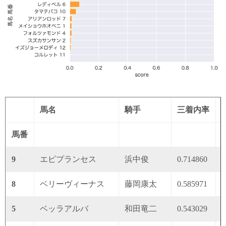
馬名
騎手
三着内率
馬番
9
エピプランセス
浜中俊
0.714860
0
8
ベリーヴィーナス
藤岡康太
0.585971
0
5
ベッラアルバ
和田竜二
0.543029
0