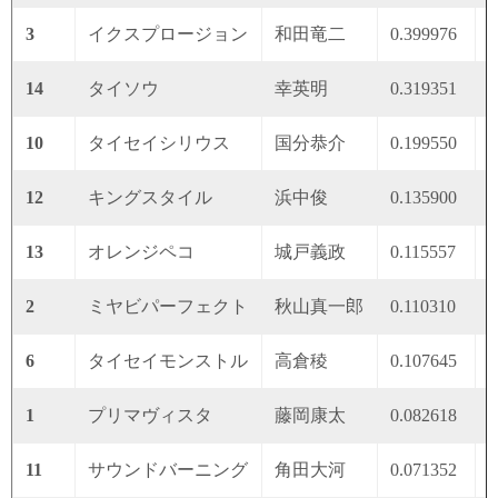
3
イクスプロージョン
和田竜二
0.399976
0
14
タイソウ
幸英明
0.319351
0
10
タイセイシリウス
国分恭介
0.199550
0
12
キングスタイル
浜中俊
0.135900
0
13
オレンジペコ
城戸義政
0.115557
0
2
ミヤビパーフェクト
秋山真一郎
0.110310
0
6
タイセイモンストル
高倉稜
0.107645
0
1
プリマヴィスタ
藤岡康太
0.082618
0
11
サウンドバーニング
角田大河
0.071352
0