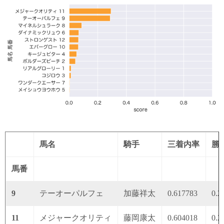
馬名
騎手
三着内率
勝
馬番
9
テーオーパルフェ
加藤祥太
0.617783
0.2
11
メジャークオリティ
藤岡康太
0.604018
0.2