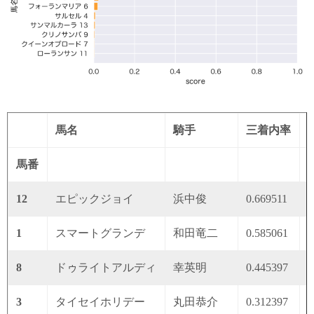
馬名
騎手
三着内率
馬番
12
エピックジョイ
浜中俊
0.669511
0
1
スマートグランデ
和田竜二
0.585061
0
8
ドゥライトアルディ
幸英明
0.445397
0
3
タイセイホリデー
丸田恭介
0.312397
0