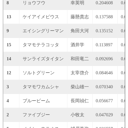
8
リョウフウ
幸英明
0.204608
0.0
13
ケイアイメビウス
藤懸貴志
0.137588
0.0
9
エイシングリーマン
角田大河
0.135152
0.0
15
タマモテラコッタ
酒井学
0.113897
0.0
14
サンライズタイタン
和田竜二
0.092696
0.0
12
ソルトグリーン
太宰啓介
0.084646
0.0
3
タマモワカムシャ
柴山雄一
0.070340
0.0
4
ブルービーム
長岡禎仁
0.056677
0.0
2
ファイブジー
小牧太
0.047029
0.0