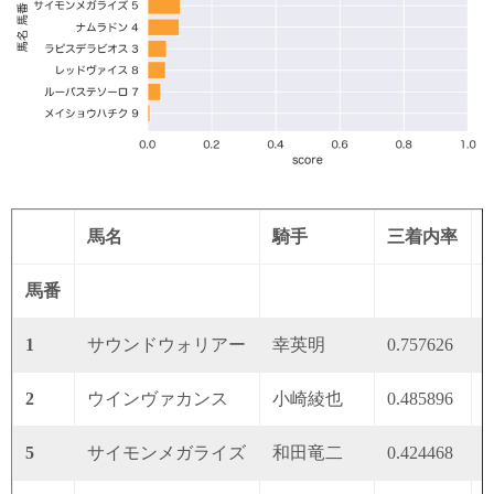
馬名
騎手
三着内率
馬番
1
サウンドウォリアー
幸英明
0.757626
0
2
ウインヴァカンス
小崎綾也
0.485896
0
5
サイモンメガライズ
和田竜二
0.424468
0