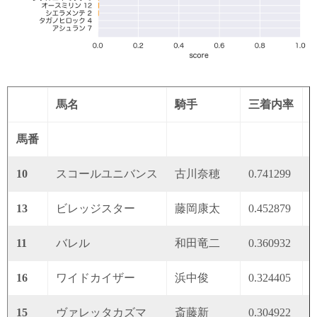
馬名
騎手
三着内率
馬番
10
スコールユニバンス
古川奈穂
0.741299
0
13
ビレッジスター
藤岡康太
0.452879
0
11
バレル
和田竜二
0.360932
0
16
ワイドカイザー
浜中俊
0.324405
0
15
ヴァレッタカズマ
斎藤新
0.304922
0