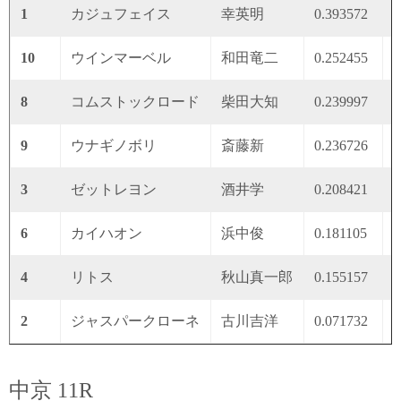
1
カジュフェイス
幸英明
0.393572
0
10
ウインマーベル
和田竜二
0.252455
0
8
コムストックロード
柴田大知
0.239997
0
9
ウナギノボリ
斎藤新
0.236726
0
3
ゼットレヨン
酒井学
0.208421
0
6
カイハオン
浜中俊
0.181105
0
4
リトス
秋山真一郎
0.155157
0
2
ジャスパークローネ
古川吉洋
0.071732
0
中京 11R