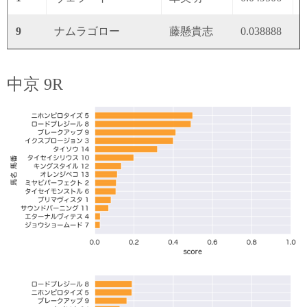
9
ナムラゴロー
藤懸貴志
0.038888
0
中京 9R