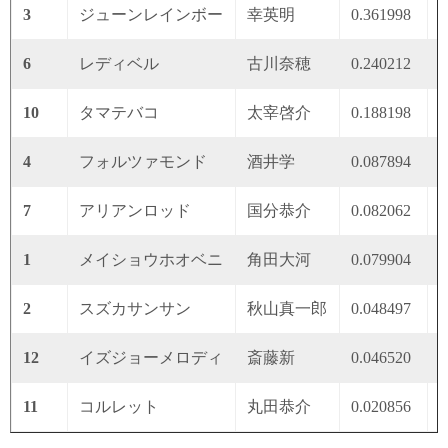
3
ジューンレインボー
幸英明
0.361998
0
6
レディベル
古川奈穂
0.240212
0
10
タマテバコ
太宰啓介
0.188198
0
4
フォルツァモンド
酒井学
0.087894
0
7
アリアンロッド
国分恭介
0.082062
0
1
メイショウホオベニ
角田大河
0.079904
0
2
スズカサンサン
秋山真一郎
0.048497
0
12
イズジョーメロディ
斎藤新
0.046520
0
11
コルレット
丸田恭介
0.020856
0