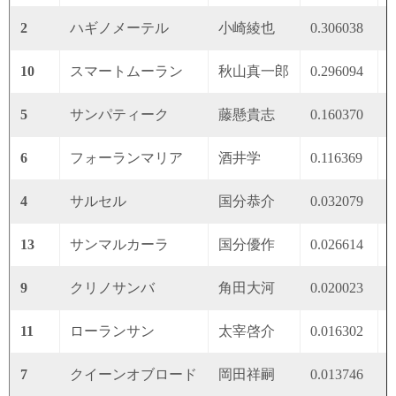
2
ハギノメーテル
小崎綾也
0.306038
0
10
スマートムーラン
秋山真一郎
0.296094
0
5
サンパティーク
藤懸貴志
0.160370
0
6
フォーランマリア
酒井学
0.116369
0
4
サルセル
国分恭介
0.032079
0
13
サンマルカーラ
国分優作
0.026614
0
9
クリノサンバ
角田大河
0.020023
0
11
ローランサン
太宰啓介
0.016302
0
7
クイーンオブロード
岡田祥嗣
0.013746
0