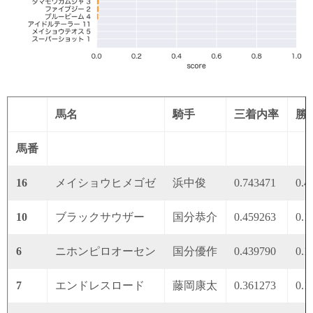
馬名
騎手
三着内率
勝
馬番
16
メイショウヒメゴゼ
浜中俊
0.743471
0.4
10
ブラックサウザー
国分恭介
0.459263
0.1
6
ニホンピロオーセン
国分優作
0.439790
0.1
7
エンドレスロード
藤岡康太
0.361273
0.1