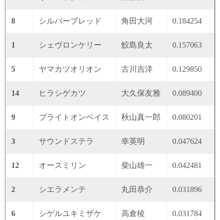
8
シルバーブレッド
角田大河
0.184254
0
1
シェヴロンケリー
鮫島良太
0.157063
0
5
ヤマカツオリオン
古川吉洋
0.129850
0
14
ヒラシゲカツ
大久保友雅
0.089400
0
9
ブライトオンベイス
秋山真一郎
0.080201
0
3
サウンドステラ
幸英明
0.047624
0
12
オースミリン
柴山雄一
0.042481
0
2
シエラメンテ
丸田恭介
0.031896
0
6
シゲルユキミザケ
高倉稜
0.031784
0