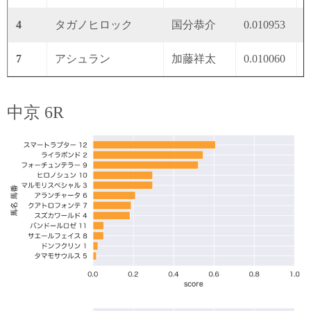
4
タガノヒロック
国分恭介
0.010953
0
7
アシュラン
加藤祥太
0.010060
0
中京 6R