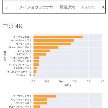
5
メイショウヨウホウ
鷲頭虎太
0.024095
0.0
中京 4R