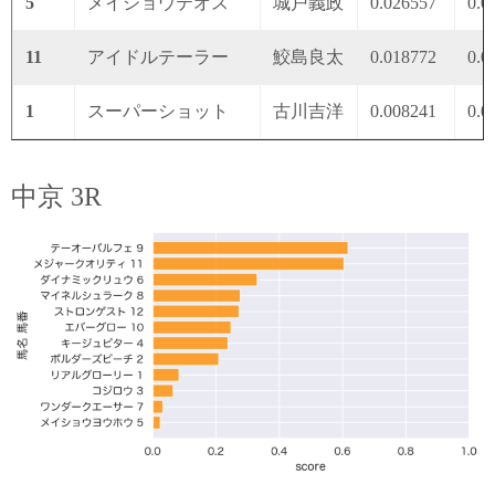
5
メイショウテオス
城戸義政
0.026557
0.0
11
アイドルテーラー
鮫島良太
0.018772
0.0
1
スーパーショット
古川吉洋
0.008241
0.0
中京 3R