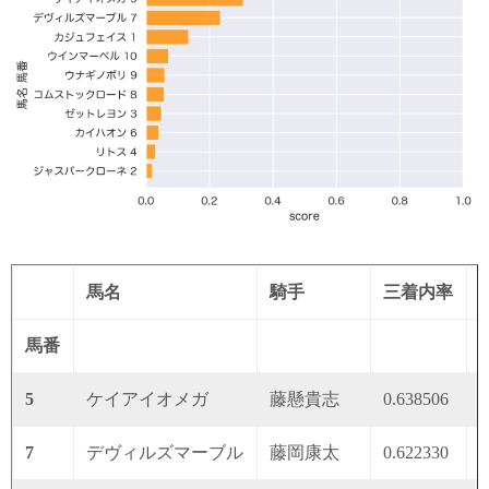
馬名
騎手
三着内率
馬番
5
ケイアイオメガ
藤懸貴志
0.638506
0
7
デヴィルズマーブル
藤岡康太
0.622330
0