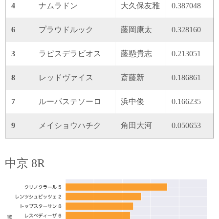
4
ナムラドン
大久保友雅
0.387048
0
6
プラウドルック
藤岡康太
0.328160
0
3
ラピスデラビオス
藤懸貴志
0.213051
0
8
レッドヴァイス
斎藤新
0.186861
0
7
ルーパステソーロ
浜中俊
0.166235
0
9
メイショウハチク
角田大河
0.050653
0
中京 8R