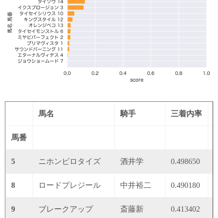
馬名
騎手
三着内率
馬番
5
ニホンピロタイズ
酒井学
0.498650
0
8
ロードプレジール
中井裕二
0.490180
0
9
ブレークアップ
斎藤新
0.413402
0