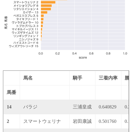
馬名
騎手
三着内率
勝
馬番
14
バラジ
三浦皇成
0.640829
0.3
2
スマートウェリナ
岩田康誠
0.501760
0.1