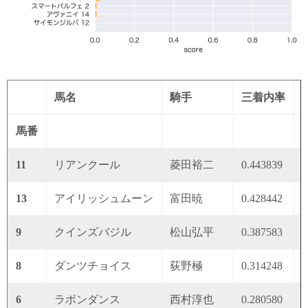
馬名
騎手
三着内率
馬番
11
リアンクール
菱田裕二
0.443839
0
13
アイリッシュムーン
富田暁
0.428442
0
9
クインズバジル
松山弘平
0.387583
0
8
ダンツチョイス
荻野極
0.314248
0
6
ラボンダンス
西村淳也
0.280580
0