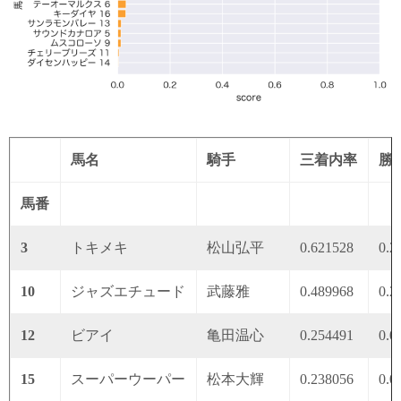
馬名
騎手
三着内率
勝
馬番
3
トキメキ
松山弘平
0.621528
0.2
10
ジャズエチュード
武藤雅
0.489968
0.2
12
ビアイ
亀田温心
0.254491
0.0
15
スーパーウーパー
松本大輝
0.238056
0.0