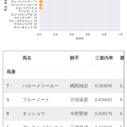
馬名
騎手
三着内率
勝
馬番
7
ハローメリールー
嶋田純次
0.583836
0.2
3
ブルーノート
川須栄彦
0.456042
0.1
9
キッショウ
今村聖奈
0.439176
0.1