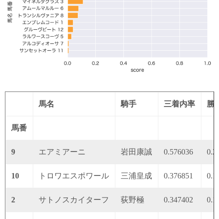
馬名
騎手
三着内率
勝
馬番
9
エアミアーニ
岩田康誠
0.576036
0.2
10
トロワエスポワール
三浦皇成
0.376851
0.1
2
サトノスカイターフ
荻野極
0.347402
0.1