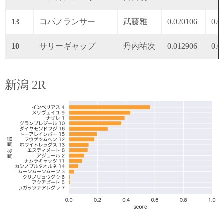
13
コパノランサー
武藤雅
0.020106
0.0
10
サリーギャップ
丹内祐次
0.012906
0.0
新潟 2R