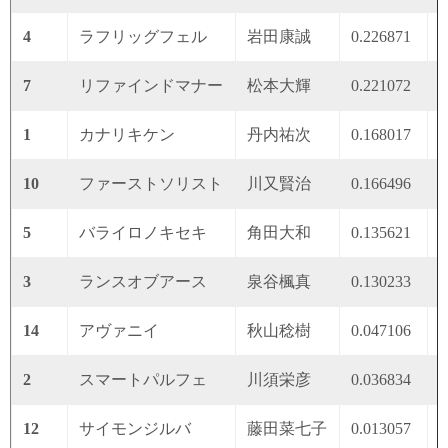
4
ラフリッグフェル
岩田康誠
0.226871
0
7
リファインドマナー
松本大輝
0.221072
0
1
カナリキケン
丹内祐次
0.168017
0
10
ファーストソリスト
川又賢治
0.166496
0
5
バライロノキセキ
角田大和
0.135621
0
3
ランスオブアース
泉谷楓真
0.130233
0
14
アヴァニイ
秋山稔樹
0.047106
0
2
スマートパルフェ
川須栄彦
0.036834
0
12
サイモンジルバ
藤田菜七子
0.013057
0