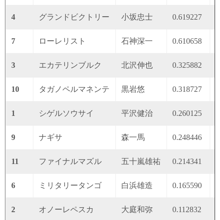
4
グランドビクトリー
小坂忠士
0.619227
0
7
ローレリスト
石神深一
0.610658
0
3
エカテリンブルク
北沢伸也
0.325882
0
10
タガノペルマネンテ
黒岩悠
0.318727
0
1
シゲルソウサイ
平沢健治
0.260125
0
9
ナギサ
森一馬
0.248446
0
11
ファイナルマズル
五十嵐雄祐
0.214341
0
6
ミリタリータンゴ
白浜雄造
0.165590
0
2
オノーレペスカ
大庭和弥
0.112832
0