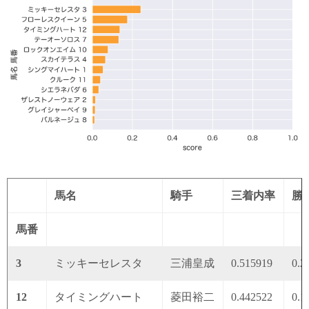
馬名
騎手
三着内率
勝
馬番
3
ミッキーセレスタ
三浦皇成
0.515919
0.2
12
タイミングハート
菱田裕二
0.442522
0.1