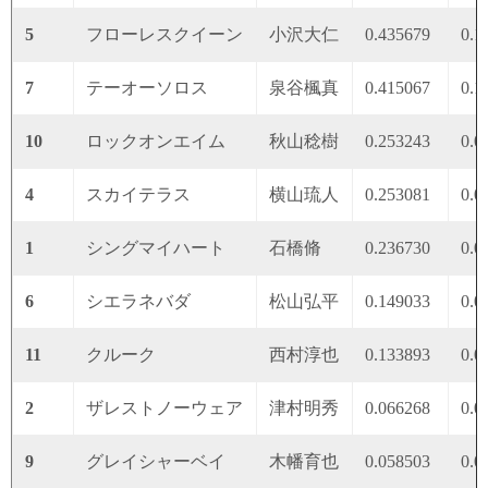
5
フローレスクイーン
小沢大仁
0.435679
0.1
7
テーオーソロス
泉谷楓真
0.415067
0.1
10
ロックオンエイム
秋山稔樹
0.253243
0.0
4
スカイテラス
横山琉人
0.253081
0.0
1
シングマイハート
石橋脩
0.236730
0.0
6
シエラネバダ
松山弘平
0.149033
0.0
11
クルーク
西村淳也
0.133893
0.0
2
ザレストノーウェア
津村明秀
0.066268
0.0
9
グレイシャーベイ
木幡育也
0.058503
0.0