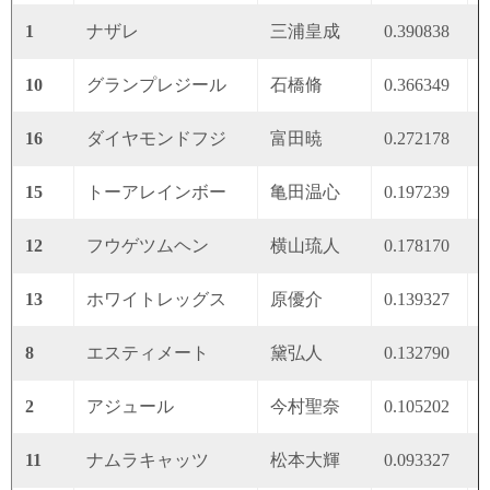
1
ナザレ
三浦皇成
0.390838
0
10
グランプレジール
石橋脩
0.366349
0
16
ダイヤモンドフジ
富田暁
0.272178
0
15
トーアレインボー
亀田温心
0.197239
0
12
フウゲツムヘン
横山琉人
0.178170
0
13
ホワイトレッグス
原優介
0.139327
0
8
エスティメート
黛弘人
0.132790
0
2
アジュール
今村聖奈
0.105202
0
11
ナムラキャッツ
松本大輝
0.093327
0