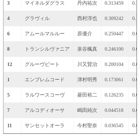
3
マイネルダグラス
丹内祐次
0.313459
0.1
4
グラヴィル
西村淳也
0.309242
0.1
6
アムールマルルー
原優介
0.250447
0.0
8
トランシルヴァニア
泉谷楓真
0.246100
0.0
12
グルーヴビート
川又賢治
0.200104
0.0
1
エンブレムコード
津村明秀
0.173061
0.0
5
ラルワースコーヴ
菱田裕二
0.126235
0.0
7
アルコディオーサ
嶋田純次
0.044518
0.0
11
サンセットオーラ
今村聖奈
0.036545
0.0