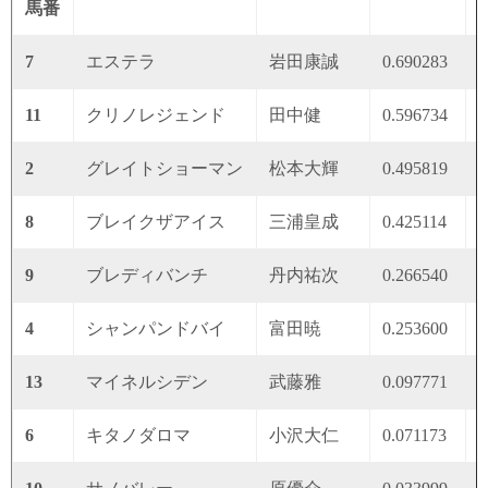
馬番
7
エステラ
岩田康誠
0.690283
0
11
クリノレジェンド
田中健
0.596734
0
2
グレイトショーマン
松本大輝
0.495819
0
8
ブレイクザアイス
三浦皇成
0.425114
0
9
ブレディバンチ
丹内祐次
0.266540
0
4
シャンパンドバイ
富田暁
0.253600
0
13
マイネルシデン
武藤雅
0.097771
0
6
キタノダロマ
小沢大仁
0.071173
0