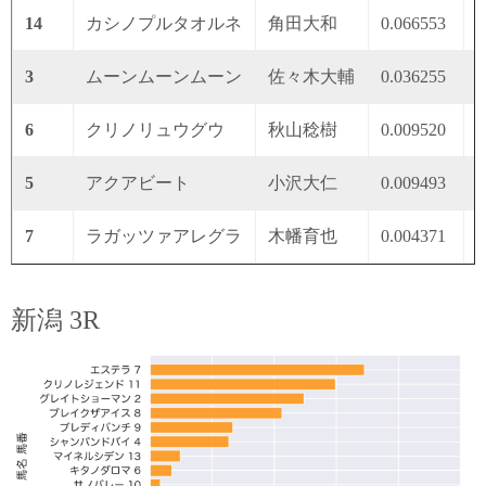
14
カシノプルタオルネ
角田大和
0.066553
0
3
ムーンムーンムーン
佐々木大輔
0.036255
0
6
クリノリュウグウ
秋山稔樹
0.009520
0
5
アクアビート
小沢大仁
0.009493
0
7
ラガッツァアレグラ
木幡育也
0.004371
0
新潟 3R