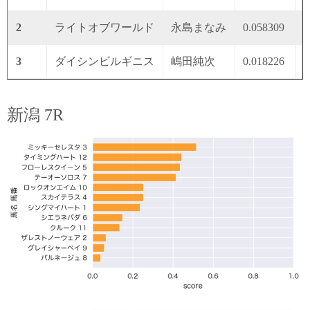
2
ライトオブワールド
永島まなみ
0.058309
0
3
ダイシンビルギニス
嶋田純次
0.018226
0
新潟 7R