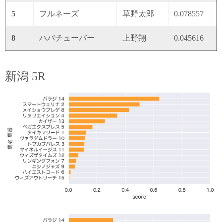
5
フルネーズ
草野太郎
0.078557
0
8
ハバチューバー
上野翔
0.045616
0
新潟 5R