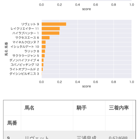
馬名
騎手
三着内率
馬番
9
リヴェット
三浦皇成
0.624688
0