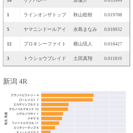
10
サノバレー
原優介
0.033999
0
1
ラインオンザトップ
秋山稔樹
0.019788
0
5
ヤマニンドールアイ
永島まなみ
0.018932
0
12
プロキシーファイト
横山琉人
0.018427
0
3
トウショウブレイド
土田真翔
0.011819
0
新潟 4R