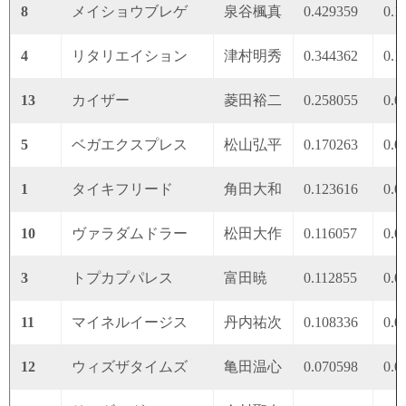
8
メイショウブレゲ
泉谷楓真
0.429359
0.1
4
リタリエイション
津村明秀
0.344362
0.1
13
カイザー
菱田裕二
0.258055
0.0
5
ベガエクスプレス
松山弘平
0.170263
0.0
1
タイキフリード
角田大和
0.123616
0.0
10
ヴァラダムドラー
松田大作
0.116057
0.0
3
トプカプパレス
富田暁
0.112855
0.0
11
マイネルイージス
丹内祐次
0.108336
0.0
12
ウィズザタイムズ
亀田温心
0.070598
0.0