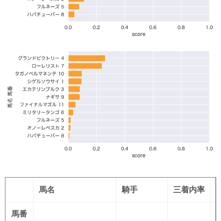
馬名
騎手
三着内率
馬番