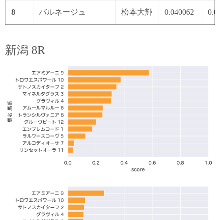
8
バルネージュ
松本大輝
0.040062
0.0
新潟 8R