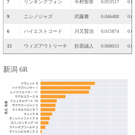
7
リンギングフォン
今村聖奈
0.053517
0.0
9
ニシノジャズ
武藤雅
0.046488
0.0
6
ハイエストコード
川又賢治
0.015874
0.0
15
ウィズアウトリーチ
杉原誠人
0.008033
0.0
新潟 6R