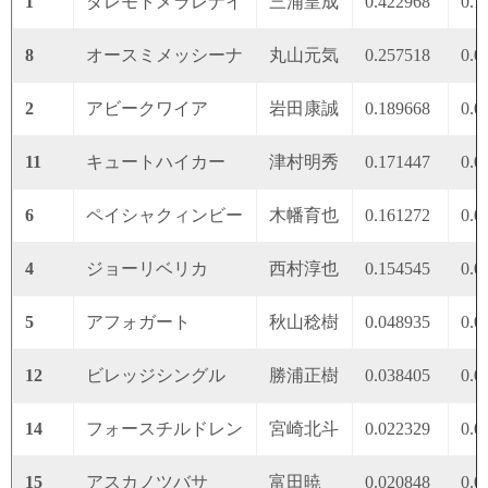
1
ダレモトメラレナイ
三浦皇成
0.422968
0.1
8
オースミメッシーナ
丸山元気
0.257518
0.0
2
アビークワイア
岩田康誠
0.189668
0.0
11
キュートハイカー
津村明秀
0.171447
0.0
6
ペイシャクィンビー
木幡育也
0.161272
0.0
4
ジョーリベリカ
西村淳也
0.154545
0.0
5
アフォガート
秋山稔樹
0.048935
0.0
12
ビレッジシングル
勝浦正樹
0.038405
0.0
14
フォースチルドレン
宮崎北斗
0.022329
0.0
15
アスカノツバサ
富田暁
0.020848
0.0