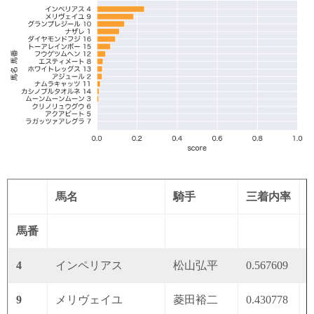
馬名
騎手
三着内率
馬番
4
インペリアス
松山弘平
0.567609
0
9
メリヴェイユ
菱田裕二
0.430778
0