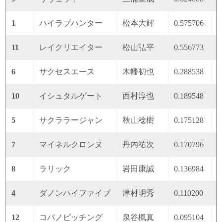
1
ハイラブハンター
松本大輝
0.575706
0
11
レイクリエイター
松山弘平
0.556773
0
6
サクセスエース
木幡初也
0.288538
0
10
イシュタルゲート
西村淳也
0.189548
0
5
サクララージャン
秋山稔樹
0.175128
0
7
マイネルクロンヌ
丹内祐次
0.170796
0
8
ラリック
岩田康誠
0.136984
0
4
ダノンハイファイブ
津村明秀
0.110200
0
12
コパノピッチング
泉谷楓真
0.095104
0