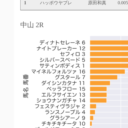
1
ハッポウヤブレ
原田和真
0.00
中山 2R