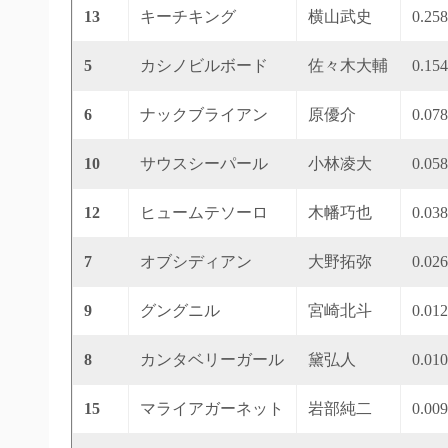
13
キーチキング
横山武史
0.25
5
カシノビルボード
佐々木大輔
0.15
6
ナックブライアン
原優介
0.07
10
サウスシーパール
小林凌大
0.05
12
ヒュームテソーロ
木幡巧也
0.03
7
オブシディアン
大野拓弥
0.02
9
グングニル
宮崎北斗
0.01
8
カンタベリーガール
黛弘人
0.01
15
マライアガーネット
岩部純二
0.00