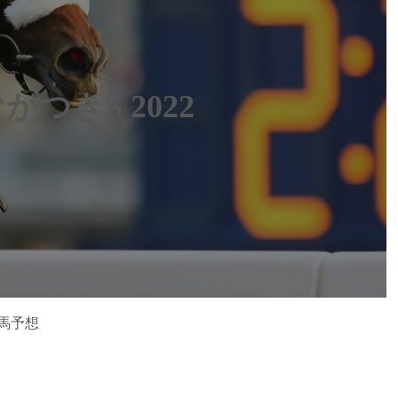
ながつきS 2022
競馬予想