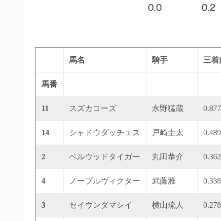
馬名
騎手
三着
馬番
11
スズカコーズ
永野猛蔵
0.87
14
シャドウダッチェス
戸崎圭太
0.48
2
ベルウッドタイガー
丸田恭介
0.36
4
ノーブルヴィクター
武藤雅
0.33
3
セイウンダマシイ
横山琉人
0.27