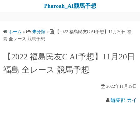
コ
Pharoah_AI競馬予想
ン
テ
ン
ホーム
»
未分類
»
【2022 福島民友C AI予想】11月20日 福
ツ
島 全レース 競馬予想
へ
ス
【2022 福島民友C AI予想】11月20日
キ
福島 全レース 競馬予想
ッ
プ
2022年11月19日
編集部 カイ