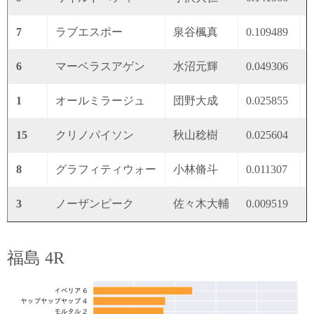
7
ラブエスポー
泉谷楓真
0.109489
0
6
マーベラスアゲン
水沼元輝
0.049306
0
1
オールミラージュ
団野大成
0.025855
0
15
クリノパイソン
秋山稔樹
0.025604
0
8
グラフィティウォー
小林脩斗
0.011307
0
3
ノーザンピーク
佐々木大輔
0.009519
0
福島 4R