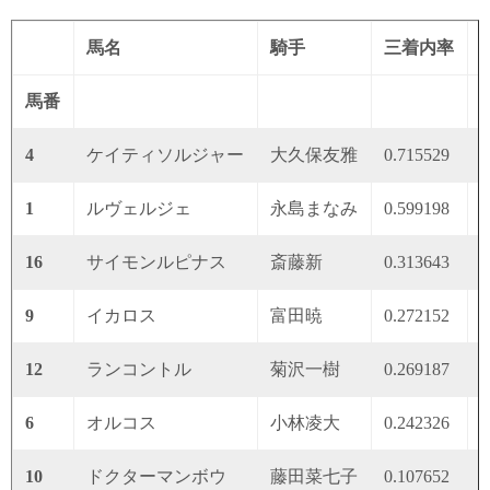
馬名
騎手
三着内率
馬番
4
ケイティソルジャー
大久保友雅
0.715529
0
1
ルヴェルジェ
永島まなみ
0.599198
0
16
サイモンルピナス
斎藤新
0.313643
0
9
イカロス
富田暁
0.272152
0
12
ランコントル
菊沢一樹
0.269187
0
6
オルコス
小林凌大
0.242326
0
10
ドクターマンボウ
藤田菜七子
0.107652
0