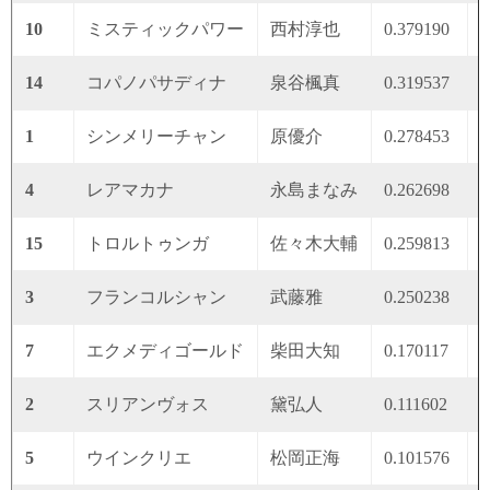
10
ミスティックパワー
西村淳也
0.379190
0
14
コパノパサディナ
泉谷楓真
0.319537
0
1
シンメリーチャン
原優介
0.278453
0
4
レアマカナ
永島まなみ
0.262698
0
15
トロルトゥンガ
佐々木大輔
0.259813
0
3
フランコルシャン
武藤雅
0.250238
0
7
エクメディゴールド
柴田大知
0.170117
0
2
スリアンヴォス
黛弘人
0.111602
0
5
ウインクリエ
松岡正海
0.101576
0