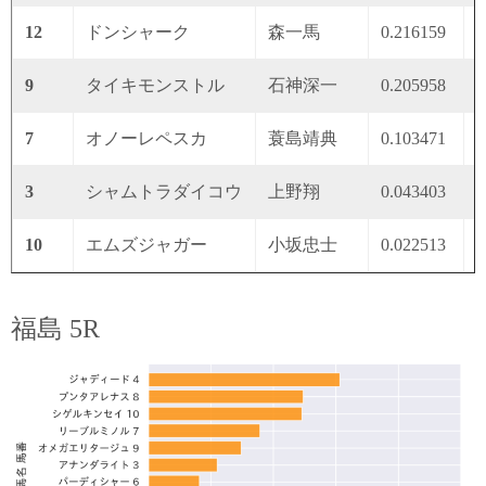
12
ドンシャーク
森一馬
0.216159
0
9
タイキモンストル
石神深一
0.205958
0
7
オノーレペスカ
蓑島靖典
0.103471
0
3
シャムトラダイコウ
上野翔
0.043403
0
10
エムズジャガー
小坂忠士
0.022513
0
福島 5R