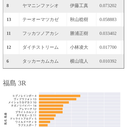
8
ヤマニンファシオ
伊藤工真
0.073202
0
13
テーオーマツカゼ
秋山稔樹
0.058883
0
11
フッカツノアカシ
勝浦正樹
0.033402
0
12
ダイチストリーム
小林凌大
0.017700
0
6
タッカーカムカム
横山琉人
0.010392
0
福島 3R