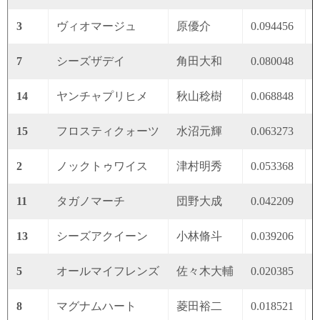
3
ヴィオマージュ
原優介
0.094456
0
7
シーズザデイ
角田大和
0.080048
0
14
ヤンチャプリヒメ
秋山稔樹
0.068848
0
15
フロスティクォーツ
水沼元輝
0.063273
0
2
ノックトゥワイス
津村明秀
0.053368
0
11
タガノマーチ
団野大成
0.042209
0
13
シーズアクイーン
小林脩斗
0.039206
0
5
オールマイフレンズ
佐々木大輔
0.020385
0
8
マグナムハート
菱田裕二
0.018521
0