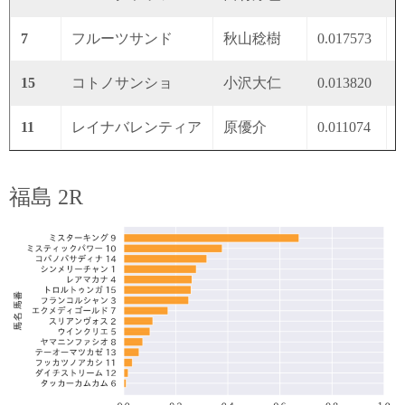
7
フルーツサンド
秋山稔樹
0.017573
0
15
コトノサンショ
小沢大仁
0.013820
0
11
レイナバレンティア
原優介
0.011074
0
福島 2R