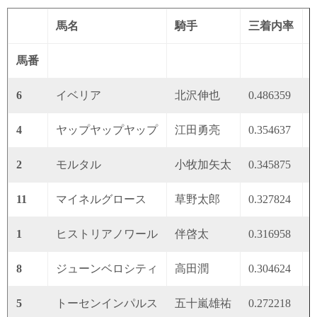
馬名
騎手
三着内率
馬番
6
イベリア
北沢伸也
0.486359
0
4
ヤップヤップヤップ
江田勇亮
0.354637
0
2
モルタル
小牧加矢太
0.345875
0
11
マイネルグロース
草野太郎
0.327824
0
1
ヒストリアノワール
伴啓太
0.316958
0
8
ジューンベロシティ
高田潤
0.304624
0
5
トーセンインパルス
五十嵐雄祐
0.272218
0