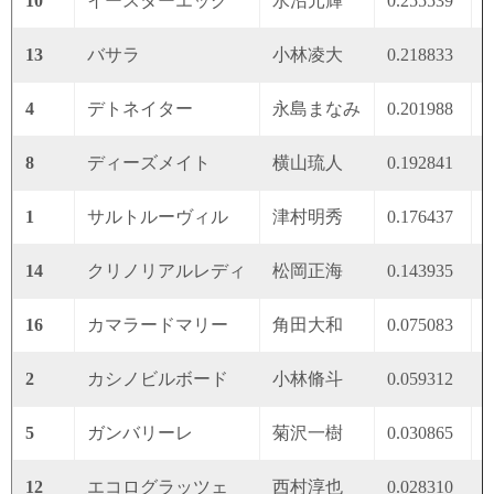
10
イースターエッグ
水沼元輝
0.255539
0
13
バサラ
小林凌大
0.218833
0
4
デトネイター
永島まなみ
0.201988
0
8
ディーズメイト
横山琉人
0.192841
0
1
サルトルーヴィル
津村明秀
0.176437
0
14
クリノリアルレディ
松岡正海
0.143935
0
16
カマラードマリー
角田大和
0.075083
0
2
カシノビルボード
小林脩斗
0.059312
0
5
ガンバリーレ
菊沢一樹
0.030865
0
12
エコログラッツェ
西村淳也
0.028310
0