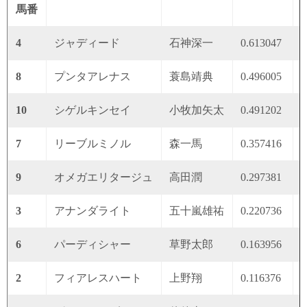
馬番
4
ジャディード
石神深一
0.613047
0
8
プンタアレナス
蓑島靖典
0.496005
0
10
シゲルキンセイ
小牧加矢太
0.491202
0
7
リーブルミノル
森一馬
0.357416
0
9
オメガエリタージュ
高田潤
0.297381
0
3
アナンダライト
五十嵐雄祐
0.220736
0
6
パーディシャー
草野太郎
0.163956
0
2
フィアレスハート
上野翔
0.116376
0