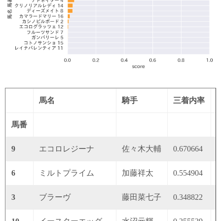
馬名
騎手
三着内率
馬番
9
エコロレジーナ
佐々木大輔
0.670664
0
6
ミルトプライム
加藤祥太
0.554904
0
3
ブラーヴ
藤田菜七子
0.348822
0