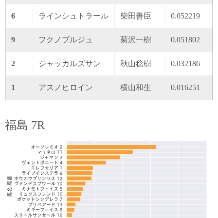
6
ラインシュトラール
柴田善臣
0.052219
0
9
フクノブルジュ
菊沢一樹
0.051802
0
2
ジャッカルズサン
秋山稔樹
0.032186
0
1
アスノヒロイン
横山和生
0.016251
0
福島 7R