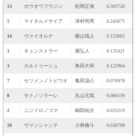
13
ホウオウフウジン
松岡正海
0.303720
0
5
マイネルメサイア
津村明秀
0.245075
0
14
ヴァイオルナ
横山琉人
0.153665
0
1
キュンストラー
黛弘人
0.135421
0
3
カルトゥーシュ
角田大和
0.122964
0
7
セツメンノトビウオ
亀田温心
0.076978
0
8
サトノソラーレ
丸山元気
0.060159
0
2
ニジイロノコマ
嶋田純次
0.035219
0
10
ヴァンシャンテ
小林脩斗
0.030708
0