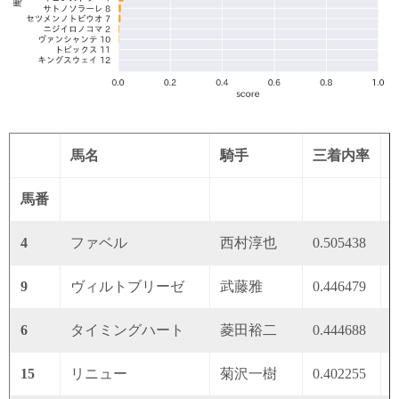
馬名
騎手
三着内率
馬番
4
ファベル
西村淳也
0.505438
0
9
ヴィルトブリーゼ
武藤雅
0.446479
0
6
タイミングハート
菱田裕二
0.444688
0
15
リニュー
菊沢一樹
0.402255
0