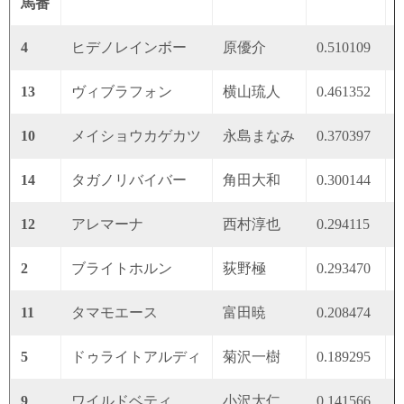
馬番
4
ヒデノレインボー
原優介
0.510109
0
13
ヴィブラフォン
横山琉人
0.461352
0
10
メイショウカゲカツ
永島まなみ
0.370397
0
14
タガノリバイバー
角田大和
0.300144
0
12
アレマーナ
西村淳也
0.294115
0
2
ブライトホルン
荻野極
0.293470
0
11
タマモエース
富田暁
0.208474
0
5
ドゥライトアルディ
菊沢一樹
0.189295
0
9
ワイルドベティ
小沢大仁
0.141566
0