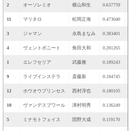
2
オーソレミオ
横山和生
0.637759
0
11
マリネロ
松岡正海
0.473040
0
3
ジャマン
永島まなみ
0.383401
0
4
ヴェントボニート
角田大和
0.281265
0
1
エレフセリア
武藤雅
0.189243
0
9
ライブインステラ
斎藤新
0.184745
0
12
ホウオウプリンセス
西村淳也
0.180105
0
10
ヴァンデスプワール
津村明秀
0.136249
0
5
ミナモトフェイス
団野大成
0.119170
0