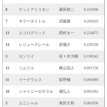
8
ゲットアミリオン
菱田裕二
0.331906
0
7
キラータイトル
武藤雅
0.263610
0
13
エコログリッド
西村太一
0.224875
0
14
レジュークレール
原優介
0.220326
0
3
センツイ
佐々木大輔
0.199542
0
15
ソムリエ
横山琉人
0.097136
0
11
イークウェス
荻野極
0.093989
0
10
シャイニーゼネラル
黛弘人
0.083182
0
5
エニシャル
角田大和
0.081056
0