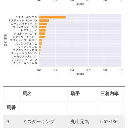
馬名
騎手
三着内率
馬番
9
ミスターキング
丸山元気
0.673196
0