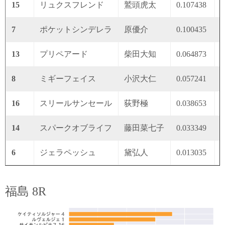
15
リュクスフレンド
鷲頭虎太
0.107438
0
7
ポケットシンデレラ
原優介
0.100435
0
13
プリペアード
柴田大知
0.064873
0
8
ミギーフェイス
小沢大仁
0.057241
0
16
スリールサンセール
荻野極
0.038653
0
14
スパークオブライフ
藤田菜七子
0.033349
0
6
ジェラペッシュ
黛弘人
0.013035
0
福島 8R