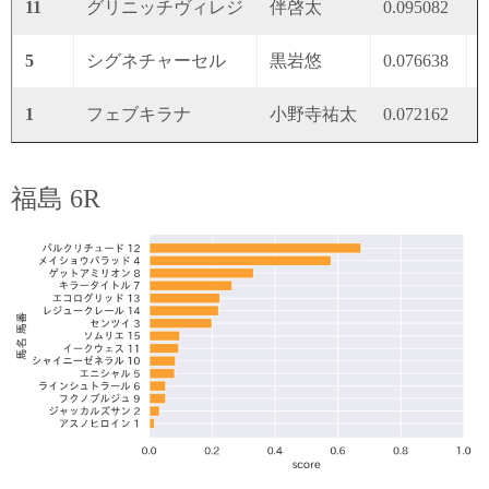
11
グリニッチヴィレジ
伴啓太
0.095082
0
5
シグネチャーセル
黒岩悠
0.076638
0
1
フェブキラナ
小野寺祐太
0.072162
0
福島 6R