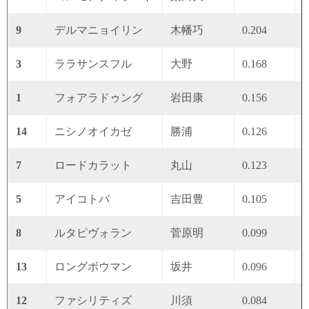
9
デルマニョイリン
木幡巧
0.204
0
3
ララサンスフル
大野
0.168
0
1
フォアラドゥング
岩田康
0.156
0
14
ニシノオイカゼ
勝浦
0.126
0
7
ロードカラット
丸山
0.123
0
5
アイコトバ
吉田豊
0.105
0
8
ルタピヴォラン
菅原明
0.099
0
13
ロングボウマン
坂井
0.096
0
12
ファシリティズ
川須
0.084
0