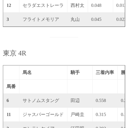
12
セラダエストレーラ
西村太
0.048
0.013
3
フライトメモリア
丸山
0.045
0.023
東京 4R
馬名
騎手
三着内率
勝
馬番
6
サトノムスタング
田辺
0.558
0.2
11
ジャスパーゴールド
戸崎圭
0.315
0.1