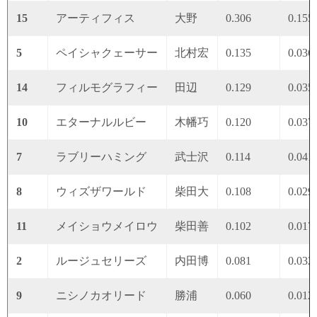
15
アーティフィス
大野
0.306
0.155
5
ペイシャクェーサー
北村宏
0.135
0.036
14
フィルモグラフィー
田辺
0.129
0.035
10
エターナルルビー
木幡巧
0.120
0.037
7
ラブリーハミング
武士沢
0.114
0.041
8
ウィズザワールド
柴田大
0.108
0.029
11
メイショウメイロウ
柴田善
0.102
0.017
2
ルージュセリーズ
内田博
0.081
0.032
9
ニシノカオリード
勝浦
0.060
0.012