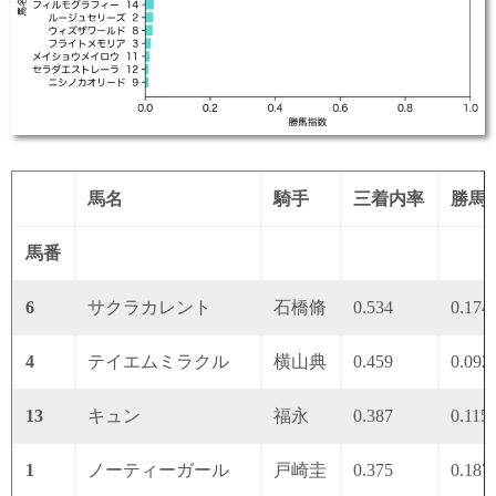
馬名
騎手
三着内率
勝馬
馬番
6
サクラカレント
石橋脩
0.534
0.174
4
テイエムミラクル
横山典
0.459
0.092
13
キュン
福永
0.387
0.115
1
ノーティーガール
戸崎圭
0.375
0.187