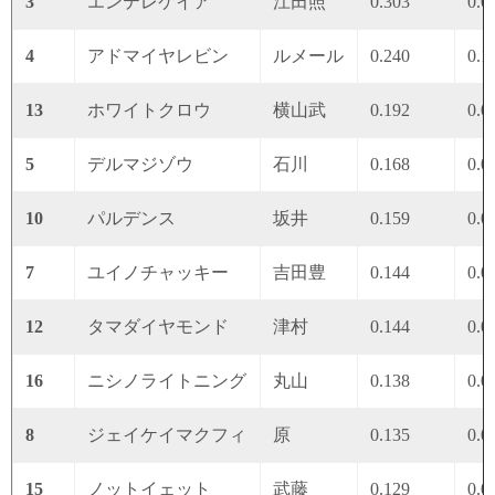
3
エンテレケイア
江田照
0.303
0.0
4
アドマイヤレビン
ルメール
0.240
0.1
13
ホワイトクロウ
横山武
0.192
0.0
5
デルマジゾウ
石川
0.168
0.0
10
パルデンス
坂井
0.159
0.0
7
ユイノチャッキー
吉田豊
0.144
0.0
12
タマダイヤモンド
津村
0.144
0.0
16
ニシノライトニング
丸山
0.138
0.0
8
ジェイケイマクフィ
原
0.135
0.0
15
ノットイェット
武藤
0.129
0.0