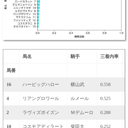
馬名
騎手
三着内率
馬番
16
ハービッグハロー
横山武
0.558
0
4
リアングロワール
ルメール
0.525
0
2
ラヴィズポイズン
Ｍデムーロ
0.288
0
10
コスモアディラート
柴田大
0.252
0