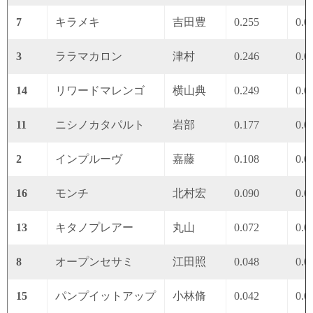
7
キラメキ
吉田豊
0.255
0.0
3
ララマカロン
津村
0.246
0.0
14
リワードマレンゴ
横山典
0.249
0.0
11
ニシノカタパルト
岩部
0.177
0.0
2
インプルーヴ
嘉藤
0.108
0.0
16
モンチ
北村宏
0.090
0.0
13
キタノプレアー
丸山
0.072
0.0
8
オープンセサミ
江田照
0.048
0.0
15
パンプイットアップ
小林脩
0.042
0.0