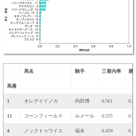
馬名
騎手
三着内率
勝
馬番
1
オレデイイノカ
内田博
0.561
0.2
12
コーンフィールド
ルメール
0.555
0.2
4
ノックトゥワイス
福永
0.459
0.1