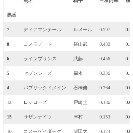
馬名
騎手
三着内率
勝
馬番
7
ディアマンテール
ルメール
0.597
0.3
8
コスモノート
横山武
0.480
0.1
6
ラインプリンス
武藤
0.456
0.1
5
セブンシーズ
福永
0.336
0.1
4
パブリックドメイン
石橋脩
0.264
0.0
13
ロジローズ
戸崎圭
0.186
0.0
15
サザンナイツ
津村
0.153
0.0
10
コスモゲイダーグ
柴田大
0.123
0.0