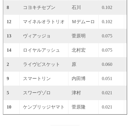
8
コヨキチセブン
石川
0.102
0
12
マイネルオラトリオ
Ｍデムーロ
0.102
0
13
ヴィアッジョ
菅原明
0.075
0
14
ロイヤルアッシュ
北村宏
0.075
0
2
ライヴビスケット
原
0.060
0
9
スマートリン
内田博
0.051
0
5
スワーヴゾロ
津村
0.021
0
10
ケンブリッジヤマト
菅原隆
0.021
0