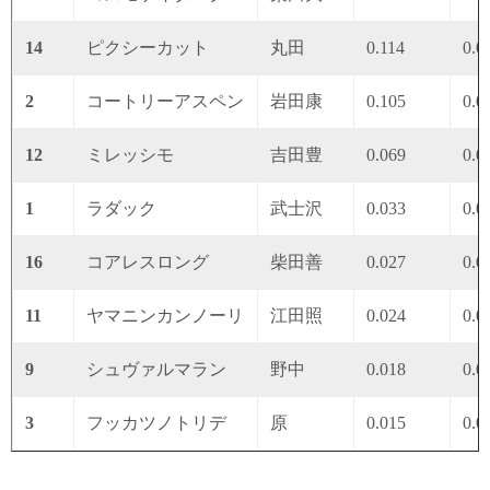
14
ピクシーカット
丸田
0.114
0.0
2
コートリーアスペン
岩田康
0.105
0.0
12
ミレッシモ
吉田豊
0.069
0.0
1
ラダック
武士沢
0.033
0.0
16
コアレスロング
柴田善
0.027
0.0
11
ヤマニンカンノーリ
江田照
0.024
0.0
9
シュヴァルマラン
野中
0.018
0.0
3
フッカツノトリデ
原
0.015
0.0