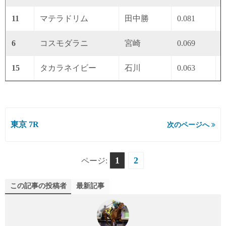
11
マテラドリム
田中勝
0.081
0
6
コスモダラニ
宮崎
0.069
0
15
タカラネイビー
石川
0.063
0
東京 7R
次のページへ
1
2
ページ:
この記事の投稿者
最新記事