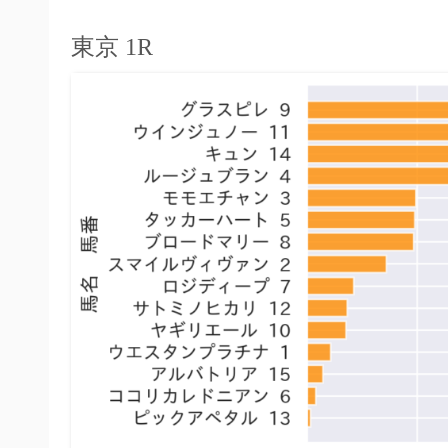
東京 1R