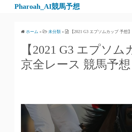
コ
Pharoah_AI競馬予想
ン
テ
ン
ホーム
»
未分類
»
【2021 G3 エプソムカップ 予想
ツ
へ
【2021 G3 エプソ
ス
キ
京全レース 競馬予想
ッ
プ