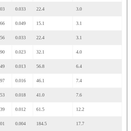
503
0.033
22.4
3.0
266
0.049
15.1
3.1
056
0.033
22.4
3.1
190
0.023
32.1
4.0
349
0.013
56.8
6.4
197
0.016
46.1
7.4
053
0.018
41.0
7.6
239
0.012
61.5
12.2
901
0.004
184.5
17.7