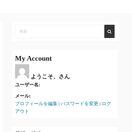
My Account
ようこそ、さん
ユーザー名:
メール:
プロフィールを編集
|
パスワードを変更
|
ログ
アウト