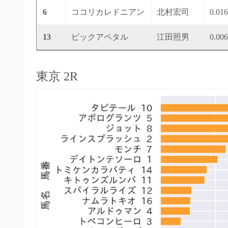
6
ココリカレドニアン
北村宏司
0.01
13
ピックアペタル
江田照男
0.00
東京 2R