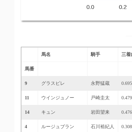
馬名
騎手
三着
馬番
9
グラスピレ
永野猛蔵
0.69
11
ウインジュノー
戸崎圭太
0.47
14
キュン
岩田望来
0.47
4
ルージュブラン
石川裕紀人
0.30