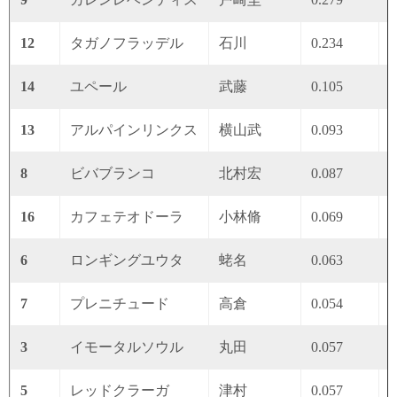
12
タガノフラッデル
石川
0.234
0
14
ユペール
武藤
0.105
0
13
アルパインリンクス
横山武
0.093
0
8
ビバブランコ
北村宏
0.087
0
16
カフェテオドーラ
小林脩
0.069
0
6
ロンギングユウタ
蛯名
0.063
0
7
プレニチュード
高倉
0.054
0
3
イモータルソウル
丸田
0.057
0
5
レッドクラーガ
津村
0.057
0