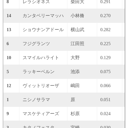
8
レラシオネス
柴田大
0.291
0
14
カンタベリーマッハ
小林脩
0.270
0
13
ショウナンアドール
横山武
0.282
0
6
フジグランツ
江田照
0.225
0
10
スマイルハライト
大野
0.129
0
5
ラッキーベルン
池添
0.075
0
12
ヴィットリオーザ
嶋田
0.066
0
1
ニシノサラマ
原
0.051
0
9
マスケティアーズ
杉原
0.024
0
3
キタノフェスタ
宮崎
0.030
0