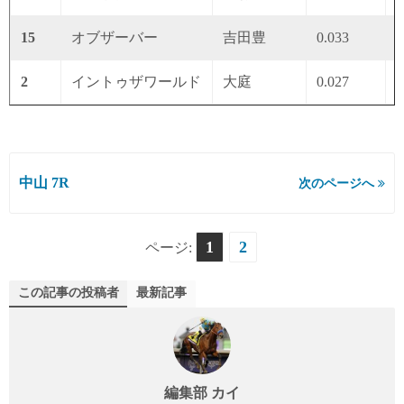
15
オブザーバー
吉田豊
0.033
0
2
イントゥザワールド
大庭
0.027
0
中山 7R
次のページへ
1
2
ページ:
この記事の投稿者
最新記事
編集部 カイ