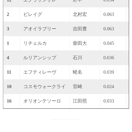
2
ビレイグ
北村宏
0.063
0
3
アオイラブリー
吉田豊
0.063
0
1
リチェルカ
柴田大
0.045
0
4
ルリアンシップ
石川
0.036
0
11
エフティレーヴ
蛯名
0.039
0
10
コスモウォークライ
宮崎
0.024
0
16
オリオンテソーロ
江田照
0.033
0