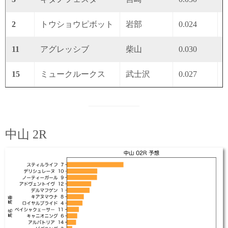
2
トウショウピボット
岩部
0.024
0
11
アグレッシブ
柴山
0.030
0
15
ミュークルークス
武士沢
0.027
0
中山 2R