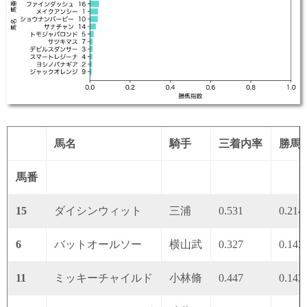
馬名
騎手
三着内率
勝馬
馬番
15
ダイシンウィット
三浦
0.531
0.214
6
バットオールソー
横山武
0.327
0.143
11
ミッキーチャイルド
小林脩
0.447
0.143