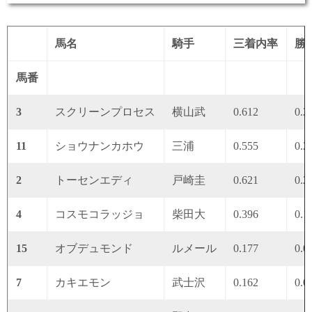
馬名
騎手
三着内率
勝
馬番
3
スクリーンプロセス
横山武
0.612
0.2
11
ショウナンカホウ
三浦
0.555
0.2
2
トーセンエディ
戸崎圭
0.621
0.2
4
コスモコラッジョ
柴田大
0.396
0.1
15
オブデュモンド
ルメール
0.177
0.0
7
カキエモン
武士沢
0.162
0.0