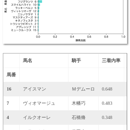
馬名
騎手
三着内率
馬番
16
アイスマン
Ｍデムーロ
0.648
0
7
ヴィオマージュ
木幡巧
0.483
0
4
イルクオーレ
石橋脩
0.348
0