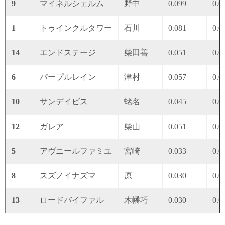
9
マイネルシェルム
野中
0.099
0.0
1
トゥインクルタワー
石川
0.081
0.0
14
エンドステージ
柴田善
0.051
0.0
6
パープルレイン
津村
0.057
0.0
10
サンデイビス
蛯名
0.045
0.0
12
ガレア
柴山
0.051
0.0
5
アヴニールファミユ
宮崎
0.033
0.0
8
スズノイナズマ
原
0.030
0.0
13
ロードバイファル
木幡巧
0.030
0.0