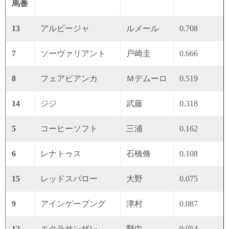
馬番
13
アルビージャ
ルメール
0.708
0
7
ソーヴァリアント
戸崎圭
0.666
0
8
フェアビアンカ
Ｍデムーロ
0.519
0
14
ジジ
武藤
0.318
0
5
コーヒーソフト
三浦
0.162
0
6
レナトゥス
石橋脩
0.108
0
15
レッドスパロー
大野
0.075
0
9
アインゲーブング
津村
0.087
0
12
エクラサンザレ
野中
0.054
0