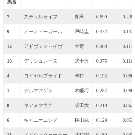
馬番
7
スティルライフ
丸田
0.699
0.239
9
ノーティーガール
戸崎圭
0.372
0.133
12
アドヴェントイヴ
大野
0.300
0.113
10
デリシュレーヌ
武士沢
0.375
0.111
4
ロイヤルブライド
津村
0.192
0.086
1
デルマフゲン
木幡巧
0.282
0.080
8
キアヌマウナ
柴田大
0.210
0.062
6
キャニオニング
横山武
0.129
0.053
11
ペイシャクェーサー
北村宏
0.150
0.042