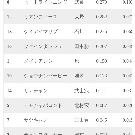
8
ヒートライトニング
武藤
0.270
0.103
12
リアンフィーユ
大野
0.282
0.077
13
ケイアイマリブ
石川
0.225
0.068
16
ファインダッシュ
田中勝
0.207
0.049
1
メイクアンシー
原
0.150
0.044
10
ショウナンバービー
池添
0.123
0.043
14
サナチャン
武士沢
0.111
0.032
5
トモジャバロンド
北村宏
0.087
0.020
7
サツキマス
吉田豊
0.045
0.015
3
デビルスダンサー
津村
0.072
0.014