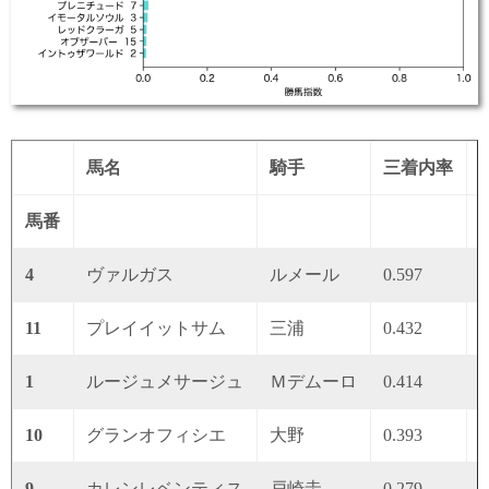
馬名
騎手
三着内率
馬番
4
ヴァルガス
ルメール
0.597
0
11
プレイイットサム
三浦
0.432
0
1
ルージュメサージュ
Ｍデムーロ
0.414
0
10
グランオフィシエ
大野
0.393
0
9
カレンレベンティス
戸崎圭
0.279
0