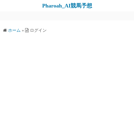
コ
Pharoah_AI競馬予想
ン
テ
ン
ホーム
»
ログイン
ツ
へ
ス
キ
ッ
プ