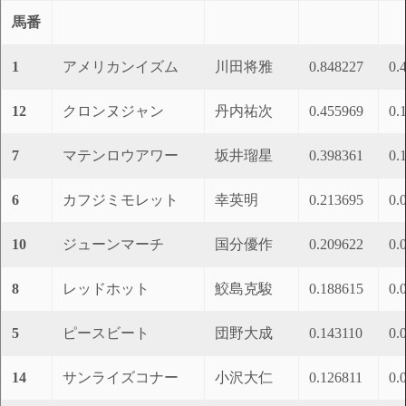
馬番
1
アメリカンイズム
川田将雅
0.848227
0.
12
クロンヌジャン
丹内祐次
0.455969
0.
7
マテンロウアワー
坂井瑠星
0.398361
0.
6
カフジミモレット
幸英明
0.213695
0.
10
ジューンマーチ
国分優作
0.209622
0.
8
レッドホット
鮫島克駿
0.188615
0.
5
ピースビート
団野大成
0.143110
0.
14
サンライズコナー
小沢大仁
0.126811
0.