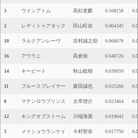
3
ウインアトム
高杉吏麒
0.168158
0.
2
レディトゥアタック
田山旺佑
0.064345
0.
10
ラルクアンレーヴ
吉村誠之助
0.060078
0.
16
アウラニ
高倉稜
0.040726
0.
14
キービート
秋山稔樹
0.039959
0.
11
ブルースプレイヤー
森田誠也
0.025266
0.
8
マテンロウプリンス
太宰啓介
0.023464
0.
12
キングオブストーム
川端海翼
0.019642
0.
5
メイショウランケイ
今村聖奈
0.017750
0.