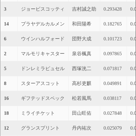
3
ジョービスコッティ
吉村誠之助
0.293428
0.
14
プラヤデルカルメン
和田陽希
0.182765
0.
6
ウインハルフォード
団野大成
0.101723
0.
2
マルモリキャスター
泉谷楓真
0.097865
0.
5
ドンレミラピュセル
西塚洸二
0.071817
0.
8
スターアスコット
高杉吏麒
0.049891
0.
16
ギフテッドスペック
松若風馬
0.038117
0.
18
ミライチケット
田山旺佑
0.027848
0.
12
グランスプリント
丹内祐次
0.025079
0.