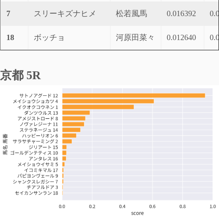
7
スリーキズナヒメ
松若風馬
0.016392
0.
18
ボッチョ
河原田菜々
0.012640
0.
京都 5R