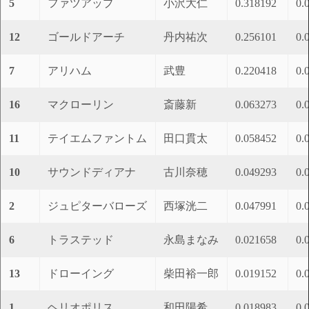
5
ファツアップ
小沢大仁
0.318192
0.
12
ゴールドアーチ
丹内祐次
0.256101
0.
7
アリハム
武豊
0.220418
0.
16
マクローリン
斎藤新
0.063273
0.
11
テイエムファントム
田口貫太
0.058452
0.
10
サウンドディアナ
古川奈穂
0.049293
0.
2
ジュピターバローズ
西塚洸二
0.047991
0.
6
トラステッド
永島まなみ
0.021658
0.
13
ドローイング
柴田裕一郎
0.019152
0.
1
ヘリオポリス
和田陽希
0.018983
0.