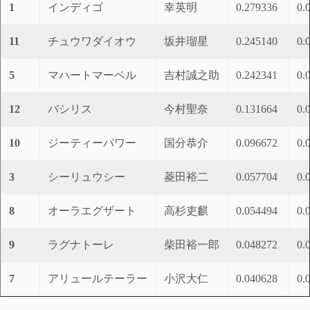
1
インディゴ
幸英明
0.279336
0.
11
チュウワダイオウ
坂井瑠星
0.245140
0.
5
マハートマーベル
吉村誠之助
0.242341
0.
12
バシリス
今村聖奈
0.131664
0.
10
ジーティーパワー
国分恭介
0.096672
0.
3
シーリュウシー
菱田裕二
0.057704
0.
8
オーラエグザート
高杉吏麒
0.054494
0.
9
ラグナトーレ
柴田裕一郎
0.048272
0.
7
アリュールテーラー
小沢大仁
0.040628
0.