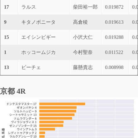
17
ラルス
柴田裕一郎
0.019872
0.
9
キタノボニータ
高倉稜
0.019613
0.
15
エイシンビギー
小沢大仁
0.019288
0.
1
ホッコームジカ
今村聖奈
0.011522
0.
13
ビーチェ
藤懸貴志
0.008998
0.
京都 4R