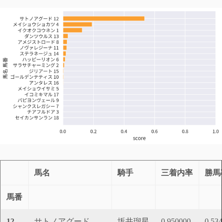
馬名
騎手
三着内率
勝馬
馬番
12
サトノアグード
坂井瑠星
0.950000
0.53