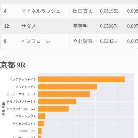
4
マイネルラッシュ
田口貫太
0.051953
0.00
12
サダメ
幸英明
0.050674
0.00
9
インフローレ
今村聖奈
0.024214
0.00
京都 9R