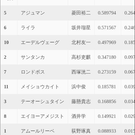
5
アジュマン
菱田裕二
0.589794
0.26
6
ライラ
坂井瑠星
0.571567
0.24
10
エーデルヴェーグ
北村友一
0.497969
0.18
2
サンタンカ
高杉吏麒
0.347180
0.09
7
ロンドボス
西塚洸二
0.273159
0.06
11
メイショウカイト
浜中俊
0.185781
0.03
3
テーオーシュタイン
藤懸貴志
0.168856
0.03
8
エイヨーアメジスト
酒井学
0.149921
0.02
1
アムールリーベ
荻野琢真
0.088933
0.01