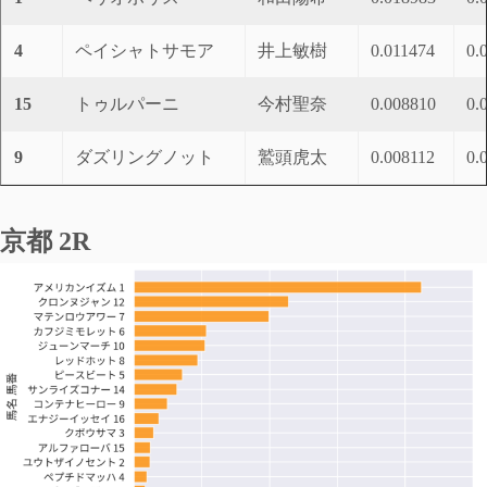
4
ペイシャトサモア
井上敏樹
0.011474
0.
15
トゥルパーニ
今村聖奈
0.008810
0.
9
ダズリングノット
鷲頭虎太
0.008112
0.
京都 2R