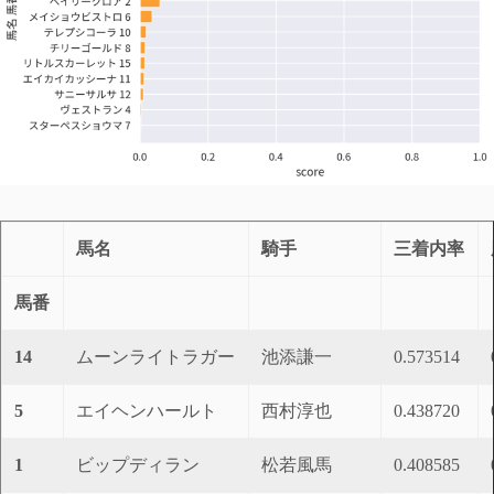
馬名
騎手
三着内率
馬番
14
ムーンライトラガー
池添謙一
0.573514
5
エイヘンハールト
西村淳也
0.438720
1
ビップディラン
松若風馬
0.408585