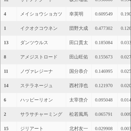
4
メイショウショカツ
幸英明
0.609549
0.19
1
イクオクコウネン
団野大成
0.477302
0.12
13
ダンツウルス
田口貫太
0.185084
0.03
8
アメジストロード
田山旺佑
0.155673
0.02
11
ノヴァレジーナ
国分恭介
0.146995
0.02
14
ステラネージュ
西村淳也
0.121970
0.02
6
ハッピーリオン
太宰啓介
0.095048
0.01
2
サラサチャーミング
松若風馬
0.065791
0.00
15
ジリアート
北村友一
0.029908
0.00