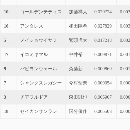
10
ゴールデンテティス
加藤祥太
0.029724
0.00
16
アンタレス
和田陽希
0.027829
0.00
5
メイショウイサミ
鷲頭虎太
0.017218
0.00
17
イコミキマル
中井裕二
0.009871
0.00
9
パピヨンヴェール
斎藤新
0.009869
0.00
7
シャンクスレガシー
今村聖奈
0.009054
0.00
3
チアフルドア
森田誠也
0.005967
0.00
18
セイカンサンラン
国分優作
0.005508
0.00