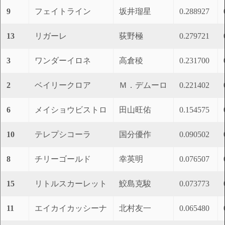
9
フェイトライン
坂井瑠星
0.288927
13
リガーレ
荻野極
0.279721
3
ワンダーイロネ
高倉稜
0.231700
2
ベイリークロア
Ｍ．デムーロ
0.221402
6
メイショウビストロ
田山旺佑
0.154575
10
テレプシコーラ
国分優作
0.090502
8
チリーゴールド
幸英明
0.076507
15
リトルスカーレット
鮫島克駿
0.073773
11
エイカイカッシーナ
北村友一
0.065480