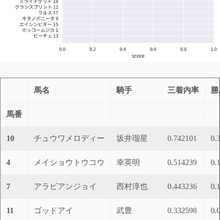
馬名
騎手
三着内率
勝
馬番
10
チュウワメロディー
坂井瑠星
0.742101
0.
4
メイショウトウコウ
幸英明
0.514239
0.
7
アラビアンジョイ
西村淳也
0.443236
0.
11
ゴッドアイ
武豊
0.332598
0.