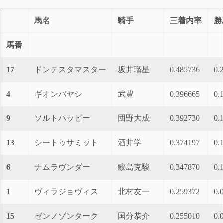
馬名
騎手
三着内率
勝
馬番
17
ドンテスタマスター
坂井瑠星
0.485736
0.
4
ギオンバヤシ
武豊
0.396665
0.
9
ソルトハッピー
団野大成
0.392730
0.
13
シートゥサミット
酒井学
0.374197
0.
6
ナムラヴンダー
鮫島克駿
0.347870
0.
1
ヴィラジョヴィス
北村友一
0.259372
0.
15
ゼンノゾンターク
国分恭介
0.255010
0.