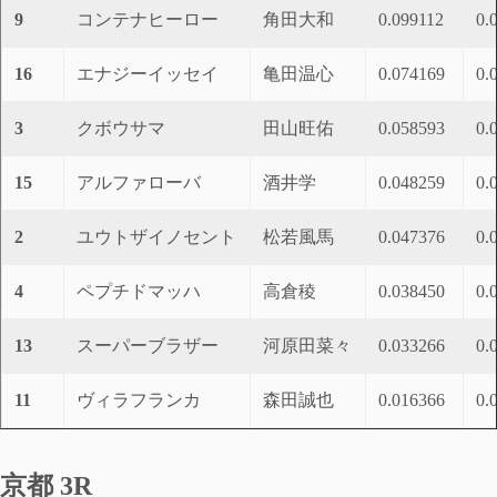
9
コンテナヒーロー
角田大和
0.099112
0.
16
エナジーイッセイ
亀田温心
0.074169
0.
3
クボウサマ
田山旺佑
0.058593
0.
15
アルファローバ
酒井学
0.048259
0.
2
ユウトザイノセント
松若風馬
0.047376
0.
4
ペプチドマッハ
高倉稜
0.038450
0.
13
スーパーブラザー
河原田菜々
0.033266
0.
11
ヴィラフランカ
森田誠也
0.016366
0.
京都 3R