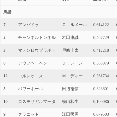
馬番
7
アンパドゥ
Ｃ．ルメール
0.614122
2
チャンネルトンネル
岩田康誠
0.467729
3
マテンロウブラボー
戸崎圭太
0.412218
8
アウフヘーベン
Ｄ．レーン
0.388079
12
コルレオニス
Ｍ．ディー
0.361734
5
パワーホール
田辺裕信
0.328801
10
コスモサガルマータ
横山和生
0.100086
9
グラニット
江田照男
0.079503