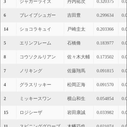
3
ジャガーライズ
丹内祐次
0.320375
0.
6
ブレイブシュガー
吉田豊
0.299634
0.
14
ショコラキュイ
戸崎圭太
0.203366
0.
5
エリンフレーム
石橋脩
0.183977
0.
8
コウソクルリアン
佐々木大輔
0.173502
0.
7
ノリキング
佐藤翔馬
0.091815
0.
4
グラスリッキー
松岡正海
0.091570
0.
2
ミッキースワン
横山和生
0.054854
0.
15
ロジシーザ
岩田康誠
0.033982
0.
11
スピニンググローブ
木幡巧也
0.021074
0.