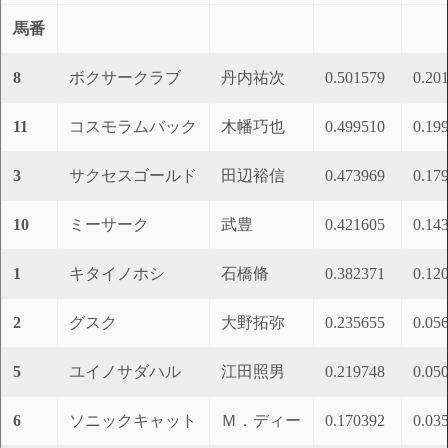
馬番
8
ボクサークラブ
丹内祐次
0.501579
0.20
11
コスモラムバック
木幡巧也
0.499510
0.19
3
サクセスゴールド
田辺裕信
0.473969
0.17
10
ミーサーク
武豊
0.421605
0.14
1
キタイノホシ
石橋脩
0.382371
0.12
2
グスク
大野拓弥
0.235655
0.05
5
ユイノサダハル
江田照男
0.219748
0.05
6
ソニックキャット
Ｍ．ディー
0.170392
0.03