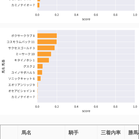
馬名
騎手
三着内率
勝馬