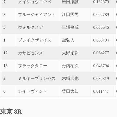
7
メイショウコウベ
岩田康誠
0.132379
8
ブルージャイアント
江田照男
0.092789
5
ヴォルクメア
三浦皇成
0.085546
1
ブレイクザアイス
黛弘人
0.068704
12
カサビセンス
大野拓弥
0.064277
13
ブラックタロー
丹内祐次
0.043794
2
ミルキープリンセス
木幡巧也
0.036319
6
カイトヴィント
柴田大知
0.011448
東京 8R