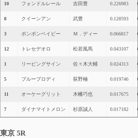
10
フォンドルレール
吉田豊
0.226983
8
クイーンアン
武豊
0.128593
3
ボンボンベイビー
Ｍ．ディー
0.066817
12
トレセデオロ
松若風馬
0.043107
1
リーピングサイン
佐々木大輔
0.024313
5
ブルーブロディ
荻野極
0.019746
11
オーケーグリット
木幡巧也
0.017675
7
ダイナマイトメロン
杉原誠人
0.017182
東京 5R