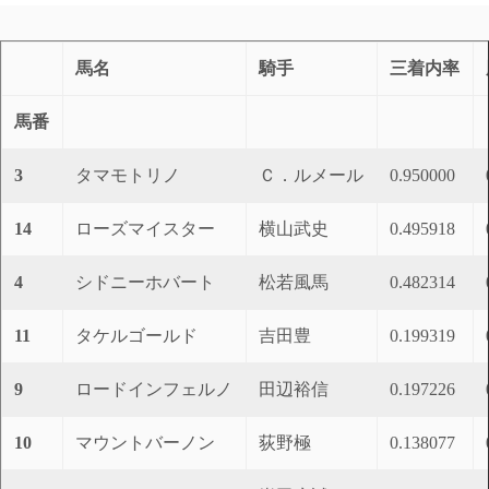
馬名
騎手
三着内率
馬番
3
タマモトリノ
Ｃ．ルメール
0.950000
14
ローズマイスター
横山武史
0.495918
4
シドニーホバート
松若風馬
0.482314
11
タケルゴールド
吉田豊
0.199319
9
ロードインフェルノ
田辺裕信
0.197226
10
マウントバーノン
荻野極
0.138077