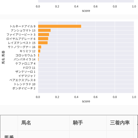
馬名
騎手
三着内率
馬番