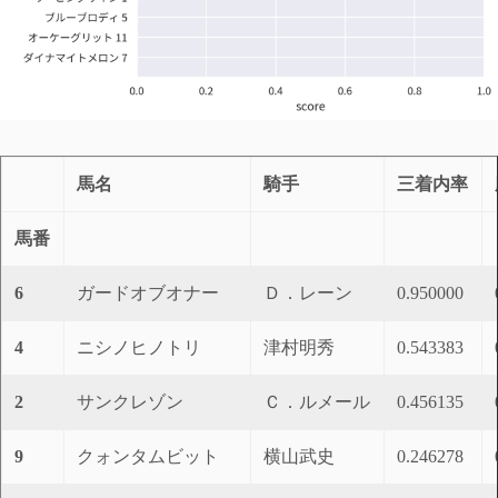
馬名
騎手
三着内率
馬番
6
ガードオブオナー
Ｄ．レーン
0.950000
4
ニシノヒノトリ
津村明秀
0.543383
2
サンクレゾン
Ｃ．ルメール
0.456135
9
クォンタムビット
横山武史
0.246278