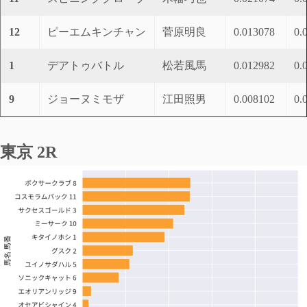
12
ピーエムキンチャン
菅原明良
0.013078
0.
1
デアトゥバトル
松若風馬
0.012982
0.
9
ジョーヌミモザ
江田照男
0.008102
0.
東京 2R