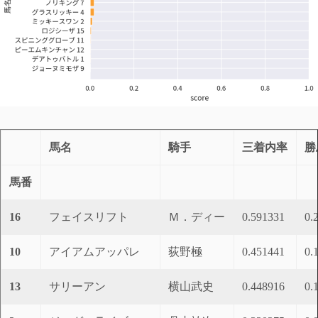
馬名
騎手
三着内率
勝
馬番
16
フェイスリフト
Ｍ．ディー
0.591331
0.
10
アイアムアッパレ
荻野極
0.451441
0.
13
サリーアン
横山武史
0.448916
0.