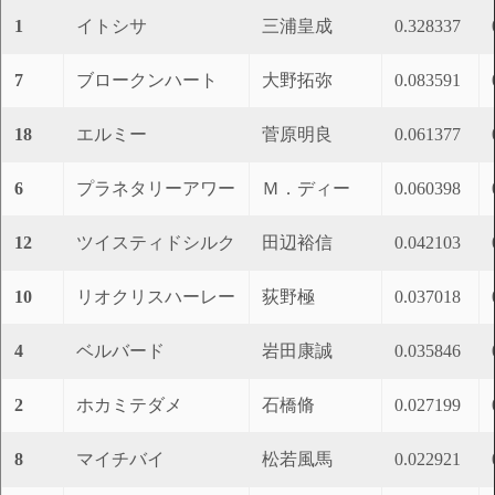
1
イトシサ
三浦皇成
0.328337
7
ブロークンハート
大野拓弥
0.083591
18
エルミー
菅原明良
0.061377
6
プラネタリーアワー
Ｍ．ディー
0.060398
12
ツイスティドシルク
田辺裕信
0.042103
10
リオクリスハーレー
荻野極
0.037018
4
ベルバード
岩田康誠
0.035846
2
ホカミテダメ
石橋脩
0.027199
8
マイチバイ
松若風馬
0.022921