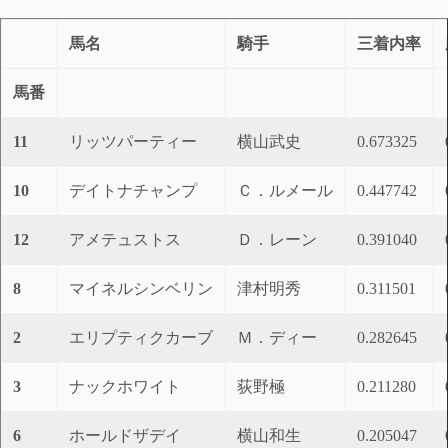
馬名
騎手
三着内率
馬番
11
リッツパーティー
横山武史
0.673325
10
デイトナチャンプ
Ｃ．ルメール
0.447742
12
アメテュストス
Ｄ．レーン
0.391040
8
マイネルシンベリン
津村明秀
0.311501
2
エリプティクカーブ
Ｍ．ディー
0.282645
3
ナックホワイト
荻野極
0.211280
6
ホールドザデイ
横山和生
0.205047