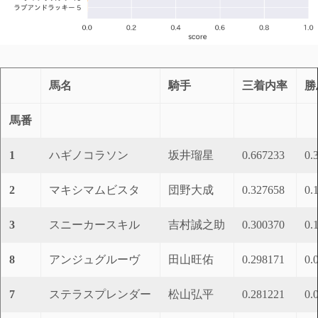
馬名
騎手
三着内率
勝
馬番
1
ハギノコラソン
坂井瑠星
0.667233
0.
2
マキシマムビスタ
団野大成
0.327658
0.
3
スニーカースキル
吉村誠之助
0.300370
0.
8
アンジュグルーヴ
田山旺佑
0.298171
0.
7
ステラスプレンダー
松山弘平
0.281221
0.