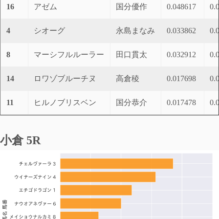
16
アゼム
国分優作
0.048617
0.
4
シオーグ
永島まなみ
0.033862
0.
8
マーシフルルーラー
田口貫太
0.032912
0.
14
ロワゾブルーチヌ
高倉稜
0.017698
0.
11
ヒルノブリスベン
国分恭介
0.017478
0.
小倉 5R