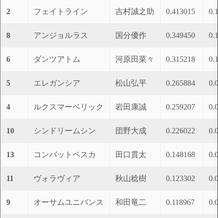
2
フェイトライン
吉村誠之助
0.413015
0.
8
アンジョルラス
国分優作
0.349450
0.
6
ダンツアトム
河原田菜々
0.315218
0.
5
エレガンシア
松山弘平
0.265884
0.
4
ルクスマーベリック
岩田康誠
0.259207
0.
10
シンドリームシン
団野大成
0.226022
0.
13
コンバットペスカ
田口貫太
0.148168
0.
11
ヴォラヴィア
秋山稔樹
0.123302
0.
9
オーサムユニバンス
和田竜二
0.118967
0.