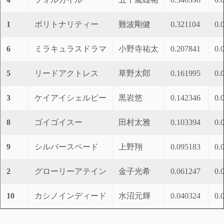
1
ポリトナリティー
難波剛健
0.321104
0.
6
ミラキュラスドラマ
小野寺祐太
0.207841
0.
5
リードアクトレス
草野太郎
0.161995
0.
3
ケイアイシェルビー
黒岩悠
0.142346
0.
8
ゴイゴイスー
田村太雅
0.103394
0.
9
シルバースペード
上野翔
0.095183
0.
2
グローリーアテイン
金子光希
0.061247
0.
10
カシノインディード
水沼元輝
0.040324
0.