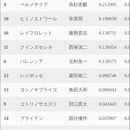
4
ベルメサイア
高杉吏麒
0.212905
0.
10
ヒミノエトワール
幸英明
0.190658
0.
16
レイフロレット
藤懸貴志
0.138751
0.
11
クインズセレネ
西塚洸二
0.138454
0.
6
バレンシア
北村友一
0.130575
0.
12
レジポッセ
菱田裕二
0.096748
0.
13
ヨシノサプライズ
角田大和
0.096694
0.
9
コトリノサエズリ
田口貫太
0.043443
0.
14
ブライテン
国分優作
0.035907
0.