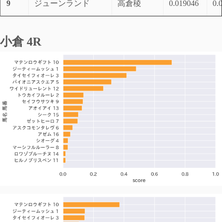
9
ジューンランド
高倉稜
0.019046
0.
小倉 4R