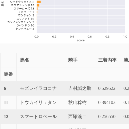
馬名
騎手
三着内率
勝
馬番
6
モズレイラココナ
吉村誠之助
0.529522
0.
11
トウカイリュタン
秋山稔樹
0.394103
0.
12
スマートロベール
西塚洸二
0.256550
0.