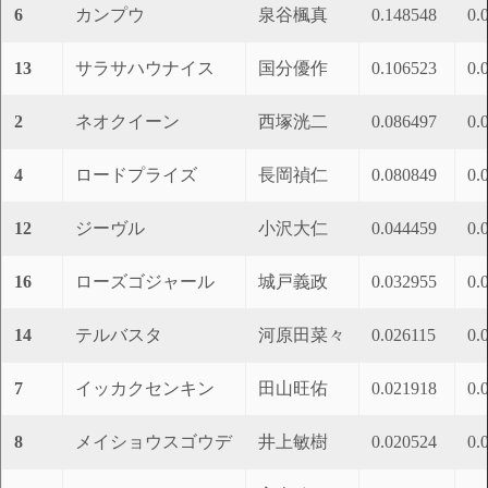
6
カンプウ
泉谷楓真
0.148548
0.
13
サラサハウナイス
国分優作
0.106523
0.
2
ネオクイーン
西塚洸二
0.086497
0.
4
ロードプライズ
長岡禎仁
0.080849
0.
12
ジーヴル
小沢大仁
0.044459
0.
16
ローズゴジャール
城戸義政
0.032955
0.
14
テルバスタ
河原田菜々
0.026115
0.
7
イッカクセンキン
田山旺佑
0.021918
0.
8
メイショウスゴウデ
井上敏樹
0.020524
0.