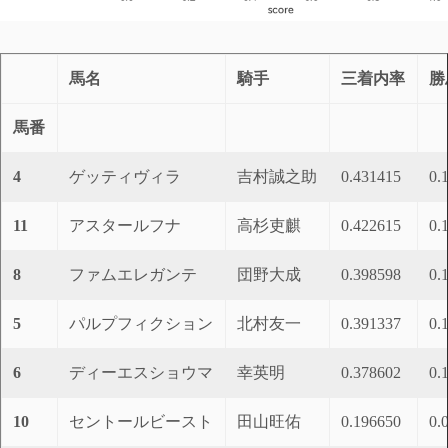
馬名
騎手
三着内率
勝
馬番
4
ゲッティヴィラ
吉村誠之助
0.431415
0.
11
アスタールフナ
高杉吏麒
0.422615
0.
8
ファムエレガンテ
団野大成
0.398598
0.
5
パルプフィクション
北村友一
0.391337
0.
6
ディーエスショウマ
幸英明
0.378602
0.
10
セントールビースト
田山旺佑
0.196650
0.