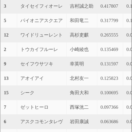
3
タイセイフィオーレ
吉村誠之助
0.417807
0.
5
パイオニアスクエア
和田竜二
0.317799
0.
12
ワイドリューレント
高杉吏麒
0.265555
0.
2
トウカイフルーレ
小崎綾也
0.135469
0.
9
セイフウサツキ
幸英明
0.131597
0.
13
アオイアイ
北村友一
0.125823
0.
15
シーク
角田大和
0.100695
0.
7
ゼットヒーロ
西塚洸二
0.097366
0.
6
アスクコモンタレヴ
岩田康誠
0.063686
0.