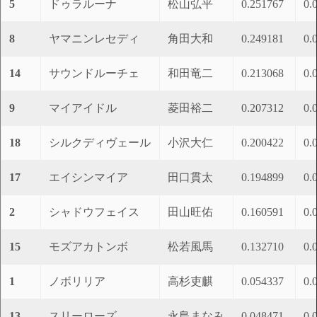
5
ドゥラルーナ
松山弘平
0.251767
0.
8
ヤマニンレセディ
角田大和
0.249181
0.
14
サウンドルーチェ
和田竜二
0.213068
0.
9
マイアイドル
菱田裕二
0.207312
0.
18
シルクディヴェール
小沢大仁
0.200422
0.
17
エイシンマイア
田口貫太
0.194899
0.
2
シャドウフェイス
田山旺佑
0.160591
0.
15
モズアカトンボ
松若風馬
0.132710
0.
1
ノボリリア
高杉吏麒
0.054337
0.
13
スリーローズ
永島まなみ
0.048471
0.