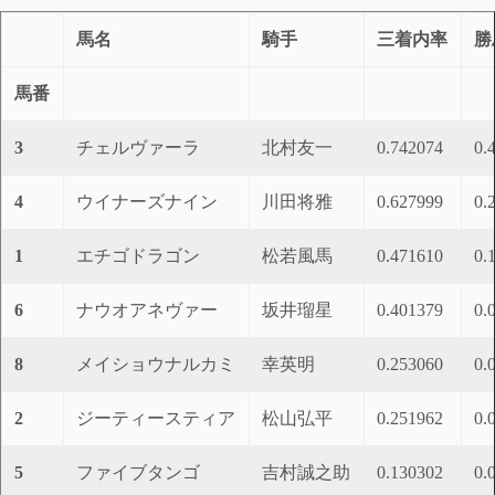
馬名
騎手
三着内率
勝
馬番
3
チェルヴァーラ
北村友一
0.742074
0.
4
ウイナーズナイン
川田将雅
0.627999
0.
1
エチゴドラゴン
松若風馬
0.471610
0.
6
ナウオアネヴァー
坂井瑠星
0.401379
0.
8
メイショウナルカミ
幸英明
0.253060
0.
2
ジーティースティア
松山弘平
0.251962
0.
5
ファイブタンゴ
吉村誠之助
0.130302
0.