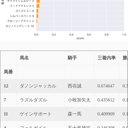
馬名
騎手
三着内率
勝
馬番
12
ダノンジャッカル
西谷誠
0.674647
0.
7
ラズルダズル
小牧加矢太
0.435612
0.
11
ゲインサポート
森一馬
0.409909
0.
4
フォルガイル
五十嵐雄祐
0.346398
0.