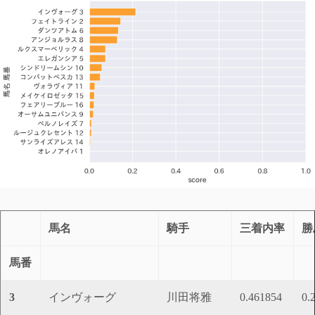
馬名
騎手
三着内率
勝
馬番
3
インヴォーグ
川田将雅
0.461854
0.