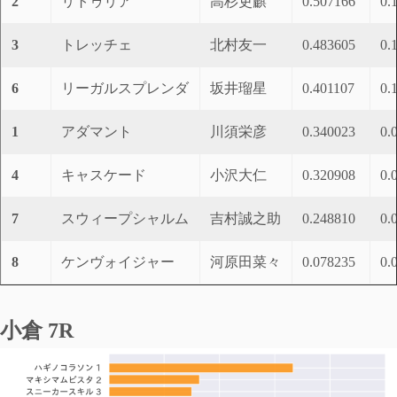
2
リトゥリア
高杉吏麒
0.507166
0.
3
トレッチェ
北村友一
0.483605
0.
6
リーガルスプレンダ
坂井瑠星
0.401107
0.
1
アダマント
川須栄彦
0.340023
0.
4
キャスケード
小沢大仁
0.320908
0.
7
スウィープシャルム
吉村誠之助
0.248810
0.
8
ケンヴォイジャー
河原田菜々
0.078235
0.
小倉 7R