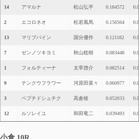
14
アマルナ
松山弘平
0.184572
0.
2
エコロネオ
松若風馬
0.156564
0.
13
マリブパイン
国分優作
0.121182
0.
7
ゼンノツキヨミ
秋山稔樹
0.083448
0.
1
フォルティーナ
太宰啓介
0.082514
0.
9
テンクウフラワー
河原田菜々
0.060977
0.
3
ペプチドシュチク
高倉稜
0.052033
0.
12
ルソレイユ
和田竜二
0.039493
0.
小倉 10R