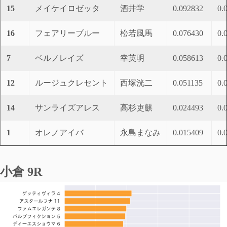
15
メイケイロゼッタ
酒井学
0.092832
0.
16
フェアリーブルー
松若風馬
0.076430
0.
7
ベルノレイズ
幸英明
0.058613
0.
12
ルージュクレセント
西塚洸二
0.051135
0.
14
サンライズアレス
高杉吏麒
0.024493
0.
1
オレノアイバ
永島まなみ
0.015409
0.
小倉 9R