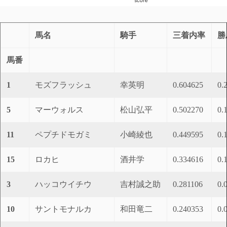
馬名
騎手
三着内率
勝
馬番
1
モズフラッシュ
幸英明
0.604625
0.
5
マーウォルス
松山弘平
0.502270
0.
11
ペプチドモガミ
小崎綾也
0.449595
0.
15
ロカヒ
酒井学
0.334616
0.
3
ハッコウイチウ
吉村誠之助
0.281106
0.
10
サントモナルカ
和田竜二
0.240353
0.