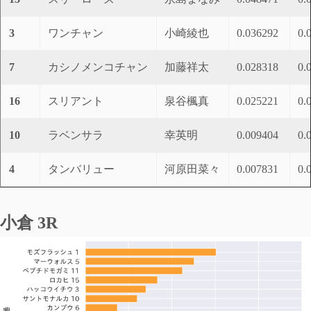
3
ワンチャン
小崎綾也
0.036292
0.
7
カシノメンコチャン
加藤祥太
0.028318
0.
16
スリアント
泉谷楓真
0.025221
0.
10
ラベンサラ
幸英明
0.009404
0.
4
タンバリュー
河原田菜々
0.007831
0.
小倉 3R