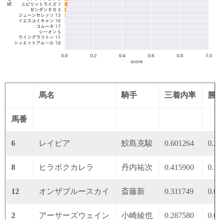
馬名
騎手
三着内率
勝
馬番
6
レイピア
鮫島克駿
0.601264
0.2
8
ヒラボクカレラ
丹内祐次
0.415900
0.1
12
オンザブルースカイ
斎藤新
0.311749
0.0
2
アーサーズウェイン
小崎綾也
0.287580
0.0