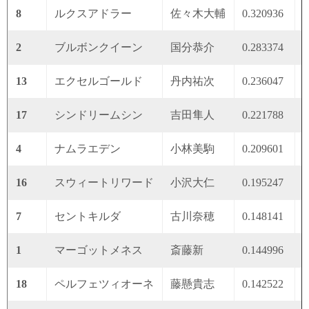
8
ルクスアドラー
佐々木大輔
0.320936
0
2
ブルボンクイーン
国分恭介
0.283374
0
13
エクセルゴールド
丹内祐次
0.236047
0
17
シンドリームシン
吉田隼人
0.221788
0
4
ナムラエデン
小林美駒
0.209601
0
16
スウィートリワード
小沢大仁
0.195247
0
7
セントキルダ
古川奈穂
0.148141
0
1
マーゴットメネス
斎藤新
0.144996
0
18
ペルフェツィオーネ
藤懸貴志
0.142522
0