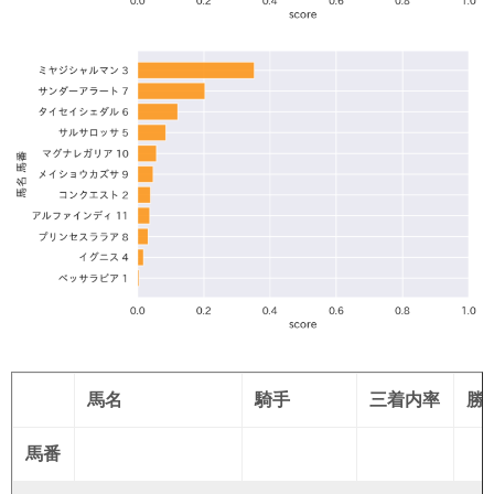
馬名
騎手
三着内率
勝
馬番