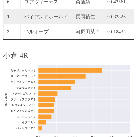
6
ユアヴィーナス
斎藤新
0.042561
0
1
バイアンドホールド
長岡禎仁
0.032826
0
2
ベルオーブ
河原田菜々
0.018435
0
小倉 4R