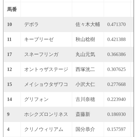
馬番
10
デボラ
佐々木大輔
0.471370
0
11
キーブリーゼ
秋山稔樹
0.421388
0
17
スネーフリンガ
丸山元気
0.366386
0
12
オントゥザステージ
西塚洸二
0.307625
0
15
メイショウタザワコ
小沢大仁
0.277668
0
14
グリフォン
古川奈穂
0.223940
0
9
ホシクズロンリネス
斎藤新
0.186930
0
4
クリノウィリアム
国分恭介
0.157597
0