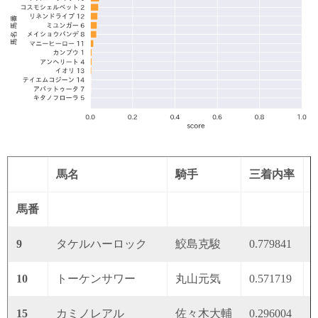
馬名
騎手
三着内率
馬番
9
タケルハーロック
鮫島克駿
0.779841
0
10
トーケンサワー
丸山元気
0.571719
0
15
カミノレアル
佐々木大輔
0.296004
0