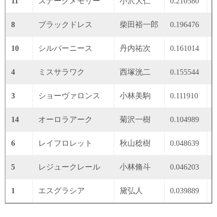
11
スナークメモリー
小沢大仁
0.210580
0
8
ブラックドレス
柴田裕一郎
0.196476
0
10
シルバーニース
丹内祐次
0.161014
0
4
ミスサラワク
西塚洸二
0.155544
0
3
ショーヴァロンス
小林美駒
0.111910
0
14
オーロラアーク
菊沢一樹
0.104989
0
6
レイフロレット
秋山稔樹
0.048639
0
5
レジュークレール
小林脩斗
0.046203
0
1
エスグラシア
黛弘人
0.039889
0