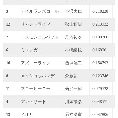
3
アイルランズコール
小沢大仁
0.218228
0
12
リネンドライブ
秋山稔樹
0.213932
0
2
コスモシェルベット
丹内祐次
0.190766
0
6
ミユンガー
小崎綾也
0.168901
0
16
アズユーライク
西塚洸二
0.154793
0
8
メイショウバンデ
斎藤新
0.123746
0
11
マニーヒーロー
菊沢一樹
0.079528
0
4
アンヘリート
川須栄彦
0.048571
0
13
イオリ
石神深道
0.047806
0