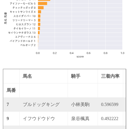
馬名
騎手
三着内率
馬番
7
ブルドッグキング
小林美駒
0.596599
0
9
イフウドウドウ
泉谷楓真
0.492222
0