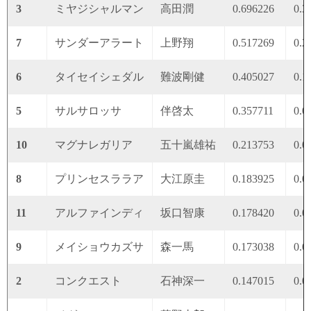
3
ミヤジシャルマン
高田潤
0.696226
0.3
7
サンダーアラート
上野翔
0.517269
0.2
6
タイセイシェダル
難波剛健
0.405027
0.1
5
サルサロッサ
伴啓太
0.357711
0.0
10
マグナレガリア
五十嵐雄祐
0.213753
0.0
8
プリンセスララア
大江原圭
0.183925
0.0
11
アルファインディ
坂口智康
0.178420
0.0
9
メイショウカズサ
森一馬
0.173038
0.0
2
コンクエスト
石神深一
0.147015
0.0