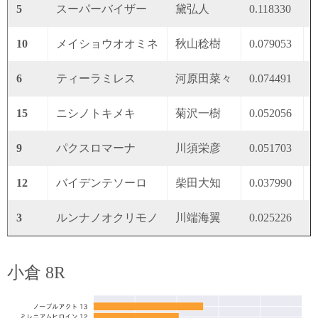
5
スーパーバイザー
黛弘人
0.118330
0
10
メイショウオオミネ
秋山稔樹
0.079053
0
6
ティーラミレス
河原田菜々
0.074491
0
15
ニシノトキメキ
菊沢一樹
0.052056
0
9
パクスロマーナ
川須栄彦
0.051703
0
12
バイデンテソーロ
柴田大知
0.037990
0
3
ルンナノオクリモノ
川端海翼
0.025226
0
小倉 8R