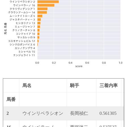
馬名
騎手
三着内率
馬番
2
ウインリベラシオン
長岡禎仁
0.561305
0