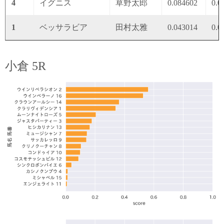
4
イグニス
草野太郎
0.084602
0.0
1
ベッサラビア
田村太雅
0.043014
0.0
小倉 5R