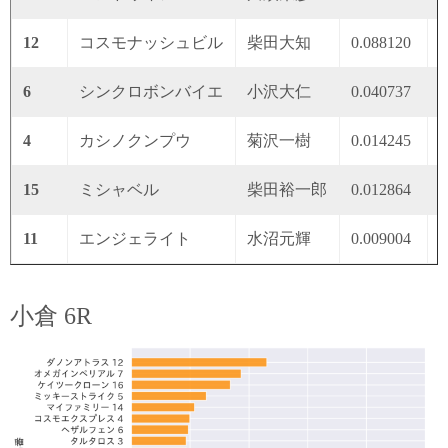
12
コスモナッシュビル
柴田大知
0.088120
0
6
シンクロボンバイエ
小沢大仁
0.040737
0
4
カシノクンプウ
菊沢一樹
0.014245
0
15
ミシャベル
柴田裕一郎
0.012864
0
11
エンジェライト
水沼元輝
0.009004
0
小倉 6R