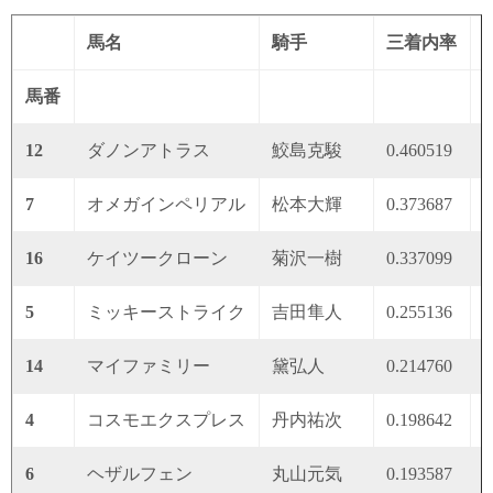
馬名
騎手
三着内率
馬番
12
ダノンアトラス
鮫島克駿
0.460519
0
7
オメガインペリアル
松本大輝
0.373687
0
16
ケイツークローン
菊沢一樹
0.337099
0
5
ミッキーストライク
吉田隼人
0.255136
0
14
マイファミリー
黛弘人
0.214760
0
4
コスモエクスプレス
丹内祐次
0.198642
0
6
ヘザルフェン
丸山元気
0.193587
0