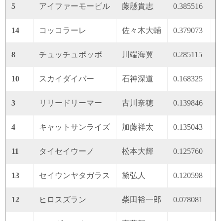
5
アイファーモービル
藤懸貴志
0.385516
0
14
コッコラーレ
佐々木大輔
0.379073
0
8
チュッチュポッポ
川端海翼
0.285115
0
10
スカイダイバー
石神深道
0.168325
0
3
リリードリーマー
古川奈穂
0.139846
0
4
キャットサンライズ
加藤祥太
0.135043
0
11
タイセイウーノ
松本大輝
0.125760
0
13
セイウンヤタガラス
黛弘人
0.120598
0
12
ヒロスズラン
柴田裕一郎
0.078081
0