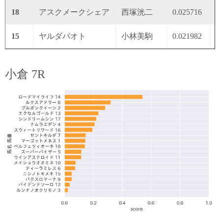
18
アスクメークシェア
西塚洸二
0.025716
0
15
ヤルダバオト
小林美駒
0.021982
0
小倉 7R