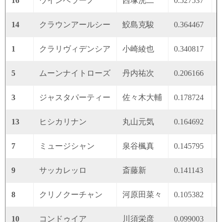
16
ウインベラーノ
西塚洸二
0.527537
0
14
クラウンアールシー
鮫島克駿
0.364467
0
1
クラリヴィデンシア
小崎綾也
0.340817
0
5
ムーンナイトローズ
丹内祐次
0.206166
0
3
ジャスタパーティー
佐々木大輔
0.178724
0
13
ヒシカリナン
丸山元気
0.164692
0
7
ミュージシャン
泉谷楓真
0.145795
0
9
サッカレッロ
斎藤新
0.141143
0
8
クリノクーチャン
河原田菜々
0.105382
0
10
コンドゥイア
川須栄彦
0.099003
0