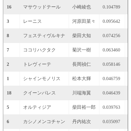
16
マサウッドテール
小崎綾也
0.104789
0
3
レーニス
河原田菜々
0.095642
0
8
フェスティヴルキナ
柴田大知
0.074256
0
7
ココリハクタク
菊沢一樹
0.063460
0
2
トレヴィーテ
長岡禎仁
0.058146
0
1
シャインモノリス
松本大輝
0.046759
0
18
クイーンパレス
川端海翼
0.046439
0
5
オルティジア
柴田裕一郎
0.039763
0
6
カシノメンコチャン
丹内祐次
0.035097
0