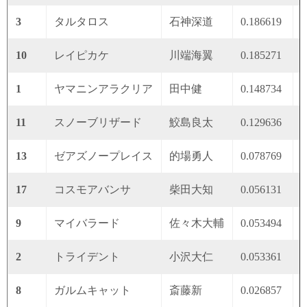
3
タルタロス
石神深道
0.186619
0
10
レイピカケ
川端海翼
0.185271
0
1
ヤマニンアラクリア
田中健
0.148734
0
11
スノーブリザード
鮫島良太
0.129636
0
13
ゼアズノープレイス
的場勇人
0.078769
0
17
コスモアバンサ
柴田大知
0.056131
0
9
マイバラード
佐々木大輔
0.053494
0
2
トライデント
小沢大仁
0.053361
0
8
ガルムキャット
斎藤新
0.026857
0