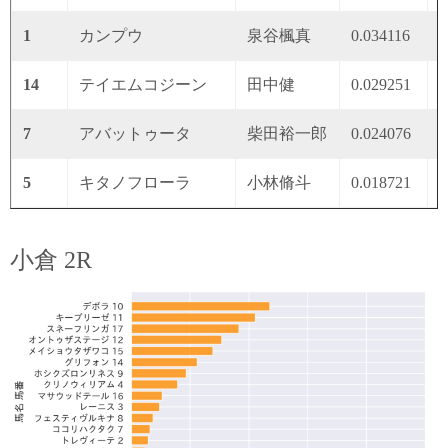
1
カンプウ
泉谷楓真
0.034116
0
14
テイエムコジーン
田中健
0.029251
0
7
アバットゥータ
柴田裕一郎
0.024076
0
5
キタノフローラ
小林脩斗
0.018721
0
小倉 2R