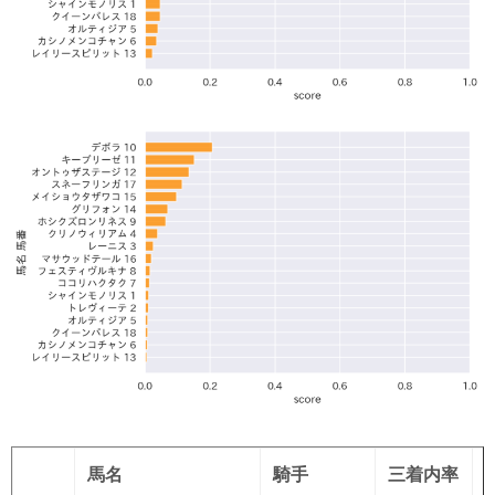
馬名
騎手
三着内率