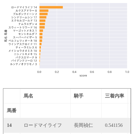
馬名
騎手
三着内率
馬番
14
ロードマイライフ
長岡禎仁
0.541156
0