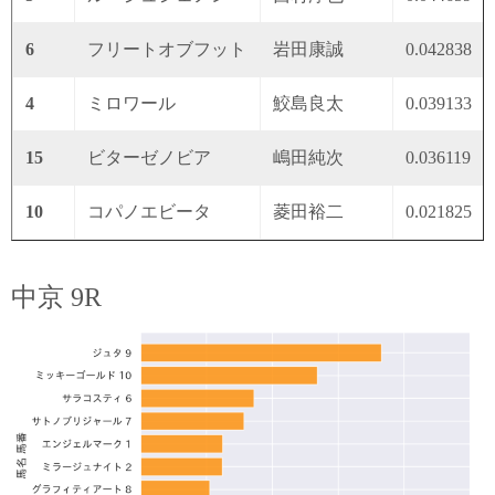
6
フリートオブフット
岩田康誠
0.042838
4
ミロワール
鮫島良太
0.039133
15
ビターゼノビア
嶋田純次
0.036119
10
コパノエビータ
菱田裕二
0.021825
中京 9R