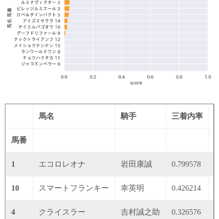
馬名
騎手
三着内率
馬番
1
エコロレオナ
岩田康誠
0.799578
0
10
スマートフランキー
幸英明
0.426214
0
4
クライスラー
吉村誠之助
0.326576
0