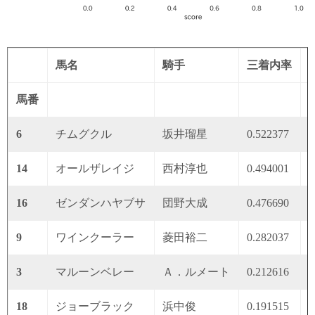
馬名
騎手
三着内率
馬番
6
チムグクル
坂井瑠星
0.522377
0
14
オールザレイジ
西村淳也
0.494001
0
16
ゼンダンハヤブサ
団野大成
0.476690
0
9
ワインクーラー
菱田裕二
0.282037
0
3
マルーンベレー
Ａ．ルメート
0.212616
0
18
ジョーブラック
浜中俊
0.191515
0