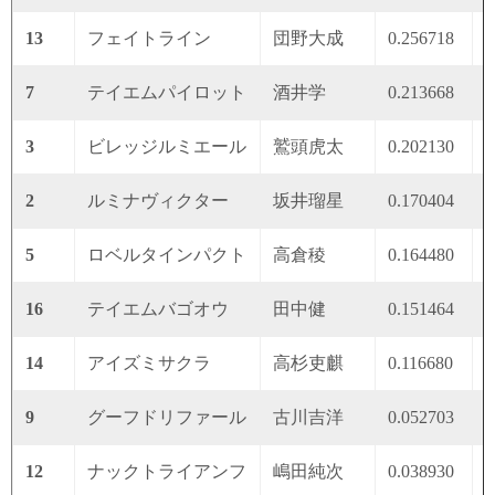
13
フェイトライン
団野大成
0.256718
0
7
テイエムパイロット
酒井学
0.213668
0
3
ビレッジルミエール
鷲頭虎太
0.202130
0
2
ルミナヴィクター
坂井瑠星
0.170404
0
5
ロベルタインパクト
高倉稜
0.164480
0
16
テイエムバゴオウ
田中健
0.151464
0
14
アイズミサクラ
高杉吏麒
0.116680
0
9
グーフドリファール
古川吉洋
0.052703
0
12
ナックトライアンフ
嶋田純次
0.038930
0