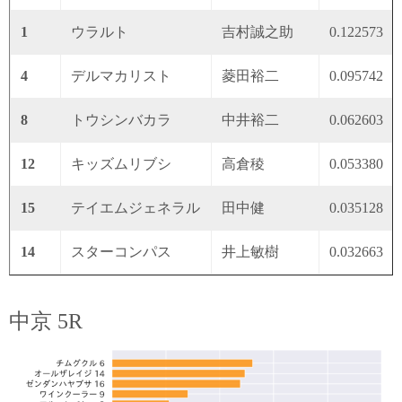
1
ウラルト
吉村誠之助
0.122573
4
デルマカリスト
菱田裕二
0.095742
8
トウシンバカラ
中井裕二
0.062603
12
キッズムリブシ
高倉稜
0.053380
15
テイエムジェネラル
田中健
0.035128
14
スターコンパス
井上敏樹
0.032663
中京 5R