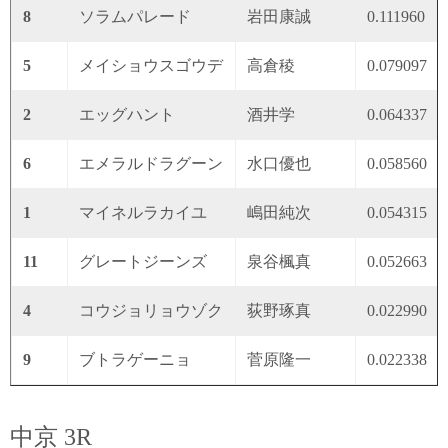
8
ソラムパレード
岩田康誠
0.111960
5
メイショウスゴウデ
高倉稜
0.079097
2
エッグハント
酒井学
0.064337
6
エメラルドラグーン
水口優也
0.058560
1
マイネルラカイユ
嶋田純次
0.054315
11
グレートジーンズ
泉谷楓真
0.052663
4
コウジョリョウゾク
荻野琢真
0.022990
9
ブトラゲーニョ
菅原隆一
0.022338
中京 3R