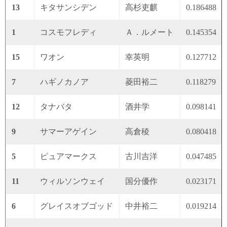
13
キタサンシデン
高杉吏麒
0.186488
1
コスモフレディ
Ａ．ルメート
0.145354
15
ワオン
幸英明
0.127712
7
ハギノカノア
菱田裕二
0.118279
12
タナバタ
酒井学
0.098141
9
サマーアゲイン
高倉稜
0.080418
5
ピュアマークス
古川吉洋
0.047485
11
ウィルソンウェイ
国分優作
0.023171
6
グレイスオブゴッド
中井裕二
0.019214