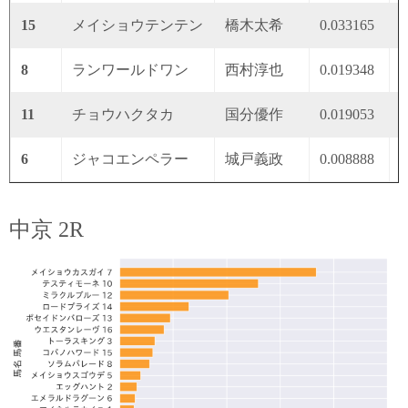
15
メイショウテンテン
橋木太希
0.033165
0
8
ランワールドワン
西村淳也
0.019348
0
11
チョウハクタカ
国分優作
0.019053
0
6
ジャコエンペラー
城戸義政
0.008888
0
中京 2R