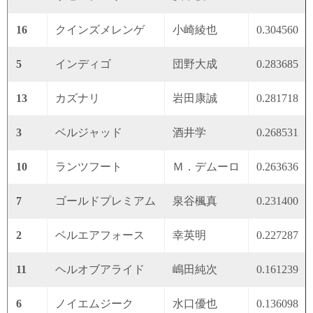
16
クインズメレンゲ
小崎綾也
0.304560
5
インディゴ
団野大成
0.283685
13
カズナリ
岩田康誠
0.281718
3
ベルジャッド
酒井学
0.268531
10
ランツフート
Ｍ．デムーロ
0.263636
7
ゴールドプレミアム
泉谷楓真
0.231400
2
ベルエアフォース
幸英明
0.227287
11
ヘルオブアライド
嶋田純次
0.161239
6
ノイエムジーク
水口優也
0.136098