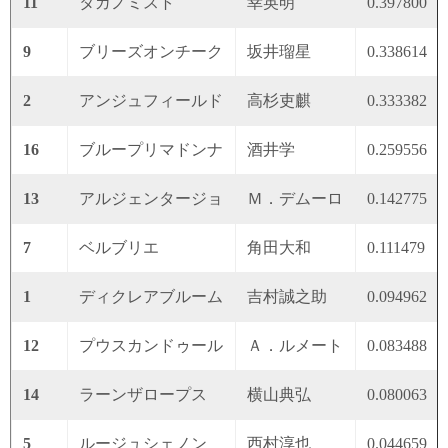
11
タガノミスト
幸英明
0.397800
9
ブリーズオンチーク
坂井瑠星
0.338614
2
アンジュフィールド
高杉吏麒
0.333382
16
ブループリマドンナ
酒井学
0.259556
13
アルジェンタージョ
Ｍ．デムーロ
0.142775
7
ベルブリエ
角田大和
0.111479
1
ディクレアブルーム
吉村誠之助
0.094962
12
プウスカンドゥール
Ａ．ルメート
0.083488
14
ラーンザロープス
横山典弘
0.080063
5
ルージュシェノン
西村淳也
0.044659