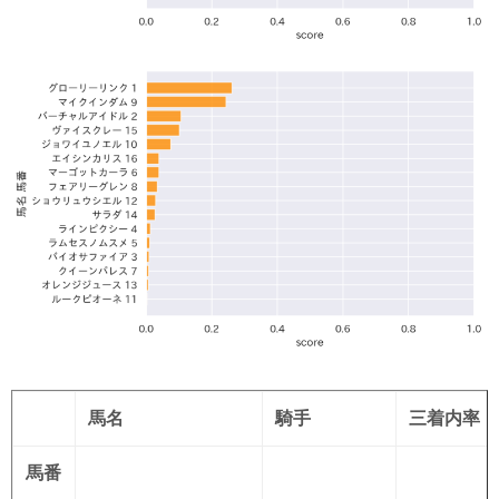
馬名
騎手
三着内率
馬番