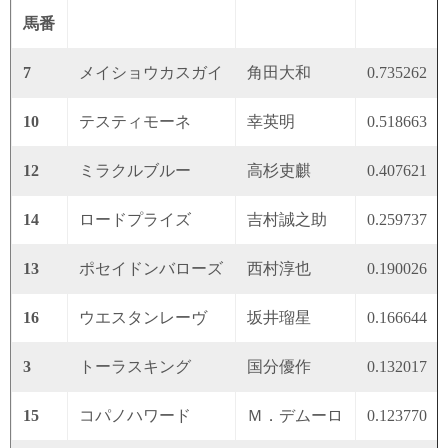
馬番
7
メイショウカスガイ
角田大和
0.735262
10
テスティモーネ
幸英明
0.518663
12
ミラクルブルー
高杉吏麒
0.407621
14
ロードプライズ
吉村誠之助
0.259737
13
ポセイドンバローズ
西村淳也
0.190026
16
ウエスタンレーヴ
坂井瑠星
0.166644
3
トーラスキング
国分優作
0.132017
15
コパノハワード
Ｍ．デムーロ
0.123770