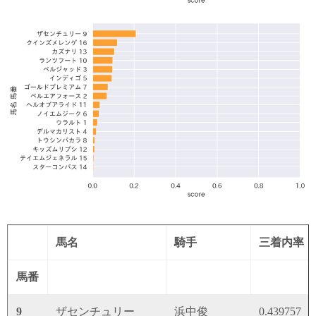
馬名
騎手
三着内率
馬番
9
ザセンチュリー
浜中俊
0.439757