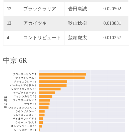
12
ブラックラリア
岩田康誠
0.020502
0
13
アカイツキ
秋山稔樹
0.013831
0
4
コントリビュート
鷲頭虎太
0.010257
0
中京 6R