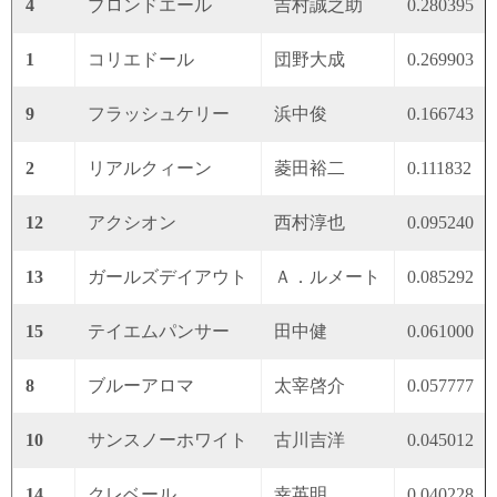
4
ブロンドエール
吉村誠之助
0.280395
1
コリエドール
団野大成
0.269903
9
フラッシュケリー
浜中俊
0.166743
2
リアルクィーン
菱田裕二
0.111832
12
アクシオン
西村淳也
0.095240
13
ガールズデイアウト
Ａ．ルメート
0.085292
15
テイエムパンサー
田中健
0.061000
8
ブルーアロマ
太宰啓介
0.057777
10
サンスノーホワイト
古川吉洋
0.045012
14
クレベール
幸英明
0.040228