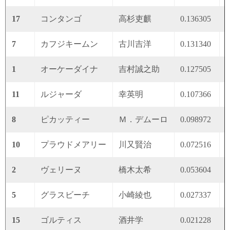
17
コンタンゴ
高杉吏麒
0.136305
0
7
カフジキームン
古川吉洋
0.131340
0
1
オーケーダイナ
吉村誠之助
0.127505
0
11
ルジャーダ
幸英明
0.107366
0
8
ピカッティー
Ｍ．デムーロ
0.098972
0
10
プラウドメアリー
川又賢治
0.072516
0
2
ヴェリーヌ
橋木太希
0.053604
0
5
グラスビーチ
小崎綾也
0.027337
0
15
ゴルティス
酒井学
0.021228
0