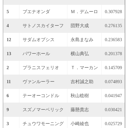
5
ブエナオンダ
Ｍ．デムーロ
0.307928
4
サトノスカイターフ
団野大成
0.276135
12
サダムオプシス
永島まなみ
0.236583
13
パワーホール
横山典弘
0.201378
2
プラニスフェリオ
Ｔ．マーカン
0.145709
11
ヴァンルーラー
吉村誠之助
0.074893
6
テーオーコンドル
秋山稔樹
0.041947
9
スズノマーベリック
藤懸貴志
0.030421
3
チュウワモーニング
小崎綾也
0.025729