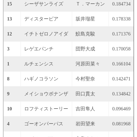
15
シーザサンライズ
Ｔ．マーカン
0.184734
13
ディスタービア
坂井瑠星
0.178338
12
イチトゼロノアイダ
鮫島克駿
0.171376
3
レゲエパンチ
団野大成
0.170058
1
ルチェンシス
河原田菜々
0.166104
8
ハギノコラソン
今村聖奈
0.142471
9
メイショウボナンザ
田口貫太
0.134842
10
ロフティストーリー
吉田隼人
0.096469
4
ゴーオンパーパス
岩田望来
0.081968