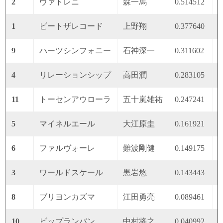
2
ヴァトレニ
森一馬
0.514512
0
1
ビートザレコード
上野翔
0.377640
0
9
ハーツシンフォニー
石神深一
0.311602
0
4
リレーションシップ
高田潤
0.283105
0
11
トーセンアウローラ
五十嵐雄祐
0.247241
0
5
マイネルエール
大江原圭
0.161921
0
6
ファルヴォーレ
難波剛健
0.149175
0
3
ワールドスケール
黒岩悠
0.143443
0
8
ブリヨンカズマ
江田勇亮
0.089461
0
10
ビップランバン
中村将之
0.040992
0