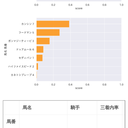
馬名
騎手
三着内率
馬番