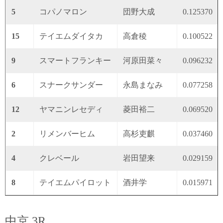
5
コパノマロン
団野大成
0.125370
15
テイエムダイタカ
高倉稜
0.100522
9
スマートフランキー
河原田菜々
0.096232
6
スナークサンダー
永島まなみ
0.077258
12
ヤマニンレセディ
菱田裕二
0.069520
2
リメンバーヒム
高杉吏麒
0.037460
4
クレベール
岩田望来
0.029159
8
テイエムパイロット
酒井学
0.015971
中京 3R