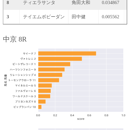
8
ティエラサンタ
角田大和
0.034867
0
3
テイエムボビーダン
田中健
0.005562
0
中京 8R