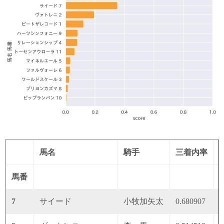
馬名
騎手
三着内率
馬番
7
サイード
小牧加矢太
0.680907
0