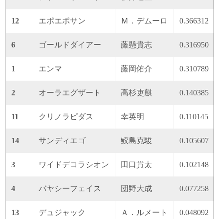
12
エポエポサン
Ｍ．デムーロ
0.366312
6
ゴールドダイアー
藤懸貴志
0.316950
1
エンマ
藤岡佑介
0.310789
2
オーラエグザート
高杉吏麒
0.140385
11
クリノラピダス
幸英明
0.110145
14
サンディエゴ
鮫島克駿
0.105607
3
ワイドデコラシオン
田口貫太
0.102148
4
バヤシーフェイス
団野大成
0.077258
13
デュジャック
Ａ．ルメート
0.048092