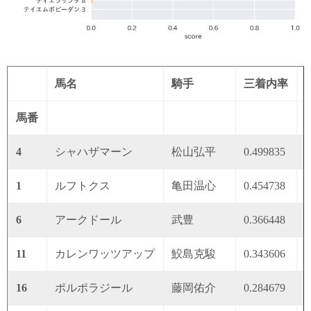
馬名
騎手
三着内率
馬番
4
シャハザマーン
松山弘平
0.499835
0
1
ルフトクス
亀田温心
0.454738
0
6
アークドール
武豊
0.366448
0
11
カレンワッツアップ
鮫島克駿
0.343606
0
16
ポルポラジール
藤岡佑介
0.284679
0