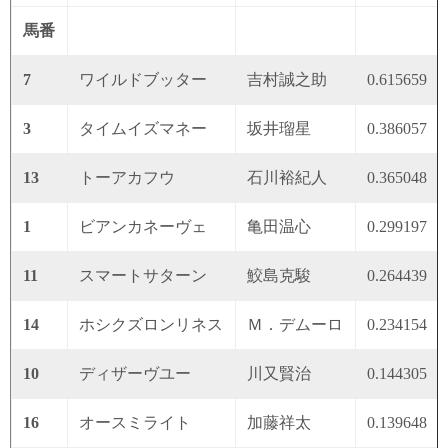
馬番
7
ワイルドブッター
吉村誠之助
0.615659
3
タイムイズマネー
坂井瑠星
0.386057
13
トーアカフウ
石川裕紀人
0.365048
1
ビアンカネーヴェ
亀田温心
0.299197
11
スマートサターン
鮫島克駿
0.264439
14
ホシクズロンリネス
Ｍ．デムーロ
0.234154
10
ディザーヴユー
川又賢治
0.144305
16
オースミライト
加藤祥太
0.139648