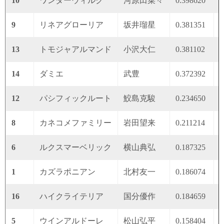
10
ワンダーウィルク
河原田菜々
0.398620
0
9
リネアグローリア
坂井瑠星
0.381351
0
13
トモジャアルマンド
小沢大仁
0.381102
0
14
ダミエ
武豊
0.372392
0
12
パシフィックルート
鮫島克駿
0.234650
0
8
カネコメファミリー
岩田望来
0.211214
0
6
ルクスマーベリック
横山典弘
0.187325
0
1
カズラポニアン
北村友一
0.186074
0
16
ハイクライテリア
国分優作
0.184659
0
5
ウインアルドーレ
松山弘平
0.158404
0