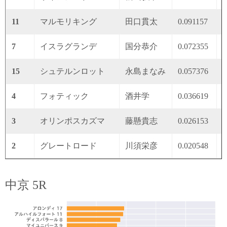
11
マルモリキング
田口貫太
0.091157
0
7
イスラグランデ
国分恭介
0.072355
0
15
シュテルンロット
永島まなみ
0.057376
0
4
フォティック
酒井学
0.036619
0
3
オリンポスカズマ
藤懸貴志
0.026153
0
2
グレートロード
川須栄彦
0.020548
0
中京 5R