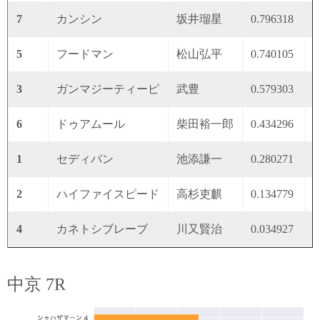
7
カンシン
坂井瑠星
0.796318
0
5
フードマン
松山弘平
0.740105
0
3
ガンマジーティーピ
武豊
0.579303
0
6
ドゥアムール
柴田裕一郎
0.434296
0
1
セディバン
池添謙一
0.280271
0
2
ハイファイスピード
高杉吏麒
0.134779
0
4
カネトシブレーブ
川又賢治
0.034927
0
中京 7R