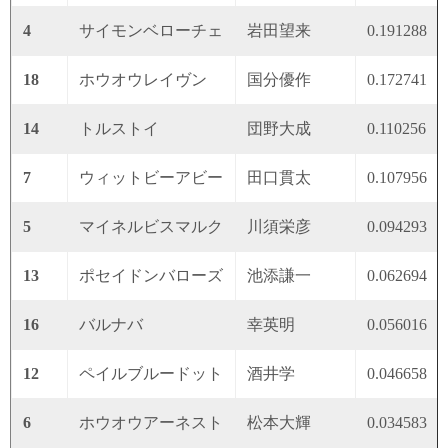
4
サイモンベローチェ
岩田望来
0.191288
18
ホウオウレイヴン
国分優作
0.172741
14
トルストイ
団野大成
0.110256
7
ウィットビーアビー
田口貫太
0.107956
5
マイネルビスマルク
川須栄彦
0.094293
13
ポセイドンバローズ
池添謙一
0.062694
16
バルナバ
幸英明
0.056016
12
ペイルブルードット
酒井学
0.046658
6
ホウオウアーネスト
松本大輝
0.034583