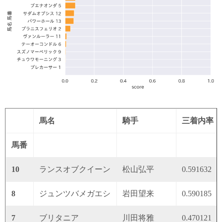
馬名
騎手
三着内率
馬番
10
ランスオブクイーン
松山弘平
0.591632
8
ジュンツバメガエシ
岩田望来
0.590185
7
ブリタニア
川田将雅
0.470121