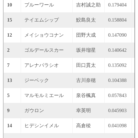
10
ブルーワール
吉村誠之助
0.179404
0
15
テイエムシップ
鮫島良太
0.158804
0
12
メイショウコナン
団野大成
0.147090
0
2
ゴルデールスカー
坂井瑠星
0.140642
0
7
アレナパラシオ
田口貫太
0.135092
0
13
ジーベック
古川奈穂
0.104388
0
5
マルモルミエール
泉谷楓真
0.057843
0
9
ガウロン
幸英明
0.045903
0
14
ヒデシンイメル
高倉稜
0.041098
0