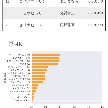
11
コパノマデリン
永島まなみ
0.050170
6
チョウヒカリ
藤懸貴志
0.026450
7
セリナピース
荻野琢真
0.020370
中京 4R