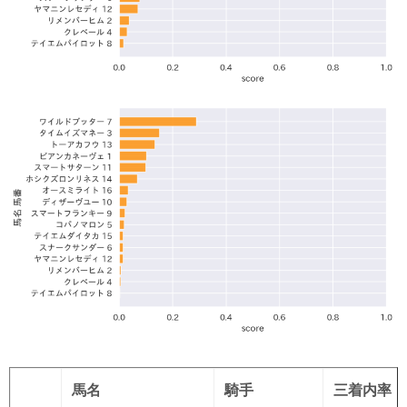
馬名
騎手
三着内率