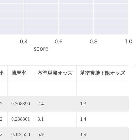
率
勝馬率
基準単勝オッズ
基準複勝下限オッズ
77
0.308896
2.4
1.3
22
0.238801
3.1
1.4
82
0.124558
5.9
1.9