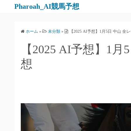
コ
Pharoah_AI競馬予想
ン
テ
ン
ホーム
»
未分類
»
【2025 AI予想】1月5日 中山 
ツ
へ
【2025 AI予想】1
ス
キ
想
ッ
プ