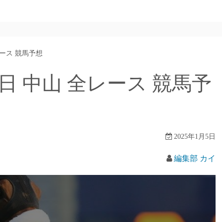
全レース 競馬予想
月5日 中山 全レース 競馬予
2025年1月5日
編集部 カイ