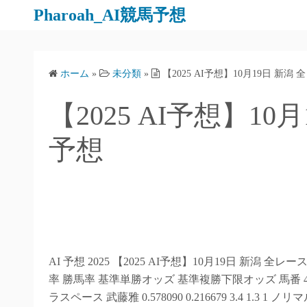
コ
Pharoah_AI競馬予想
ン
テ
ン
ホーム
»
未分類
»
【2025 AI予想】10月19日 新潟
ツ
へ
【2025 AI予想】10
ス
キ
予想
ッ
プ
AI 予想 2025 【2025 AI予想】10月19日 新潟 
率 勝馬率 基準単勝オッズ 基準複勝下限オッズ 馬番 4 ワインダー
ラスペース 武藤雅 0.578090 0.216679 3.4 1.3 1 ノリ