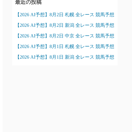
最近の投稿
【2026 AI予想】8月2日 札幌 全レース 競馬予想
【2026 AI予想】8月2日 新潟 全レース 競馬予想
【2026 AI予想】8月2日 中京 全レース 競馬予想
【2026 AI予想】8月1日 札幌 全レース 競馬予想
【2026 AI予想】8月1日 新潟 全レース 競馬予想