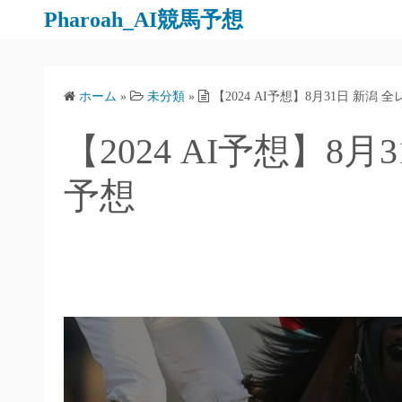
コ
Pharoah_AI競馬予想
ン
テ
ン
ホーム
»
未分類
»
【2024 AI予想】8月31日 新潟 
ツ
へ
【2024 AI予想】8
ス
キ
予想
ッ
プ