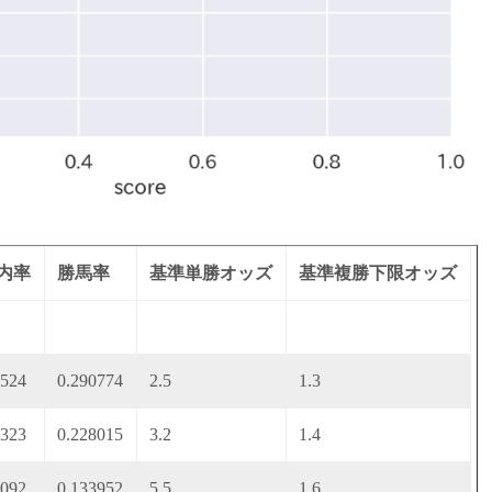
内率
勝馬率
基準単勝オッズ
基準複勝下限オッズ
6524
0.290774
2.5
1.3
1323
0.228015
3.2
1.4
3092
0.133952
5.5
1.6