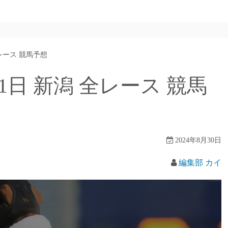
全レース 競馬予想
月31日 新潟 全レース 競馬
2024年8月30日
編集部 カイ