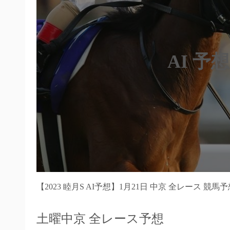
AI 予想
【2023 睦月S AI予想】1月21日 中京 全レース 競馬
土曜中京 全レース予想