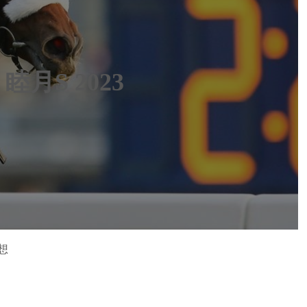
 睦月S 2023
予想