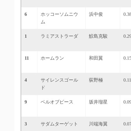
6
ホッコーソムニウ
浜中俊
0.3
ム
1
ラミアストラーダ
鮫島克駿
0.2
11
ホームラン
和田翼
0.1
4
サイレンスゴール
荻野極
0.1
ド
9
ベルオブピース
坂井瑠星
0.0
3
サダムターゲット
川端海翼
0.0