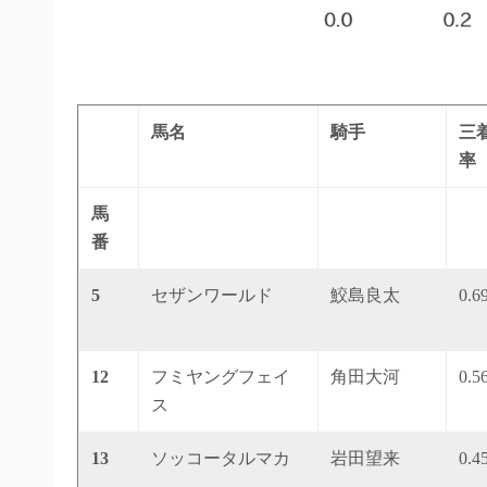
馬名
騎手
三
率
馬
番
5
セザンワールド
鮫島良太
0.6
12
フミヤングフェイ
角田大河
0.5
ス
13
ソッコータルマカ
岩田望来
0.4