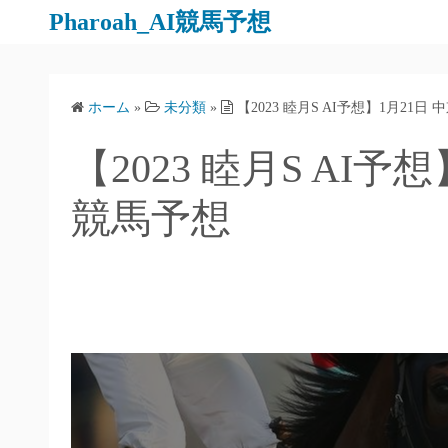
コ
Pharoah_AI競馬予想
ン
テ
ン
ホーム
»
未分類
»
【2023 睦月S AI予想】1月21日
ツ
へ
【2023 睦月S AI予
ス
キ
競馬予想
ッ
プ