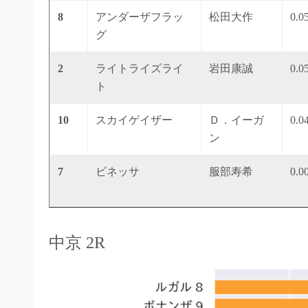
8
アンダーザフラッ
松田大作
0.0
グ
2
ライトライズライ
岩田康誠
0.0
ト
10
スカイゲイザー
Ｄ．イーガ
0.0
ン
7
ビネッサ
服部寿希
0.0
中京 2R