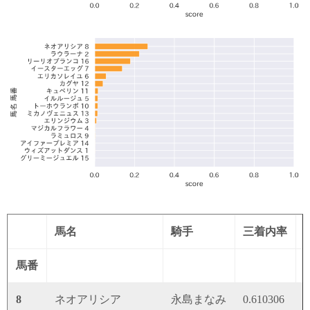
馬名
騎手
三着内率
馬番
8
ネオアリシア
永島まなみ
0.610306
0