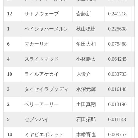
12
サトノウェーブ
斎藤新
0.241218
0
1
ペイシャハーメルン
秋山稔樹
0.225608
0
6
マカーリオ
角田大和
0.075468
0
4
スライトマッド
小林勝太
0.064245
0
10
ライルアケカイ
原優介
0.033733
0
3
タイセイラプソディ
水沼元輝
0.016148
0
2
ベリーアーリー
土田真翔
0.013196
0
5
セブンハイ
石田拓郎
0.011143
0
14
ミヤビエポレット
木幡育也
0.009757
0