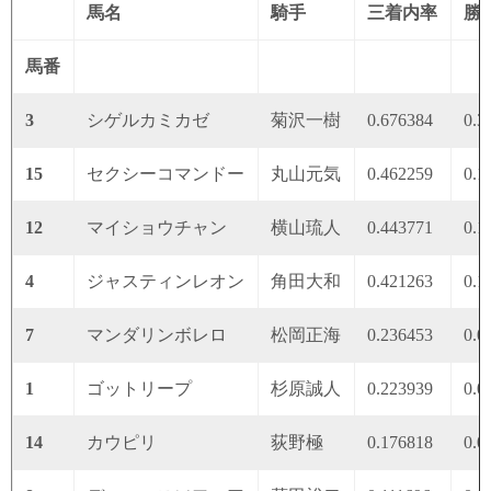
馬名
騎手
三着内率
勝
馬番
3
シゲルカミカゼ
菊沢一樹
0.676384
0.3
15
セクシーコマンドー
丸山元気
0.462259
0.1
12
マイショウチャン
横山琉人
0.443771
0.1
4
ジャスティンレオン
角田大和
0.421263
0.1
7
マンダリンボレロ
松岡正海
0.236453
0.0
1
ゴットリープ
杉原誠人
0.223939
0.0
14
カウピリ
荻野極
0.176818
0.0