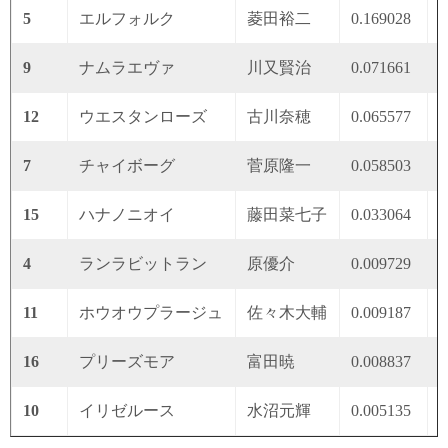
5
エルフォルク
菱田裕二
0.169028
0
9
ナムラエヴァ
川又賢治
0.071661
0
12
ウエスタンローズ
古川奈穂
0.065577
0
7
チャイボーグ
菅原隆一
0.058503
0
15
ハナノニオイ
藤田菜七子
0.033064
0
4
ランラビットラン
原優介
0.009729
0
11
ホウオウプラージュ
佐々木大輔
0.009187
0
16
プリーズモア
富田暁
0.008837
0
10
イリゼルース
水沼元輝
0.005135
0