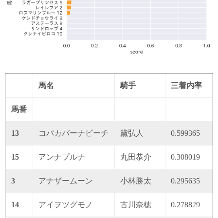
馬名
騎手
三着内率
馬番
13
コパカバーナビーチ
黛弘人
0.599365
0
15
アンナプルナ
丸田恭介
0.308019
0
3
アナザームーン
小林勝太
0.295635
0
14
アイヲツグモノ
古川奈穂
0.278829
0