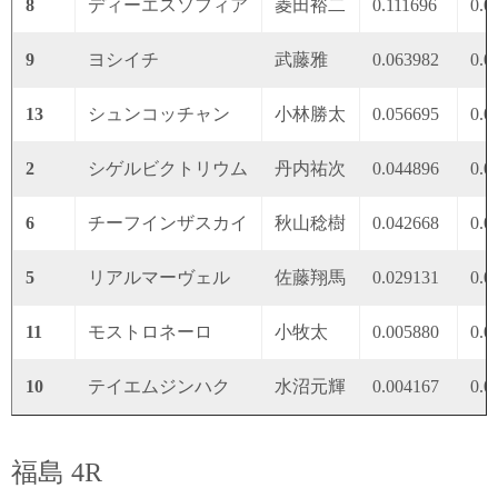
8
ディーエスソフィア
菱田裕二
0.111696
0.0
9
ヨシイチ
武藤雅
0.063982
0.0
13
シュンコッチャン
小林勝太
0.056695
0.0
2
シゲルビクトリウム
丹内祐次
0.044896
0.0
6
チーフインザスカイ
秋山稔樹
0.042668
0.0
5
リアルマーヴェル
佐藤翔馬
0.029131
0.0
11
モストロネーロ
小牧太
0.005880
0.0
10
テイエムジンハク
水沼元輝
0.004167
0.0
福島 4R