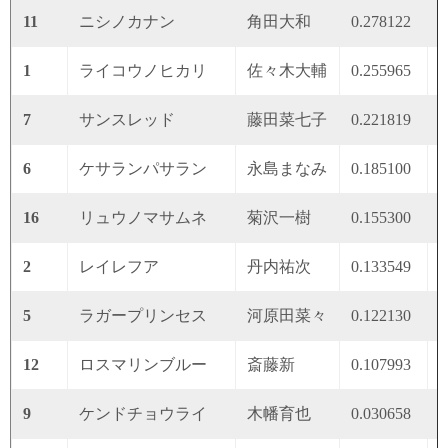
11
ニシノカナン
角田大和
0.278122
0
1
ライコウノヒカリ
佐々木大輔
0.255965
0
7
サンスレッド
藤田菜七子
0.221819
0
6
ケサランパサラン
永島まなみ
0.185100
0
16
リュウノマサムネ
菊沢一樹
0.155300
0
2
レイレフア
丹内祐次
0.133549
0
5
ラガープリンセス
河原田菜々
0.122130
0
12
ロスマリンブルー
斎藤新
0.107993
0
9
ケンドチョウライ
木幡育也
0.030658
0