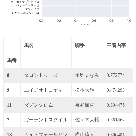
馬名
騎手
三着内率
馬番
8
タロントゥーズ
永島まなみ
0.772774
0
9
ユイノオトコヤマ
松本大輝
0.474293
0
11
ダノンクロム
泉谷楓真
0.394475
0
7
ガーランドスタイル
佐々木大輔
0.361462
0
13
ナイトフォールサン
横山琉人
0.306481
0