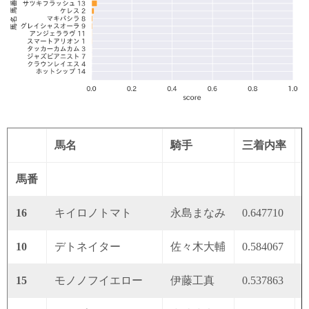
馬名
騎手
三着内率
馬番
16
キイロノトマト
永島まなみ
0.647710
0
10
デトネイター
佐々木大輔
0.584067
0
15
モノノフイエロー
伊藤工真
0.537863
0