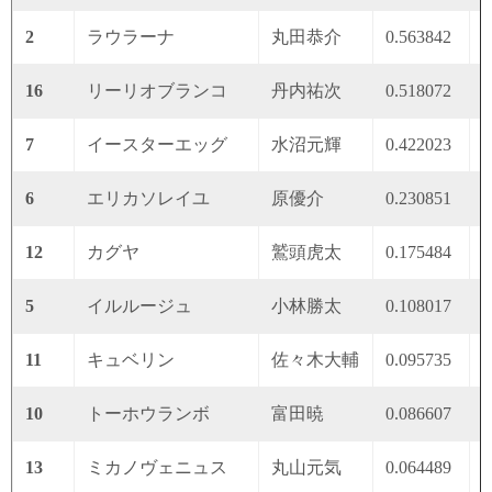
2
ラウラーナ
丸田恭介
0.563842
0
16
リーリオブランコ
丹内祐次
0.518072
0
7
イースターエッグ
水沼元輝
0.422023
0
6
エリカソレイユ
原優介
0.230851
0
12
カグヤ
鷲頭虎太
0.175484
0
5
イルルージュ
小林勝太
0.108017
0
11
キュベリン
佐々木大輔
0.095735
0
10
トーホウランボ
富田暁
0.086607
0
13
ミカノヴェニュス
丸山元気
0.064489
0