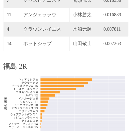
7
ジャズピアニスト
鷲頭虎太
0.018338
0
11
アンジェララヴ
小林勝太
0.016889
0
4
クラウンレイエス
水沼元輝
0.007811
0
14
ホットシップ
山田敬士
0.007263
0
福島 2R