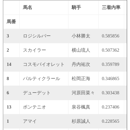
馬名
騎手
三着内率
馬番
3
ロジシルバー
小林勝太
0.585856
0
2
スカイラー
横山琉人
0.507362
0
14
コスモバイオレット
丹内祐次
0.359789
0
8
パルティクラール
松岡正海
0.346865
0
6
デューデット
河原田菜々
0.303438
0
13
ポンテニオ
泉谷楓真
0.237406
0
1
アマイ
杉原誠人
0.228565
0