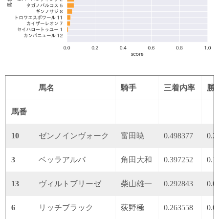
馬名
騎手
三着内率
勝
馬番
10
ゼンノインヴォーク
富田暁
0.498377
0.2
3
ベッラアルバ
角田大和
0.397252
0.1
13
ヴィルトブリーゼ
柴山雄一
0.292843
0.0
6
リッチブラック
荻野極
0.263558
0.0