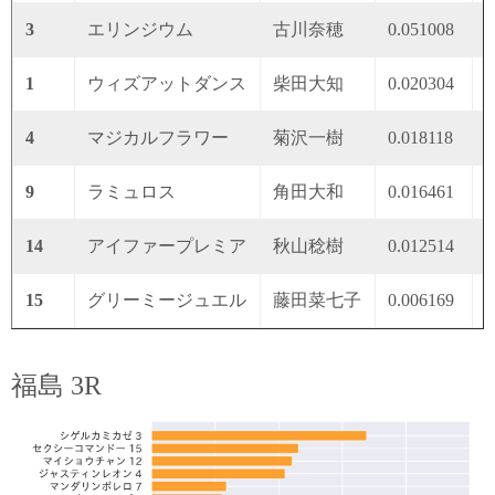
3
エリンジウム
古川奈穂
0.051008
0
1
ウィズアットダンス
柴田大知
0.020304
0
4
マジカルフラワー
菊沢一樹
0.018118
0
9
ラミュロス
角田大和
0.016461
0
14
アイファープレミア
秋山稔樹
0.012514
0
15
グリーミージュエル
藤田菜七子
0.006169
0
福島 3R