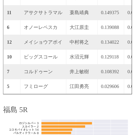
11
アサクサトラマル
蓑島靖典
0.149375
0.0
6
オノーレペスカ
大江原圭
0.139088
0.0
12
メイショウアポイ
中村将之
0.134022
0.0
10
ビッグスコール
水沼元輝
0.129118
0.0
7
コルドゥーン
井上敏樹
0.108392
0.0
5
フミローグ
江田勇亮
0.029606
0.0
福島 5R