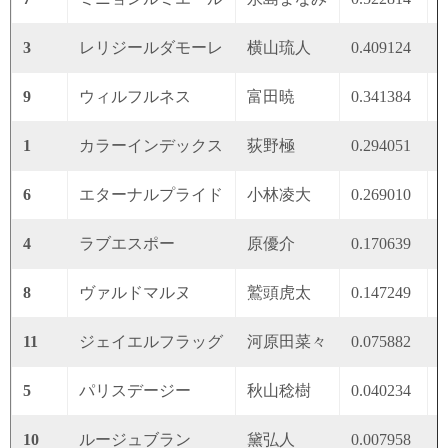
3
レリジールダモーレ
横山琉人
0.409124
0
9
ウィルフルネス
富田暁
0.341384
0
1
カラーインデックス
荻野極
0.294051
0
6
エターナルプライド
小林凌大
0.269010
0
4
ラブエスポー
原優介
0.170639
0
8
ヴァルドマルヌ
鷲頭虎太
0.147249
0
11
ジェイエルフラッグ
河原田菜々
0.075882
0
5
パリスデージー
秋山稔樹
0.040234
0
10
ルージュブラン
黛弘人
0.007958
0