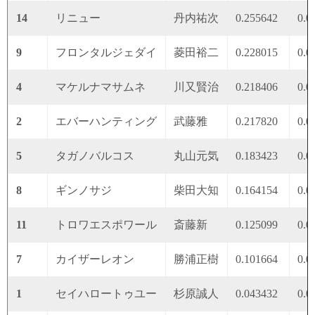
14
リニュー
丹内祐次
0.255642
0.0
9
フロンタルジェダイ
菱田裕二
0.228015
0.0
4
マケルナマサムネ
川又賢治
0.218406
0.0
2
エバーハンティング
武藤雅
0.217820
0.0
5
タガノバルコス
丸山元気
0.183423
0.0
8
ギンノサジ
柴田大知
0.164154
0.0
11
トロワエスポワール
斎藤新
0.125099
0.0
7
カイザーレオン
勝浦正樹
0.101664
0.0
1
セイハロートゥユー
杉原誠人
0.043432
0.0