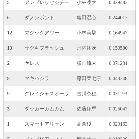
5
アンプレッセシチー
小林凌大
0.429483
0
6
ダノンボンド
亀田温心
0.244017
0
12
マジックアワー
小林美駒
0.164947
0
13
サツキフラッシュ
丹内祐次
0.150580
0
2
ケレス
横山琉人
0.071281
0
8
マキバシラ
藤田菜七子
0.043348
0
9
グレイシャスオーラ
古川奈穂
0.031193
0
3
タッカーカムカム
佐藤翔馬
0.025047
0
1
スマートアリオン
高倉稜
0.020163
0