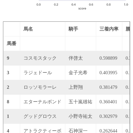
馬名
騎手
三着内率
勝
馬番
9
コスモスタック
伴啓太
0.598899
0.3
3
ラジェドール
金子光希
0.403995
0.1
2
ロッソモラーレ
上野翔
0.381479
0.1
8
エターナルボンド
五十嵐雄祐
0.360401
0.1
1
グッドグロウス
小野寺祐太
0.302979
0.1
4
アトラクティーボ
石神深一
0.262644
0.1