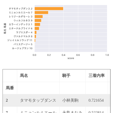
馬名
騎手
三着内率
馬番
2
タマモタップダンス
小林美駒
0.721654
0
7
ミニョンルミエール
永島まなみ
0.522814
0