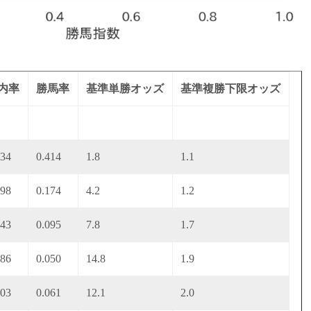
内率
勝馬率
基準単勝オッズ
基準複勝下限オッズ
134
0.414
1.8
1.1
298
0.174
4.2
1.2
943
0.095
7.8
1.7
086
0.050
14.8
1.9
803
0.061
12.1
2.0