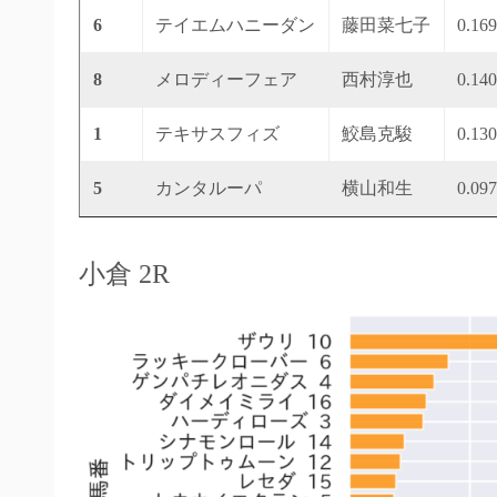
6
テイエムハニーダン
藤田菜七子
0.16
8
メロディーフェア
西村淳也
0.14
1
テキサスフィズ
鮫島克駿
0.13
5
カンタルーパ
横山和生
0.09
小倉 2R