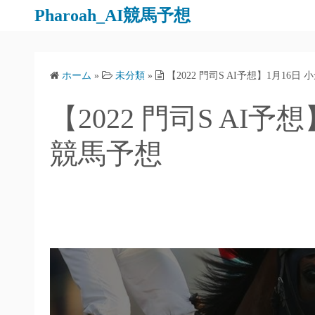
コ
Pharoah_AI競馬予想
ン
テ
ン
ホーム
»
未分類
»
【2022 門司S AI予想】1月16日
ツ
へ
【2022 門司S AI予
ス
キ
競馬予想
ッ
プ