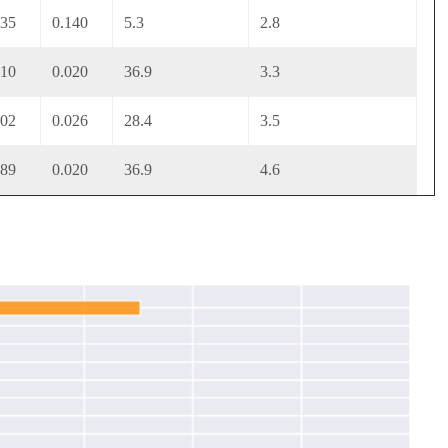
935
0.140
5.3
2.8
010
0.020
36.9
3.3
002
0.026
28.4
3.5
789
0.020
36.9
4.6