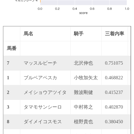
馬名
騎手
三着内率
馬番
7
マッスルビーチ
北沢伸也
0.751075
0
1
ブルベアペスカ
小牧加矢太
0.468822
0
2
メイショウアツイタ
難波剛健
0.415237
0
3
タマモサンシーロ
中村将之
0.402870
0
8
ダイメイコスモス
植野貴也
0.380450
0