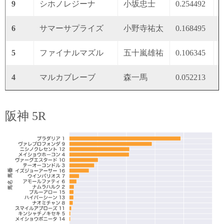
9
シホノレジーナ
小坂忠士
0.254492
0
6
サマーサプライズ
小野寺祐太
0.168495
0
5
ファイナルマズル
五十嵐雄祐
0.106345
0
4
マルカブレーブ
森一馬
0.052213
0
阪神 5R