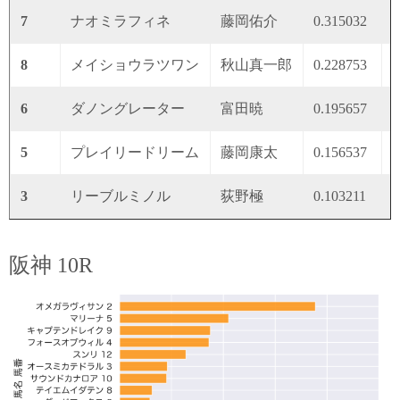
7
ナオミラフィネ
藤岡佑介
0.315032
0
8
メイショウラツワン
秋山真一郎
0.228753
0
6
ダノングレーター
富田暁
0.195657
0
5
プレイリードリーム
藤岡康太
0.156537
0
3
リーブルミノル
荻野極
0.103211
0
阪神 10R