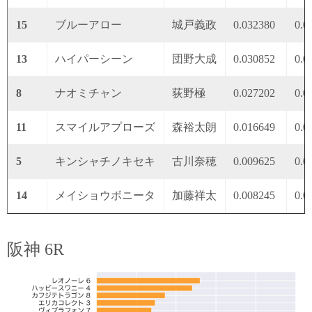
15
ブルーアロー
城戸義政
0.032380
0.0
13
ハイパーシーン
団野大成
0.030852
0.0
8
ナオミチャン
荻野極
0.027202
0.0
11
スマイルアプローズ
森裕太朗
0.016649
0.0
5
キンシャチノキセキ
古川奈穂
0.009625
0.0
14
メイショウボニータ
加藤祥太
0.008245
0.0
阪神 6R