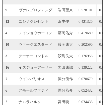
9
ヴァレプロフォンダ
岩田望来
0.578101
0.2
12
ニシノクレセント
浜中俊
0.421326
0.1
4
メイショウホーコン
藤岡佑介
0.419689
0.0
10
ヴァーグエスタード
藤岡康太
0.202596
0.0
3
テーオーコンドル
鮫島良太
0.176958
0.0
16
イズジョーアーサー
岩田康誠
0.139222
0.0
7
ウインバリオス
国分優作
0.070679
0.0
6
アモールファティ
国分恭介
0.052432
0.0
2
ナムラハルク
富田暁
0.034438
0.0