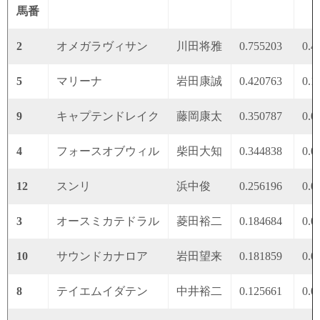
馬番
2
オメガラヴィサン
川田将雅
0.755203
0.4
5
マリーナ
岩田康誠
0.420763
0.1
9
キャプテンドレイク
藤岡康太
0.350787
0.0
4
フォースオブウィル
柴田大知
0.344838
0.0
12
スンリ
浜中俊
0.256196
0.0
3
オースミカテドラル
菱田裕二
0.184684
0.0
10
サウンドカナロア
岩田望来
0.181859
0.0
8
テイエムイダテン
中井裕二
0.125661
0.0