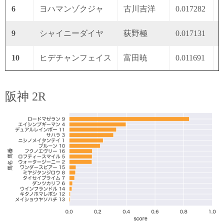
6
ヨハマンゾクジャ
古川吉洋
0.017282
0
9
シャイニーダイヤ
荻野極
0.017131
0
10
ヒデチャンフェイス
富田暁
0.011691
0
阪神 2R