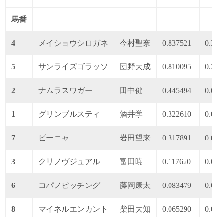
馬番
4
メイショウシロガネ
今村聖奈
0.837521
0.3
5
サンライズゴラッソ
団野大成
0.810095
0.3
2
ナムラスワガー
田中健
0.445494
0.0
1
グリンブルスティ
酒井学
0.322610
0.0
7
ピーニャ
岩田望来
0.317891
0.0
3
クリノヴジュアル
富田暁
0.117620
0.0
6
コパノピッチング
藤岡康太
0.083479
0.0
8
マイネルエンカント
柴田大知
0.065290
0.0