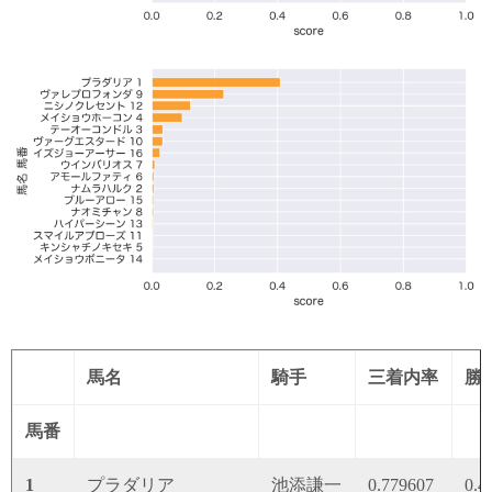
馬名
騎手
三着内率
勝
馬番
1
プラダリア
池添謙一
0.779607
0.4