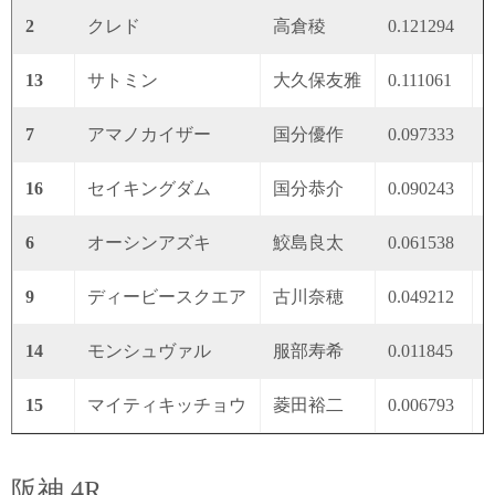
2
クレド
高倉稜
0.121294
0
13
サトミン
大久保友雅
0.111061
0
7
アマノカイザー
国分優作
0.097333
0
16
セイキングダム
国分恭介
0.090243
0
6
オーシンアズキ
鮫島良太
0.061538
0
9
ディービースクエア
古川奈穂
0.049212
0
14
モンシュヴァル
服部寿希
0.011845
0
15
マイティキッチョウ
菱田裕二
0.006793
0
阪神 4R