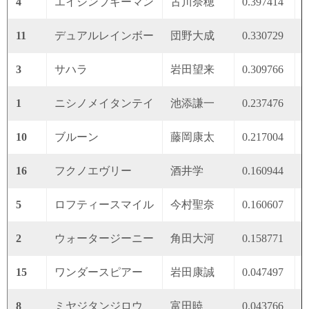
4
エイシンブギーマン
古川奈穂
0.397414
0
11
デュアルレインボー
団野大成
0.330729
0
3
サハラ
岩田望来
0.309766
0
1
ニシノメイタンテイ
池添謙一
0.237476
0
10
ブルーン
藤岡康太
0.217004
0
16
フクノエヴリー
酒井学
0.160944
0
5
ロフティースマイル
今村聖奈
0.160607
0
2
ウォータージーニー
角田大河
0.158771
0
15
ワンダースピアー
岩田康誠
0.047497
0
8
ミヤジタンジロウ
富田暁
0.043766
0