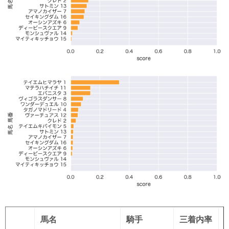
馬名
騎手
三着内率