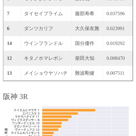
7
タイセイプライム
服部寿希
0.037596
0
6
ダンツカリフ
大久保友雅
0.023991
0
14
ウインフランドル
国分優作
0.019292
0
12
キタノホマレボシ
柴田大知
0.008470
0
13
メイショウヤソハチ
難波剛健
0.007511
0
阪神 3R