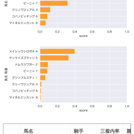
馬名
騎手
三着内率
勝