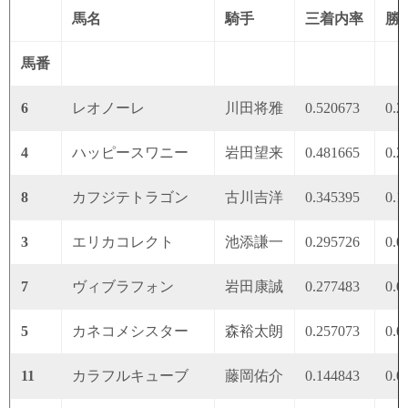
馬名
騎手
三着内率
勝
馬番
6
レオノーレ
川田将雅
0.520673
0.2
4
ハッピースワニー
岩田望来
0.481665
0.2
8
カフジテトラゴン
古川吉洋
0.345395
0.1
3
エリカコレクト
池添謙一
0.295726
0.0
7
ヴィブラフォン
岩田康誠
0.277483
0.0
5
カネコメシスター
森裕太朗
0.257073
0.0
11
カラフルキューブ
藤岡佑介
0.144843
0.0