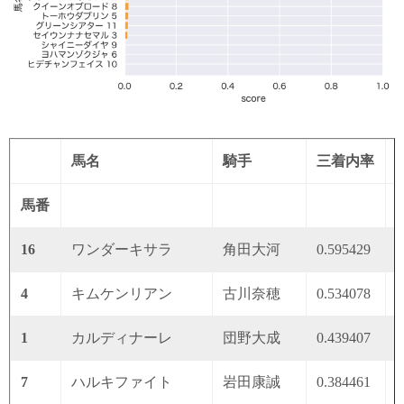
馬名
騎手
三着内率
馬番
16
ワンダーキサラ
角田大河
0.595429
0
4
キムケンリアン
古川奈穂
0.534078
0
1
カルディナーレ
団野大成
0.439407
0
7
ハルキファイト
岩田康誠
0.384461
0