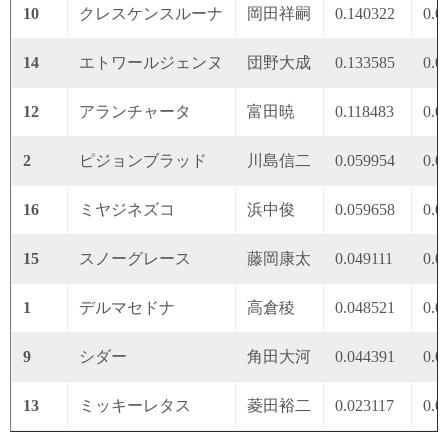
10
クレスケンスルーナ
岡田祥嗣
0.140322
0.0
14
エトワールジェンヌ
団野大成
0.133585
0.0
12
アランチャータ
富田暁
0.118483
0.0
2
ピジョンブラッド
川島信二
0.059954
0.0
16
ミヤジネズコ
浜中俊
0.059658
0.0
15
スノーグレース
藤岡康太
0.049111
0.0
1
デルマセドナ
高倉稜
0.048521
0.0
9
シダー
角田大河
0.044391
0.0
13
ミッキーレタス
菱田裕二
0.023117
0.0