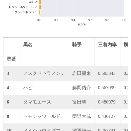
馬名
騎手
三着内率
勝
馬番
3
アスクドゥラメンテ
岩田望来
0.583343
0.2
4
ハピ
藤岡佑介
0.563999
0.2
6
タマモエース
富田暁
0.480979
0.1
8
トモジャワールド
団野大成
0.430127
0.1
10
メイショウオグマ
池添謙一
0.267331
0.0