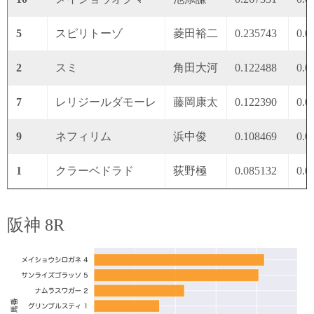
5
スピリトーゾ
菱田裕二
0.235743
0.0
2
スミ
角田大河
0.122488
0.0
7
レリジールダモーレ
藤岡康太
0.122390
0.0
9
ネフィリム
浜中俊
0.108469
0.0
1
クラーベドラド
荻野極
0.085132
0.0
阪神 8R