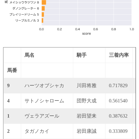
馬名
騎手
三着内率
馬番
9
ハーツオブシャカ
川田将雅
0.717829
0
4
サトノシャローム
団野大成
0.561540
0
1
ヴェラアズール
岩田望来
0.387632
0
2
タガノカイ
岩田康誠
0.333809
0