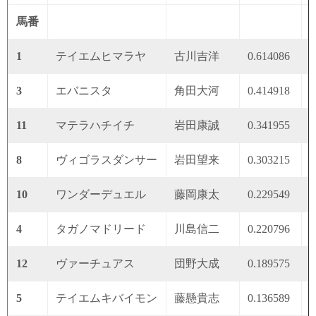
馬番
1
テイエムヒマラヤ
古川吉洋
0.614086
0
3
エバニスタ
角田大河
0.414918
0
11
マテラハチイチ
岩田康誠
0.341955
0
8
ヴィゴラスダンサー
岩田望来
0.303215
0
10
ワンダーデュエル
藤岡康太
0.229549
0
4
タガノマドリード
川島信二
0.220796
0
12
ヴァーチュアス
団野大成
0.189575
0
5
テイエムキバイモン
藤懸貴志
0.136589
0