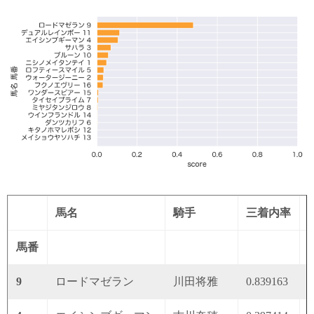
馬名
騎手
三着内率
馬番
9
ロードマゼラン
川田将雅
0.839163
0