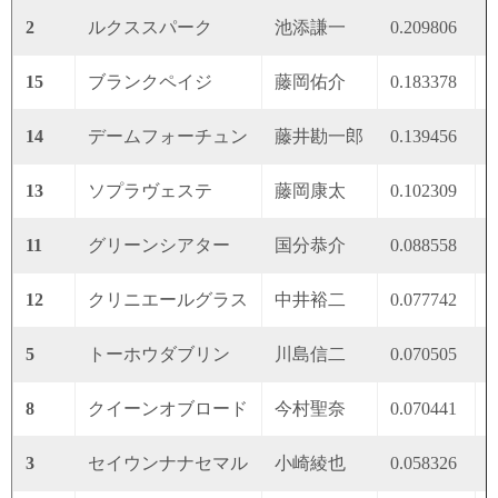
2
ルクススパーク
池添謙一
0.209806
0
15
ブランクペイジ
藤岡佑介
0.183378
0
14
デームフォーチュン
藤井勘一郎
0.139456
0
13
ソプラヴェステ
藤岡康太
0.102309
0
11
グリーンシアター
国分恭介
0.088558
0
12
クリニエールグラス
中井裕二
0.077742
0
5
トーホウダブリン
川島信二
0.070505
0
8
クイーンオブロード
今村聖奈
0.070441
0
3
セイウンナナセマル
小崎綾也
0.058326
0