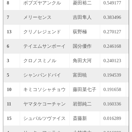
8
ボブズヤアンクル
菱田裕二
0.549177
0
7
メリーセンス
吉田隼人
0.383496
0
13
クリノレジェンド
荻野極
0.270127
0
6
テイエムサンボーイ
国分優作
0.246168
0
3
クロノスミノル
角田大河
0.240123
0
5
シャンパンドバイ
富田暁
0.194539
0
10
キミコソシャチョウ
藤田菜七子
0.191658
0
11
ヤマタケコーチャン
岩部純二
0.160336
0
15
シュバルツヴァイス
斎藤新
0.016289
0