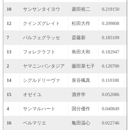
10
サンサンタイヨウ
菱田裕二
0.219150
0
12
クインズグレイト
松田大作
0.209808
0
7
パルフェグラッセ
斎藤新
0.185109
0
13
フォレクラフト
角田大和
0.182947
0
2
ヤマニンパンタジア
藤田菜七子
0.120700
0
14
シグルドリーヴァ
泉谷楓真
0.110188
0
15
オゼイユ
酒井学
0.052086
0
4
サンマルハート
国分優作
0.040849
0
16
ベルマリエ
亀田温心
0.022746
0