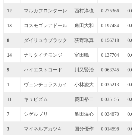
12
マルカフロンターレ
西村淳也
0.275366
0.0
13
コスモゴレアドール
角田大和
0.197484
0.0
8
ダイリュウブラック
荻野琢真
0.156718
0.0
14
ナリタイチモンジ
富田暁
0.137704
0.0
9
ハイエストコード
川又賢治
0.063745
0.0
1
ヴェンチュラスカイ
小林凌大
0.035213
0.0
11
キュビズム
菱田裕二
0.035155
0.0
7
シゲルブリ
亀田温心
0.034870
0.0
3
マイネルアカツキ
国分優作
0.014598
0.0