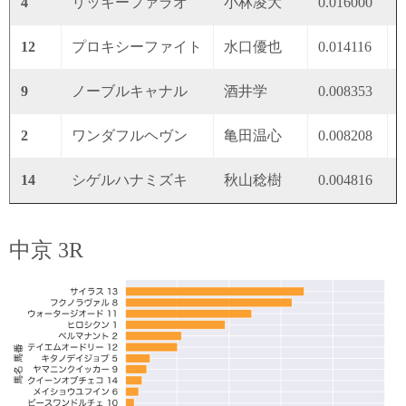
4
リッキーファラオ
小林凌大
0.016000
0
12
プロキシーファイト
水口優也
0.014116
0
9
ノーブルキャナル
酒井学
0.008353
0
2
ワンダフルヘヴン
亀田温心
0.008208
0
14
シゲルハナミズキ
秋山稔樹
0.004816
0
中京 3R