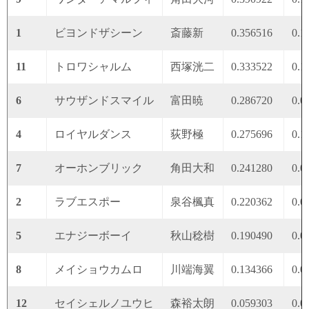
1
ビヨンドザシーン
斎藤新
0.356516
0.1
11
トロワシャルム
西塚洸二
0.333522
0.1
6
サウザンドスマイル
富田暁
0.286720
0.0
4
ロイヤルダンス
荻野極
0.275696
0.1
7
オーホンブリック
角田大和
0.241280
0.0
2
ラブエスポー
泉谷楓真
0.220362
0.0
5
エナジーボーイ
秋山稔樹
0.190490
0.0
8
メイショウカムロ
川端海翼
0.134366
0.0
12
セイシェルノユウヒ
森裕太朗
0.059303
0.0