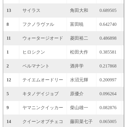
13
サイラス
角田大和
0.689505
0
8
フクノラヴァル
富田暁
0.642740
0
11
ウォータージオード
菱田裕二
0.486898
0
1
ヒロシクン
松田大作
0.385581
0
2
ペルマナント
酒井学
0.217868
0
12
テイエムオードリー
水沼元輝
0.200997
0
5
キタノデイジョブ
原優介
0.096264
0
9
ヤマニンクイッカー
柴山雄一
0.082876
0
14
クイーンオブチェコ
藤田菜七子
0.065005
0