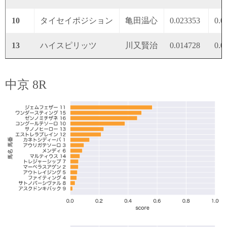
10
タイセイポジション
亀田温心
0.023353
0.0
13
ハイスピリッツ
川又賢治
0.014728
0.0
中京 8R