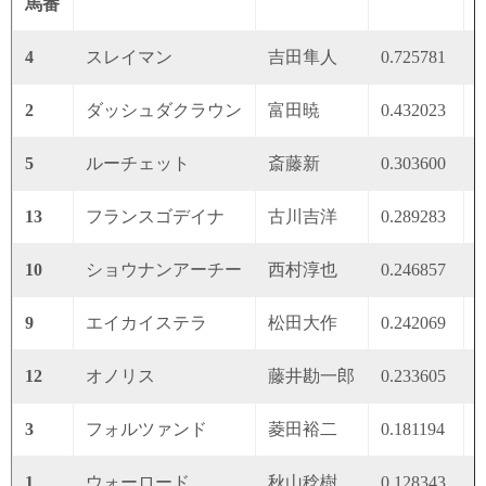
馬番
4
スレイマン
吉田隼人
0.725781
0
2
ダッシュダクラウン
富田暁
0.432023
0
5
ルーチェット
斎藤新
0.303600
0
13
フランスゴデイナ
古川吉洋
0.289283
0
10
ショウナンアーチー
西村淳也
0.246857
0
9
エイカイステラ
松田大作
0.242069
0
12
オノリス
藤井勘一郎
0.233605
0
3
フォルツァンド
菱田裕二
0.181194
0
1
ウォーロード
秋山稔樹
0.128343
0