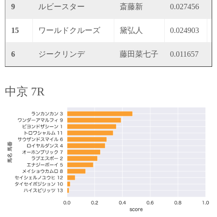
9
ルビースター
斎藤新
0.027456
0
15
ワールドクルーズ
黛弘人
0.024903
0
6
ジークリンデ
藤田菜七子
0.011657
0
中京 7R