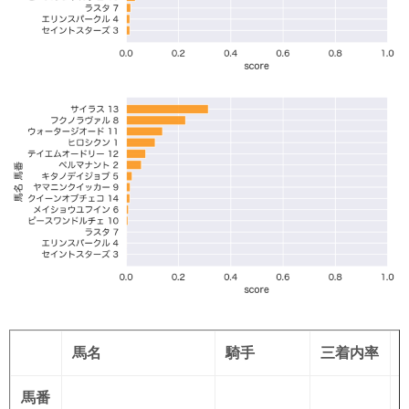
馬名
騎手
三着内率
馬番