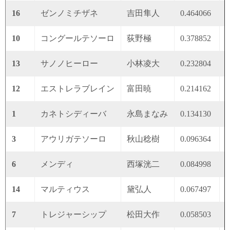
16
ゼンノミチザネ
吉田隼人
0.464066
0
10
コングールテソーロ
荻野極
0.378852
0
13
サノノヒーロー
小林凌大
0.232804
0
12
エストレラブレイン
富田暁
0.214162
0
1
カネトシディーバ
永島まなみ
0.134130
0
3
アウリガテソーロ
秋山稔樹
0.096364
0
6
メンディ
西塚洸二
0.084998
0
14
マルティウス
黛弘人
0.067497
0
7
トレジャーシップ
松田大作
0.058503
0