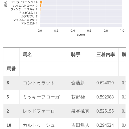
馬名
騎手
三着内率
勝
馬番
6
コントゥラット
斎藤新
0.624029
0.2
5
ミッキーフローガ
荻野極
0.592988
0.2
2
レッドファーロ
泉谷楓真
0.525155
0.1
10
カルトゥーシュ
吉田隼人
0.294524
0.0