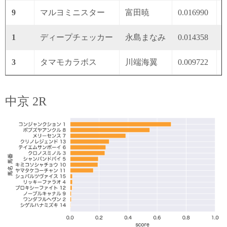
9
マルヨミニスター
富田暁
0.016990
0
1
ディープチェッカー
永島まなみ
0.014358
0
3
タマモカラボス
川端海翼
0.009722
0
中京 2R