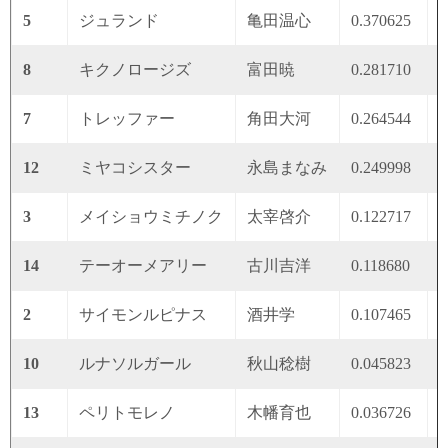
5
ジュランド
亀田温心
0.370625
0
8
キクノロージズ
富田暁
0.281710
0
7
トレッファー
角田大河
0.264544
0
12
ミヤコシスター
永島まなみ
0.249998
0
3
メイショウミチノク
太宰啓介
0.122717
0
14
テーオーメアリー
古川吉洋
0.118680
0
2
サイモンルピナス
酒井学
0.107465
0
10
ルナソルガール
秋山稔樹
0.045823
0
13
ペリトモレノ
木幡育也
0.036726
0