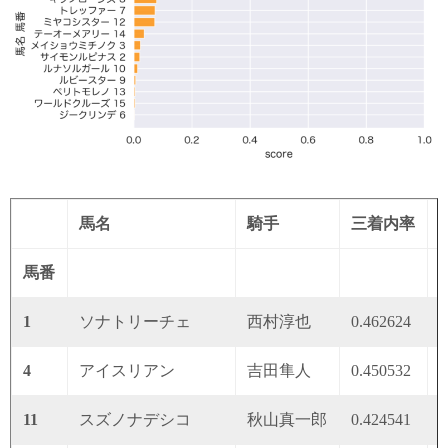
馬名
騎手
三着内率
馬番
1
ソナトリーチェ
西村淳也
0.462624
0
4
アイスリアン
吉田隼人
0.450532
0
11
スズノナデシコ
秋山真一郎
0.424541
0