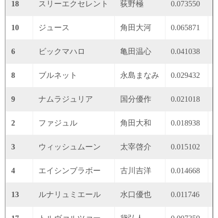
18
スリーエクセレント
荻野極
0.073550
0
10
ジュース
角田大河
0.065871
0
6
ビックマハロ
亀田温心
0.041038
0
8
ブルネット
永島まなみ
0.029432
0
9
ナムラジュリア
国分優作
0.021018
0
2
ファジュル
角田大和
0.018938
0
3
ウィッシュムーン
太宰啓介
0.015102
0
4
エイシンブラボー
古川吉洋
0.014668
0
13
ルナリュミエール
水口優也
0.011746
0