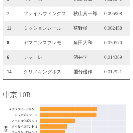
7
フレイムウィングス
秋山真一郎
0.096908
0
11
ミッションレール
荻野極
0.062458
0
8
ヤマニンスプレモ
角田大和
0.030570
0
6
シャーレ
酒井学
0.014389
0
14
クリノキングボス
国分優作
0.012921
0
中京 10R