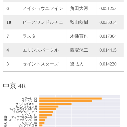
6
メイショウユフイン
角田大河
0.051253
0
10
ピースワンドルチェ
秋山稔樹
0.035014
0
7
ラスタ
木幡育也
0.017364
0
4
エリンスパークル
西塚洸二
0.014415
0
3
セイントスターズ
黛弘人
0.014220
0
中京 4R