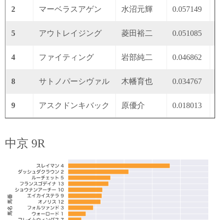
2
マーベラスアゲン
水沼元輝
0.057149
0
5
アウトレイジング
菱田裕二
0.051085
0
4
ファイティング
岩部純二
0.046862
0
8
サトノパーシヴァル
木幡育也
0.034767
0
9
アスクドンキバック
原優介
0.018013
0
中京 9R