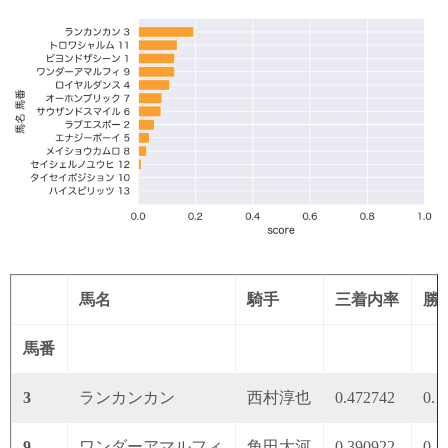
馬名
騎手
三着内率
勝
馬番
3
ランカンカン
西村淳也
0.472742
0.1
9
ワンダーアマルフィ
角田大河
0.390922
0.1