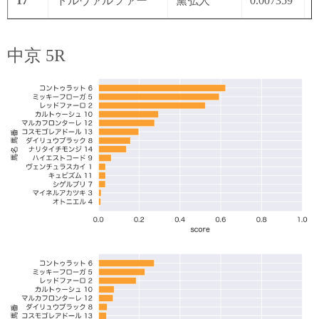
17
トルヴァルツァー
黛弘人
0.007359
0
中京 5R