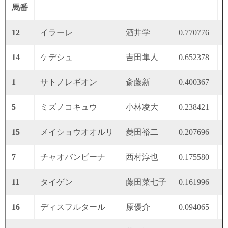
馬番
12
イラーレ
酒井学
0.770776
0
14
ケデシュ
吉田隼人
0.652378
0
1
サトノレギオン
斎藤新
0.400367
0
5
ミズノコキュウ
小林凌大
0.238421
0
15
メイショウオオルリ
菱田裕二
0.207696
0
7
チャオバンビーナ
西村淳也
0.175580
0
11
タイゲン
藤田菜七子
0.161996
0
16
ディスフルタール
原優介
0.094065
0