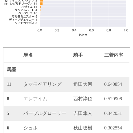
馬名
騎手
三着内率
馬番
11
タマモペアリング
角田大河
0.640854
0
8
エレアイム
西村淳也
0.529908
0
5
パープルグローリー
吉田隼人
0.342031
0
6
シュホ
秋山稔樹
0.302554
0