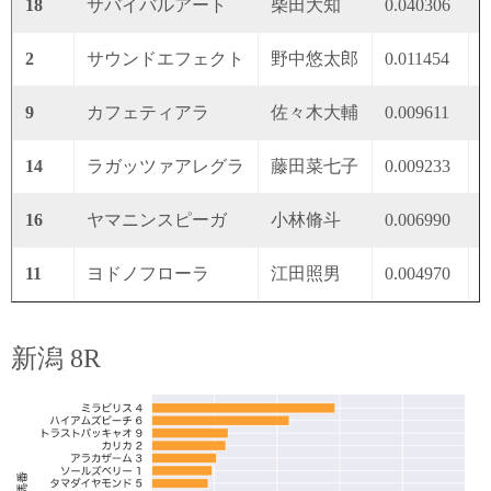
18
サバイバルアート
柴田大知
0.040306
0
2
サウンドエフェクト
野中悠太郎
0.011454
0
9
カフェティアラ
佐々木大輔
0.009611
0
14
ラガッツァアレグラ
藤田菜七子
0.009233
0
16
ヤマニンスピーガ
小林脩斗
0.006990
0
11
ヨドノフローラ
江田照男
0.004970
0
新潟 8R