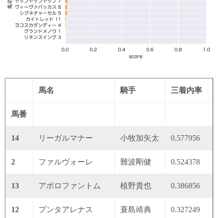
馬名
騎手
三着内率
馬番
14
リーガルマナー
小牧加矢太
0.577956
0
2
ファルヴォーレ
難波剛健
0.524378
0
13
アポロファントム
植野貴也
0.386856
0
12
プンタアレナス
蓑島靖典
0.327249
0