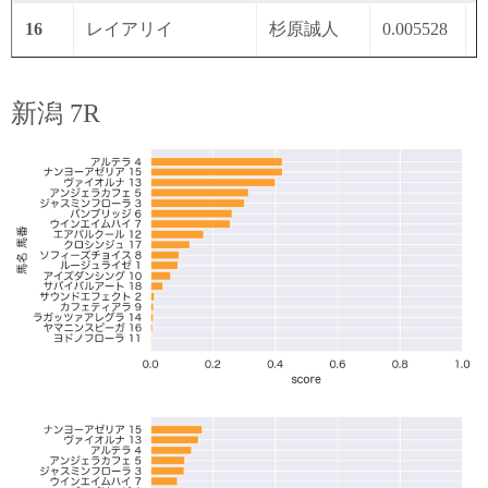
16
レイアリイ
杉原誠人
0.005528
0
新潟 7R