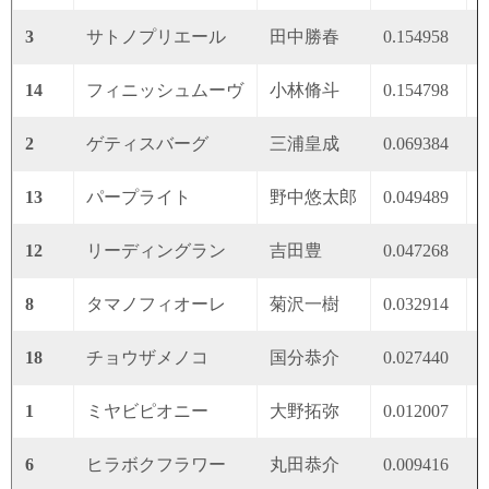
3
サトノプリエール
田中勝春
0.154958
0
14
フィニッシュムーヴ
小林脩斗
0.154798
0
2
ゲティスバーグ
三浦皇成
0.069384
0
13
パープライト
野中悠太郎
0.049489
0
12
リーディングラン
吉田豊
0.047268
0
8
タマノフィオーレ
菊沢一樹
0.032914
0
18
チョウザメノコ
国分恭介
0.027440
0
1
ミヤビピオニー
大野拓弥
0.012007
0
6
ヒラボクフラワー
丸田恭介
0.009416
0