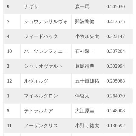
9
ナギサ
森一馬
0.505030
0
7
ショウナンサルヴォ
難波剛健
0.413575
0
4
フィードバック
小牧加矢太
0.323147
0
10
ハーツシンフォニー
石神深一
0.307204
0
3
シャリオヴァルト
蓑島靖典
0.302994
0
12
ルヴォルグ
五十嵐雄祐
0.295988
0
1
マイネルグロン
伴啓太
0.264970
0
5
テトラルキア
大江原圭
0.248908
0
11
ノーザンクリス
小野寺祐太
0.130592
0