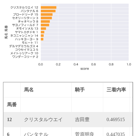
馬名
騎手
三着内率
馬番
12
クリスタルウエイ
吉田豊
0.469515
0
6
パンタナル
菅原明良
0.447035
0