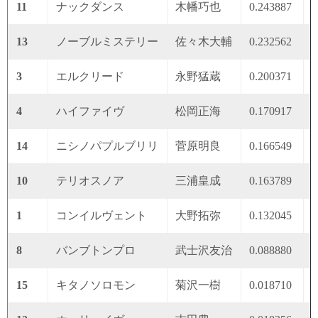
11
ナックダンス
木幡巧也
0.243887
0
13
ノーブルミステリー
佐々木大輔
0.232562
0
3
エルクリード
永野猛蔵
0.200371
0
4
ハイファイヴ
松岡正海
0.170917
0
14
ニシノパプルブリリ
菅原明良
0.166549
0
10
テリオスノア
三浦皇成
0.163789
0
1
コンイルヴェント
大野拓弥
0.132045
0
8
バンブトンプロ
武士沢友治
0.088880
0
15
キタノソロモン
菊沢一樹
0.018710
0