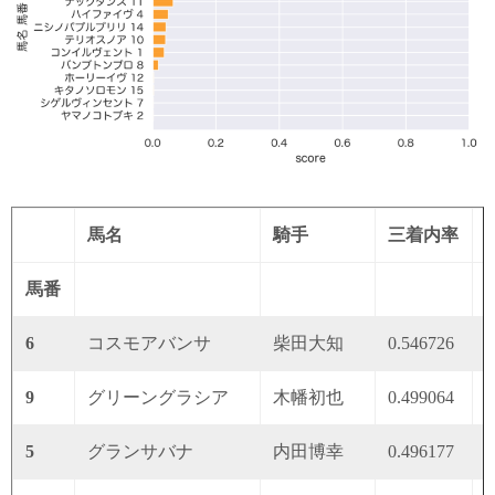
馬名
騎手
三着内率
馬番
6
コスモアバンサ
柴田大知
0.546726
0
9
グリーングラシア
木幡初也
0.499064
0
5
グランサバナ
内田博幸
0.496177
0