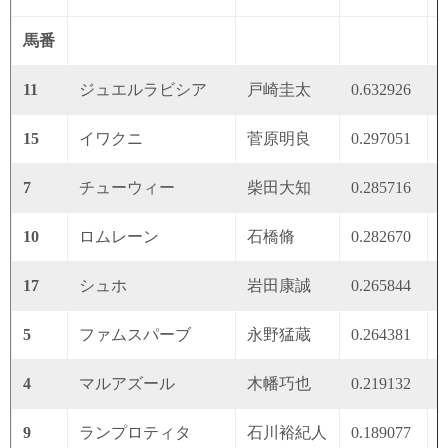
馬番
11
ジュエルラビシア
戸崎圭太
0.632926
0
15
イワクニ
菅原明良
0.297051
0
7
チューウィー
柴田大知
0.285716
0
10
ロムレーン
石橋脩
0.282670
0
17
シュホ
岩田康誠
0.265844
0
5
ファムスパーブ
永野猛蔵
0.264381
0
4
マルアズール
木幡巧也
0.219132
0
9
ランプロティタ
石川裕紀人
0.189077
0