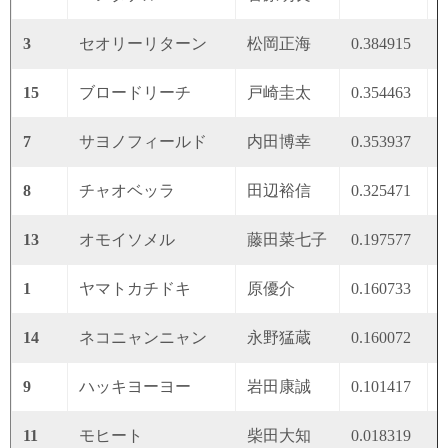
3
セオリーリターン
松岡正海
0.384915
0
15
ブロードリーチ
戸崎圭太
0.354463
0
7
サヨノフィールド
内田博幸
0.353937
0
8
チャオベッラ
田辺裕信
0.325471
0
13
オモイソメル
藤田菜七子
0.197577
0
1
ヤマトカチドキ
原優介
0.160733
0
14
ネコニャンニャン
永野猛蔵
0.160072
0
9
ハッキヨーヨー
岩田康誠
0.101417
0
11
モヒート
柴田大知
0.018319
0