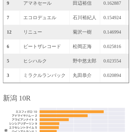
9
アマネセール
田辺裕信
0.162887
0
7
エコロデュエル
石川裕紀人
0.154924
0
12
リニュー
菊沢一樹
0.146994
0
6
ビートザレコード
松岡正海
0.025816
0
5
ヒシハルク
野中悠太郎
0.023554
0
3
ミラクルランバック
丸田恭介
0.020894
0
新潟 10R