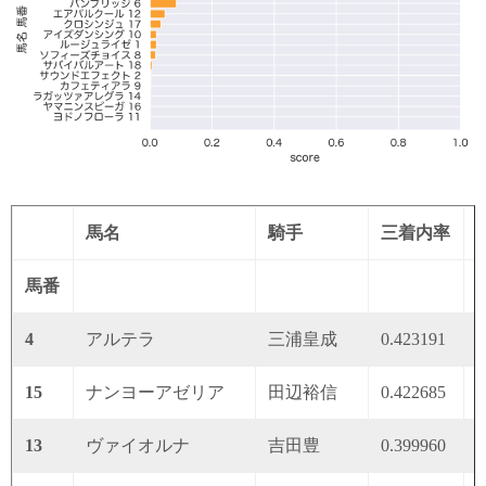
馬名
騎手
三着内率
馬番
4
アルテラ
三浦皇成
0.423191
0
15
ナンヨーアゼリア
田辺裕信
0.422685
0
13
ヴァイオルナ
吉田豊
0.399960
0