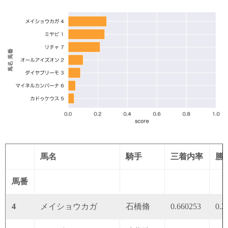
馬名
騎手
三着内率
勝
馬番
4
メイショウカガ
石橋脩
0.660253
0.2