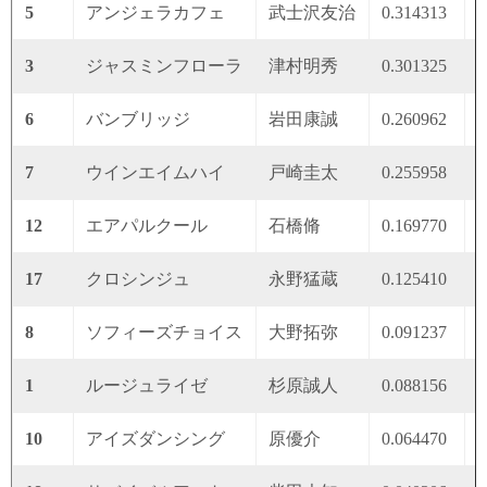
5
アンジェラカフェ
武士沢友治
0.314313
0
3
ジャスミンフローラ
津村明秀
0.301325
0
6
バンブリッジ
岩田康誠
0.260962
0
7
ウインエイムハイ
戸崎圭太
0.255958
0
12
エアパルクール
石橋脩
0.169770
0
17
クロシンジュ
永野猛蔵
0.125410
0
8
ソフィーズチョイス
大野拓弥
0.091237
0
1
ルージュライゼ
杉原誠人
0.088156
0
10
アイズダンシング
原優介
0.064470
0