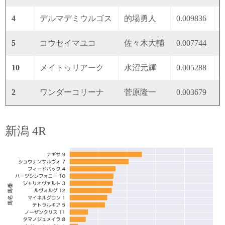
4
デルマデミウルゴス
的場勇人
0.009836
0
5
コウセイマユコ
佐々木大輔
0.007744
0
10
メイトゥリアーク
水沼元輝
0.005288
0
2
ワンダーコリーナ
菅原隆一
0.003679
0
新潟 4R