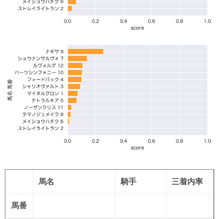
馬名
騎手
三着内率
馬番