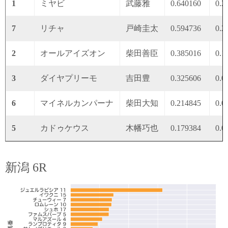
1
ミヤビ
武藤雅
0.640160
0.2
7
リチャ
戸崎圭太
0.594736
0.2
2
オールアイズオン
柴田善臣
0.385016
0.1
3
ダイヤプリーモ
吉田豊
0.325606
0.0
6
マイネルカンパーナ
柴田大知
0.214845
0.0
5
カドゥケウス
木幡巧也
0.179384
0.0
新潟 6R