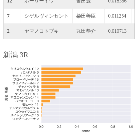
12
ホーリーイヴ
吉田豊
0.018356
0
7
シゲルヴィンセント
柴田善臣
0.011254
0
2
ヤマノコトブキ
丸田恭介
0.010713
0
新潟 3R