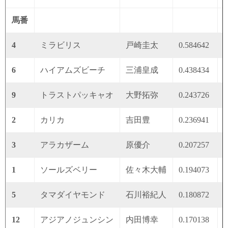
馬番
4
ミラビリス
戸崎圭太
0.584642
0
6
ハイアムズビーチ
三浦皇成
0.438434
0
9
トラストパッキャオ
大野拓弥
0.243726
0
2
カリカ
吉田豊
0.236941
0
3
アラカザーム
原優介
0.207257
0
1
ソールズベリー
佐々木大輔
0.194073
0
5
タマダイヤモンド
石川裕紀人
0.180872
0
12
アジアノジュンシン
内田博幸
0.170138
0