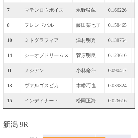
7
マテンロウボイス
永野猛蔵
0.166226
0
8
フレンドパル
藤田菜七子
0.158465
0
10
ミトグラフィア
津村明秀
0.138754
0
14
シーオブドリームス
菅原明良
0.123616
0
11
メシアン
小林脩斗
0.090417
0
13
ヴァルゴスピカ
木幡巧也
0.039824
0
15
インディナート
松岡正海
0.026616
0
新潟 9R