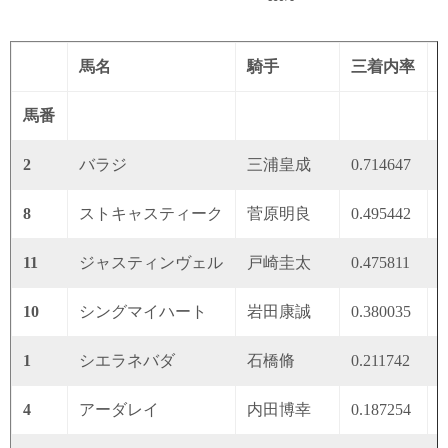
馬名
騎手
三着内率
馬番
2
バラジ
三浦皇成
0.714647
0
8
ストキャスティーク
菅原明良
0.495442
0
11
ジャスティンヴェル
戸崎圭太
0.475811
0
10
シングマイハート
岩田康誠
0.380035
0
1
シエラネバダ
石橋脩
0.211742
0
4
アーダレイ
内田博幸
0.187254
0