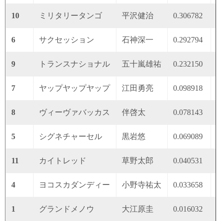
10
ミリタリータンゴ
平沢健治
0.306782
0
6
サクセッション
石神深一
0.292794
0
9
トランスナショナル
五十嵐雄祐
0.232150
0
7
ヤップヤップヤップ
江田勇亮
0.098918
0
8
ヴィーヴァバッカス
伴啓太
0.078143
0
5
シグネチャーセル
黒岩悠
0.069089
0
11
カイトレッド
草野太郎
0.040531
0
4
ヨコスカダンディー
小野寺祐太
0.033658
0
1
グランドメノウ
大江原圭
0.016032
0