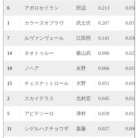
6
アポロセイラン
田辺
0.213
0.058
1
カラーズオブラヴ
武士沢
0.207
0.057
7
ルヴァンヴェール
江田照
0.141
0.036
14
ネオトゥルー
横山武
0.096
0.022
10
ノヘア
永野
0.066
0.015
15
チェスナットロール
大野
0.051
0.016
2
スカイテラス
北村宏
0.045
0.014
5
アピテソーロ
津村
0.039
0.012
11
シゲルハクチョウザ
嘉藤
0.027
0.006