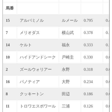
馬番
15
アルバミノル
ルメール
0.795
0.4
7
メリオダス
横山武
0.378
0.1
14
ケルト
福永
0.333
0.1
10
ハイドアンドシーク
戸崎圭
0.330
0.0
2
ズールウォリアー
永野
0.318
0.0
16
パノティア
大野
0.234
0.0
8
クッキートン
田辺
0.186
0.0
11
トロワエスポワール
三浦
0.126
0.0