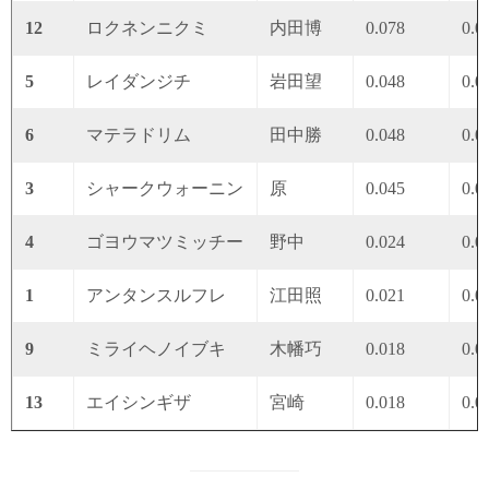
12
ロクネンニクミ
内田博
0.078
0.0
5
レイダンジチ
岩田望
0.048
0.0
6
マテラドリム
田中勝
0.048
0.0
3
シャークウォーニン
原
0.045
0.0
4
ゴヨウマツミッチー
野中
0.024
0.0
1
アンタンスルフレ
江田照
0.021
0.0
9
ミライヘノイブキ
木幡巧
0.018
0.0
13
エイシンギザ
宮崎
0.018
0.0