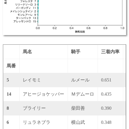
馬名
騎手
三着内率
馬番
5
レイモミ
ルメール
0.651
0
14
アヒージョケッパー
Ｍデムーロ
0.435
0
8
ブライリー
柴田善
0.390
0
6
リュラネブラ
横山武
0.348
0