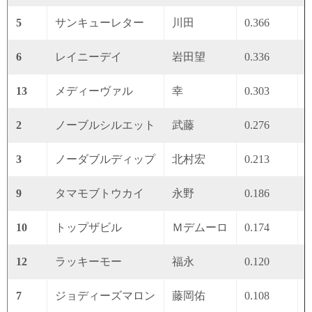
5
サンキューレター
川田
0.366
0
6
レイニーデイ
岩田望
0.336
0
13
メディーヴァル
幸
0.303
0
2
ノーブルシルエット
武藤
0.276
0
3
ノーダブルディップ
北村宏
0.213
0
9
タマモブトウカイ
永野
0.186
0
10
トップザビル
Ｍデムーロ
0.174
0
12
ラッキーモー
福永
0.120
0
7
ジョディーズマロン
藤岡佑
0.108
0