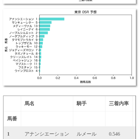
馬名
騎手
三着内率
馬番
1
アナンシエーション
ルメール
0.546
0