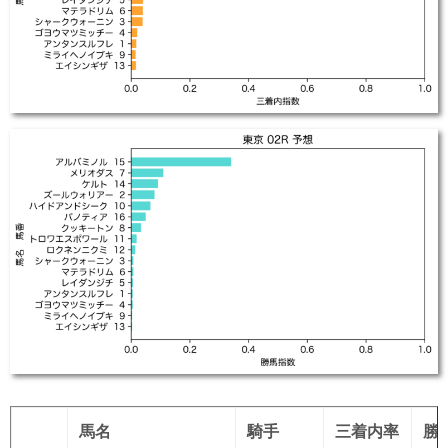
馬名
騎手
三着内率
勝