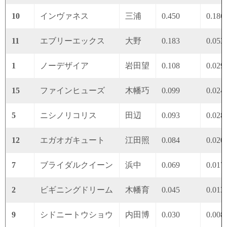
10
インヴァネス
三浦
0.450
0.186
11
エブリーエックス
大野
0.183
0.053
1
ノーデザイア
岩田望
0.108
0.029
15
ファインヒューズ
木幡巧
0.099
0.024
5
ニシノリコリス
田辺
0.093
0.028
12
エガオガキュート
江田照
0.084
0.020
7
ブライダルクイーン
浜中
0.069
0.017
2
ビギニングドリーム
木幡育
0.045
0.013
9
シドニートウショウ
内田博
0.030
0.008