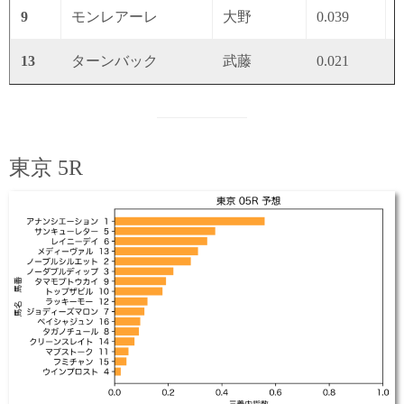
9
モンレアーレ
大野
0.039
0
13
ターンバック
武藤
0.021
0
東京 5R