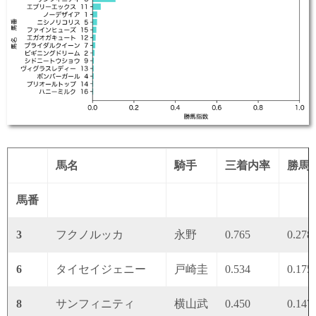
馬名
騎手
三着内率
勝馬
馬番
3
フクノルッカ
永野
0.765
0.278
6
タイセイジェニー
戸崎圭
0.534
0.175
8
サンフィニティ
横山武
0.450
0.147