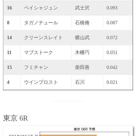
16
ペイシャジュン
武士沢
0.093
0
8
タガノチュール
石橋脩
0.087
0
14
クリーンスレイト
横山武
0.072
0
11
マブストーク
木幡巧
0.051
0
15
フミチャン
柴田善
0.042
0
4
ウインプロスト
石川
0.021
0
東京 6R