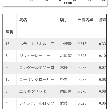
馬名
騎手
三着内率
勝馬
馬番
16
ホテルカリホルニア
戸崎圭
0.615
0.335
8
ジッピーレーサー
岩田望
0.393
0.106
9
コングールテソーロ
木幡巧
0.288
0.076
12
コーリングローリー
野中
0.288
0.088
3
エリモグリッター
内田博
0.276
0.086
4
シャンボールロッソ
武藤
0.225
0.067