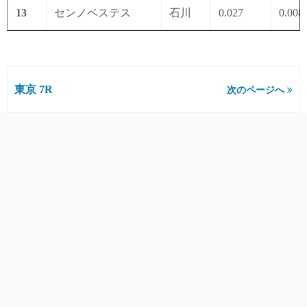
13
センノベステス
石川
0.027
0.008
東京 7R
次のページへ
1
2
ページ:
この記事の投稿者
最新記事
編集部 カイ
未分類