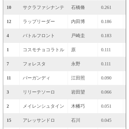
10
サクラファシナンテ
石橋脩
0.261
0
12
ラップリーダー
内田博
0.186
0
4
バトルフロント
戸崎圭
0.183
0
1
コスモチョコラトル
原
0.111
0
7
フォレスタ
永野
0.111
0
11
バーガンディ
江田照
0.090
0
3
リリーテソーロ
岩田望
0.066
0
2
メイレンシュタイン
木幡巧
0.051
0
15
アレッサンドロ
石川
0.045
0