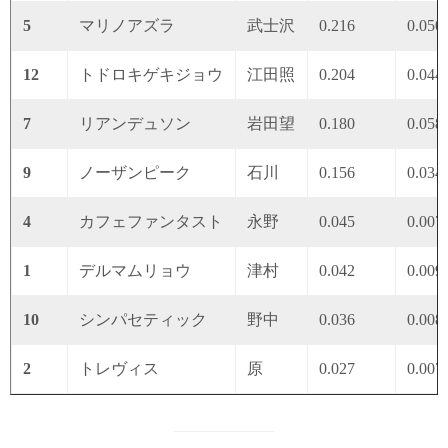
5
マリノアズラ
武士沢
0.216
0.050
12
トドロキゲキジョウ
江田照
0.204
0.044
7
リアンデュソン
岩田望
0.180
0.058
9
ノーザンピーク
石川
0.156
0.034
4
カフェファンタスト
永野
0.045
0.007
1
デルマムリョウ
津村
0.042
0.009
10
シンパセティック
野中
0.036
0.008
2
トレヴィス
原
0.027
0.007