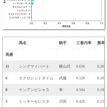
馬名
騎手
三着内率
勝馬
馬番
11
シングマイハート
横山武
0.636
0.265
6
エクセレントタイム
武藤
0.528
0.183
8
ケンアンビシャス
幸
0.504
0.182
3
ミッキーセレスタ
川田
0.426
0.155